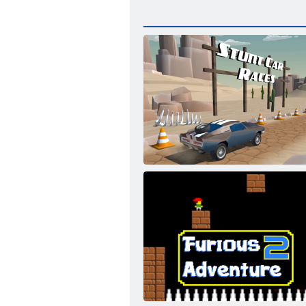
Triku auto sacīkstes