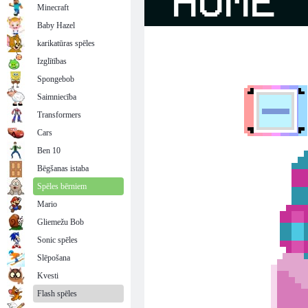
Minecraft
Baby Hazel
karikatūras spēles
Izglītības
Spongebob
Saimniecība
Transformers
Cars
Ben 10
Bēgšanas istaba
Spēles bērniem
Mario
Gliemežu Bob
Sonic spēles
Slēpošana
Kvesti
Flash spēles