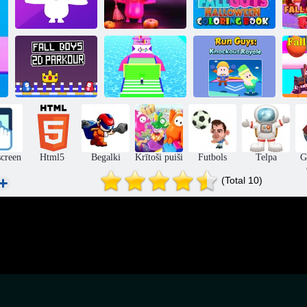
Rudens puišu
Helovīna
Rudens puišu
Rudens puišu
krāsojamā
R
mīkla 1
Helovīna mīkla
grāmata
Run puiši:
Rudens zēni 2d
Izsist rudens
Knockout
Kr
parkour
puiši 3d
Royale
screen
Html5
Begalki
Krītoši puiši
Futbols
Telpa
G
(Total 10)