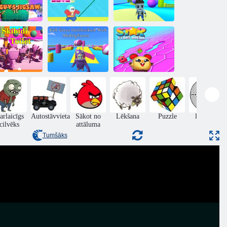
2024. gada
udens puišu
Rudens varoņi,
rudens zēnu
finierzāģis
puiši
galīgais turnīrs
Rudens puiši
itiena skibidi
atbloķēti tīmekļa
Zvaigžņu
tualete
daudzspēlētāji
zvaigžņu arēna
arlaicīgs
Autostāvvieta
Sākot no
Lēkšana
Puzzle
labirints
cilvēks
attāluma
Tumšāks