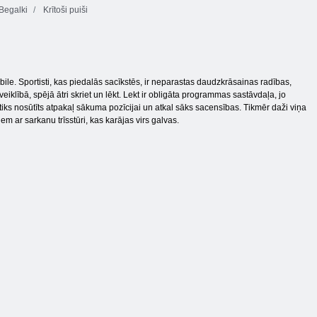
Begalki
Krītoši puiši
e. Sportisti, kas piedalās sacīkstēs, ir neparastas daudzkrāsainas radības,
iklībā, spējā ātri skriet un lēkt. Lekt ir obligāta programmas sastāvdaļa, jo
s tiks nosūtīts atpakaļ sākuma pozīcijai un atkal sāks sacensības. Tikmēr daži viņa
iem ar sarkanu trīsstūri, kas karājas virs galvas.