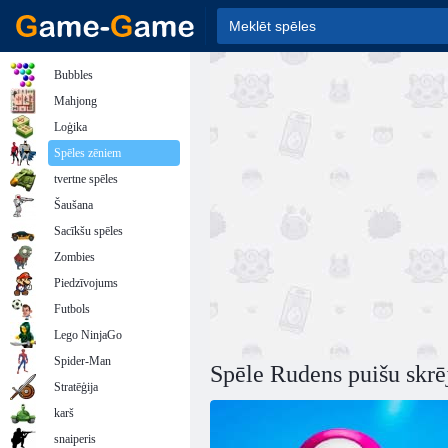
Bubbles
Mahjong
Loģika
Spēles zēniem
tvertne spēles
Šaušana
Sacīkšu spēles
Zombies
Piedzīvojums
Futbols
Lego NinjaGo
Spider-Man
Spēle Rudens puišu skrē
Stratēģija
karš
snaiperis