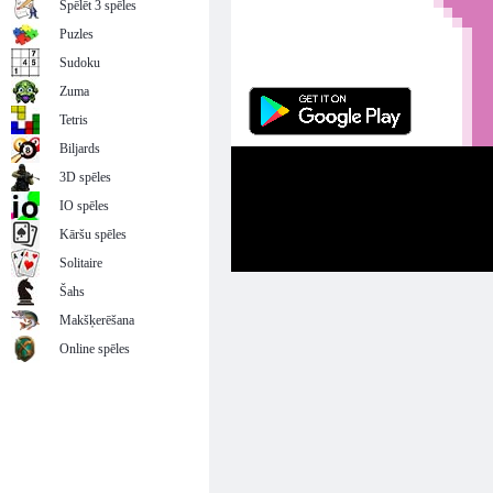
Spēlēt 3 spēles
Puzles
Sudoku
Zuma
Tetris
Biljards
3D spēles
IO spēles
Kāršu spēles
Solitaire
Šahs
Makšķerēšana
Online spēles