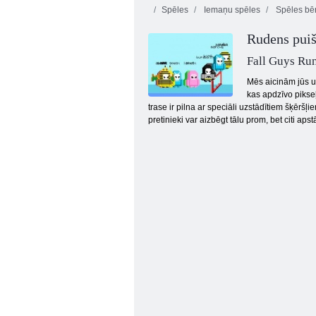
Spēles
Iemaņu spēles
Spēles bē
Rudens puiš
Fall Guys Run
Mēs aicinām jūs u
kas apdzīvo pikseļ
trase ir pilna ar speciāli uzstādītiem šķēršļ
Nikns piedzīvojums 2
pretinieki var aizbēgt tālu prom, bet citi aps