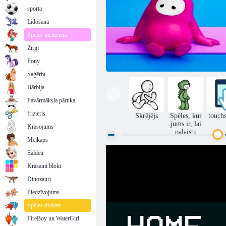
sporta
Lidošana
Spēles meitenēm
Zirgi
Pony
Saģērbt
Bārbija
Pavārmāksla pārtika
frizieris
Skrējējs
Spēles, kur
touch
jums ir, lai
Krāsojums
palaistu
Meikaps
Saldēti
Rudens puišu mīkla 2
Krāsaini bloki
Dinozauri
Piedzīvojums
Spēles diviem
FireBoy un WaterGirl