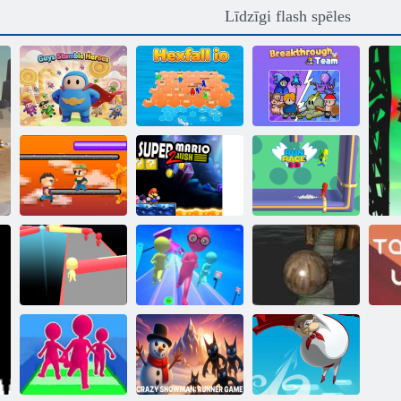
Līdzīgi flash spēles
Puiši Stumble
Izrāvienu
Heroes
Hexfall io
komanda
Super Mario
Pikseļu Runner
Rush 2
Run Race 3d
Fun Run Race
Extreme
Fun Race 3d
3d
Balancer 3D
T