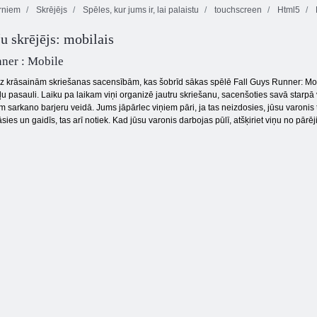
rniem
Skrējējs
Spēles, kur jums ir, lai palaistu
touchscreen
Html5
Trakais
u skrējējs: mobilais
Pievienojieties
sniegavīrs:
Clash 3d
skrējēja spēle
Trieciens
ner : Mobile
z krāsainām skriešanas sacensībām, kas šobrīd sākas spēlē Fall Guys Runner: Mobil
u pasauli. Laiku pa laikam viņi organizē jautru skriešanu, sacenšoties savā starpā ve
iem sarkano barjeru veidā. Jums jāpārlec viņiem pāri, ja tas neizdosies, jūsu varoni
tāsies un gaidīs, tas arī notiek. Kad jūsu varonis darbojas pūlī, atšķiriet viņu no pārēj