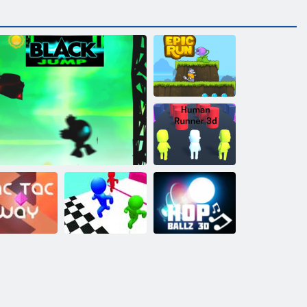
Episkā skrējiens
Cilvēka skrējējs
3D
Stickman Race
ac Tac Way
Melns lēciens
3d
Hop Ballz 3d