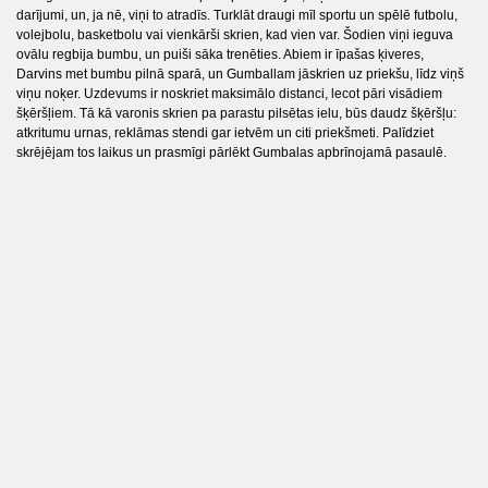
darījumi, un, ja nē, viņi to atradīs. Turklāt draugi mīl sportu un spēlē futbolu,
volejbolu, basketbolu vai vienkārši skrien, kad vien var. Šodien viņi ieguva
ovālu regbija bumbu, un puiši sāka trenēties. Abiem ir īpašas ķiveres,
Darvins met bumbu pilnā sparā, un Gumballam jāskrien uz priekšu, līdz viņš
viņu noķer. Uzdevums ir noskriet maksimālo distanci, lecot pāri visādiem
šķēršļiem. Tā kā varonis skrien pa parastu pilsētas ielu, būs daudz šķēršļu:
atkritumu urnas, reklāmas stendi gar ietvēm un citi priekšmeti. Palīdziet
skrējējam tos laikus un prasmīgi pārlēkt Gumbalas apbrīnojamā pasaulē.