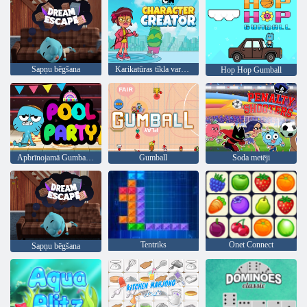
Sapņu bēgšana
Karikatūras tīkla varoņu veidotājs
Hop Hop Gumball
Apbrīnojamā Gumball pasaules biljarda ballīte
Gumball
Soda metēji
Tentriks
Onet Connect
Sapņu bēgšana