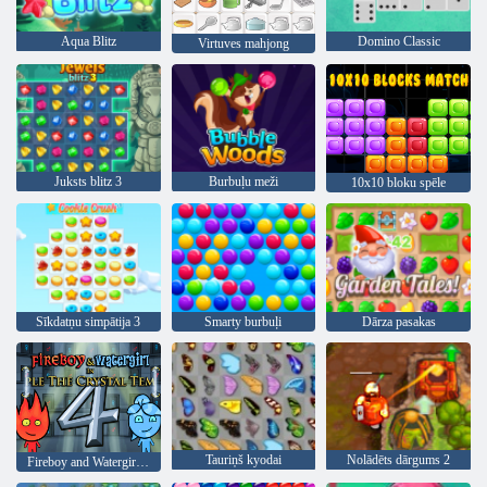
Aqua Blitz
Domino Classic
Virtuves mahjong
Juksts blitz 3
Burbuļu meži
10x10 bloku spēle
Sīkdatņu simpātija 3
Smarty burbuļi
Dārza pasakas
Tauriņš kyodai
Nolādēts dārgums 2
Fireboy and Watergirl 4: Kristāla templis