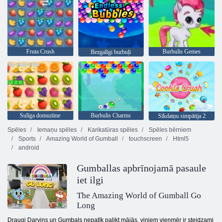
Fruta Crush
Burbulis Gemes
Bezgalīgi burbuļi
Sulīga domuzīme
Burbulis Charms
Sīkdatņu simpātija 2
Spēles
Iemaņu spēles
Karikatūras spēles
Spēles bērniem
Sports
Amazing World of Gumball
touchscreen
Html5
android
Gumballas apbrīnojamā pasaule
iet ilgi
The Amazing World of Gumball Go
Long
Draugi Darvins un Gumbals nepatīk palikt mājās, viņiem vienmēr ir steidzami