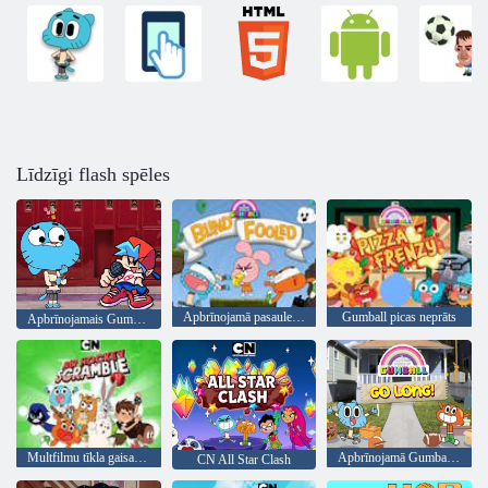
Līdzīgi flash spēles
Apbrīnojamā pasaule Gumball Blind Fooled
Gumball picas neprāts
Apbrīnojamais Gumball fans
Multfilmu tīkla gaisa hokeja motokross
Apbrīnojamā Gumball pasaule Go Long!
CN All Star Clash