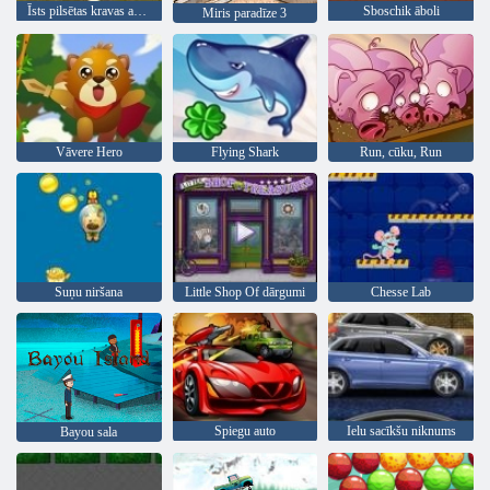
Īsts pilsētas kravas automašīnas simulators
Sboschik āboli
Miris paradīze 3
Vāvere Hero
Flying Shark
Run, cūku, Run
Suņu niršana
Little Shop Of dārgumi
Chesse Lab
Spiegu auto
Ielu sacīkšu niknums
Bayou sala