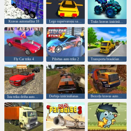
Kravas automašīna 18
Lego supervaroņu sacīkstes
Traks kravas izaicinājums
Fly Car triks 4
Pilsētas auto triks 2
Transporta braukšanas simulators
Derbija iznīcināšanas simulators
Bezceļu kravas automašīnu simulatora kalnā kāpšana
Īsta triku drifta automašīnas vadīšana 3d