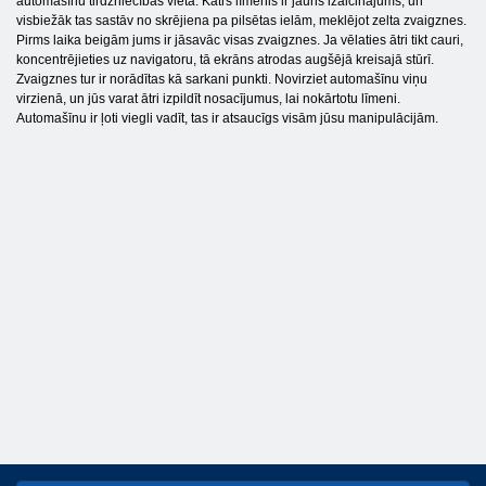
automašīnu tirdzniecības vietā. Katrs līmenis ir jauns izaicinājums, un
visbiežāk tas sastāv no skrējiena pa pilsētas ielām, meklējot zelta zvaigznes.
Pirms laika beigām jums ir jāsavāc visas zvaigznes. Ja vēlaties ātri tikt cauri,
koncentrējieties uz navigatoru, tā ekrāns atrodas augšējā kreisajā stūrī.
Zvaigznes tur ir norādītas kā sarkani punkti. Novirziet automašīnu viņu
virzienā, un jūs varat ātri izpildīt nosacījumus, lai nokārtotu līmeni.
Automašīnu ir ļoti viegli vadīt, tas ir atsaucīgs visām jūsu manipulācijām.