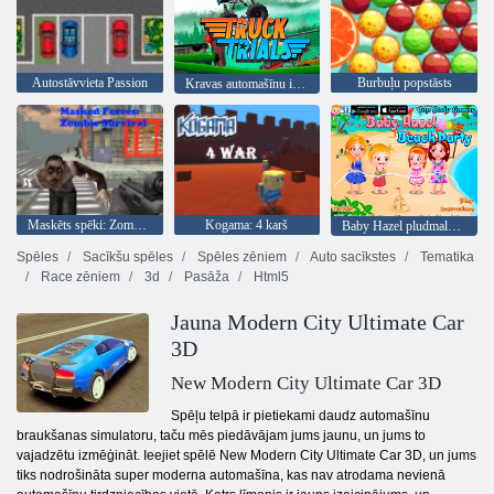
Autostāvvieta Passion
Burbuļu popstāsts
Kravas automašīnu izmēģinājumi
Maskēts spēki: Zombie Survival
Kogama: 4 karš
Baby Hazel pludmales ballīte
Spēles
Sacīkšu spēles
Spēles zēniem
Auto sacīkstes
Tematika
Race zēniem
3d
Pasāža
Html5
Jauna Modern City Ultimate Car
3D
New Modern City Ultimate Car 3D
Spēļu telpā ir pietiekami daudz automašīnu
braukšanas simulatoru, taču mēs piedāvājam jums jaunu, un jums to
vajadzētu izmēģināt. Ieejiet spēlē New Modern City Ultimate Car 3D, un jums
tiks nodrošināta super moderna automašīna, kas nav atrodama nevienā