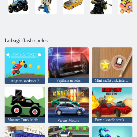
Līdzīgi flash spēles
Vajāšana uz ielas
Mini sacīkšu skriešanās
Augstas sacīkstes 2
Monster Truck Meža Piegāde
Fury tuksneša streika ceļš
Varens Motors