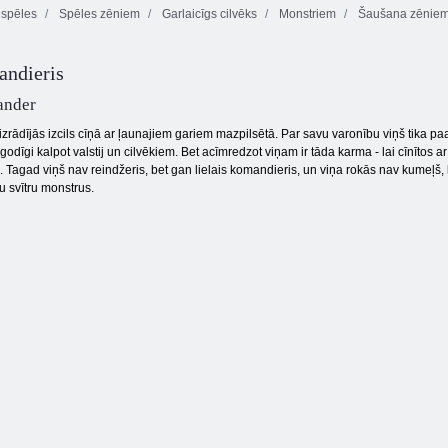
spēles
Spēles zēniem
Garlaicīgs cilvēks
Monstriem
Šaušana zēnie
Fun Run Race
Extreme
3d
Balancer 3D
Bois d'loka
andieris
ander
zrādījās izcils cīņā ar ļaunajiem gariem mazpilsētā. Par savu varonību viņš tika paau
dīgi kalpot valstij un cilvēkiem. Bet acīmredzot viņam ir tāda karma - lai cīnītos ar
 Tagad viņš nav reindžeris, bet gan lielais komandieris, un viņa rokās nav kumeļš, 
u svītru monstrus.