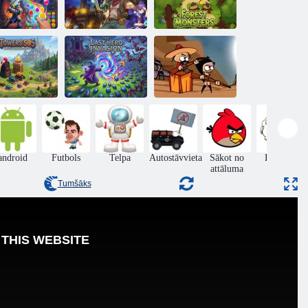
Dungeons
roņi: Match-3
Arcuz dārgumu
RPG
mednieki
Meža briesmoņi
Pēdējais varonis:
Zombiji nespēj
Torņi 505
iebrukums
lēkt
android
Futbols
Telpa
Autostāvvieta
Sākot no
Lēkšana
attāluma
Tumšāks