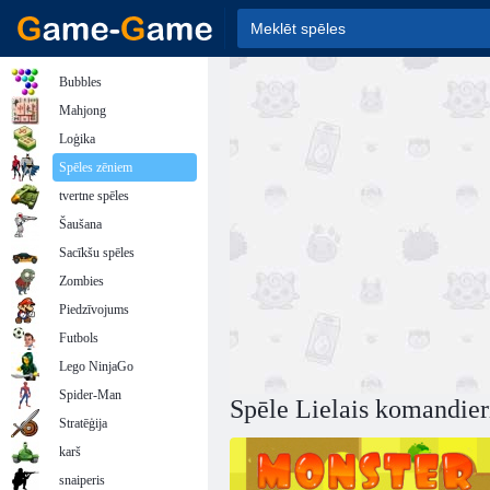
Bubbles
Mahjong
Loģika
Spēles zēniem
tvertne spēles
Šaušana
Sacīkšu spēles
Zombies
Piedzīvojums
Futbols
Lego NinjaGo
Spider-Man
Spēle Lielais komandier
Stratēģija
karš
snaiperis