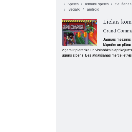
Spēles
Iemaņu spēles
Šaušanas 
Begalki
android
Lielais kom
Grand Comm
Jaunais mežzinis i
kāpnēm un plāno go
Zombiju misija 2
viņam ir pieredze un vislabākais aprīkojums.
uguns zibens. Bez atdalīšanas mērcējiet vis