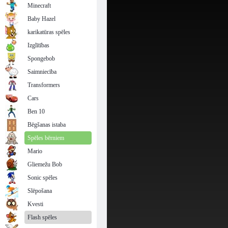
Minecraft
Baby Hazel
karikatūras spēles
Izglītības
Spongebob
Saimniecība
Transformers
Cars
Ben 10
Bēgšanas istaba
Spēles bērniem
Mario
Gliemežu Bob
Sonic spēles
Slēpošana
Kvesti
Flash spēles