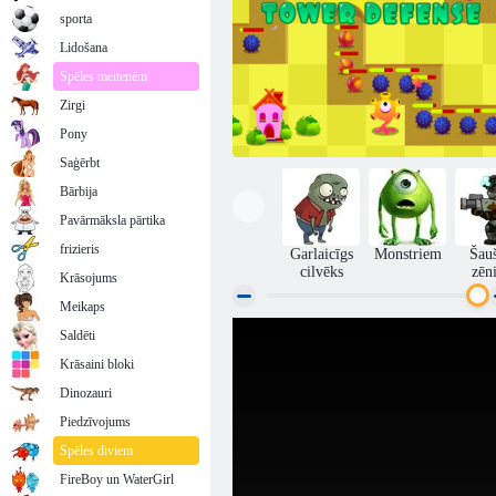
sporta
Lidošana
Spēles meitenēm
Zirgi
Pony
Saģērbt
Bārbija
Pavārmāksla pārtika
frizieris
Garlaicīgs
Monstriem
Šau
cilvēks
zēn
Krāsojums
Meikaps
Saldēti
Monster Tower aizsardzība
Krāsaini bloki
Dinozauri
Piedzīvojums
Spēles diviem
FireBoy un WaterGirl