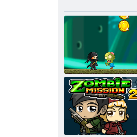
Ninja Kid pret zombijiem