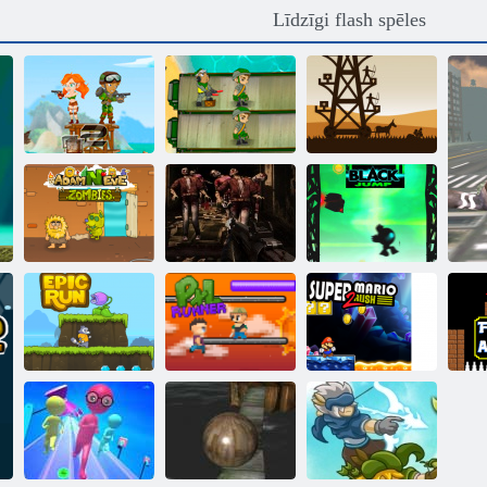
Līdzīgi flash spēles
Army of
Soldiers:
Armijas karavīru
Viduslaiku
Resistance
Pasauļu karš
Defense Z
Adams un Ieva:
Zombiju šāvējs
zombiji
3d
Melns lēciens
Super Mario
Episkā skrējiens
Pikseļu Runner
Rush 2
pi