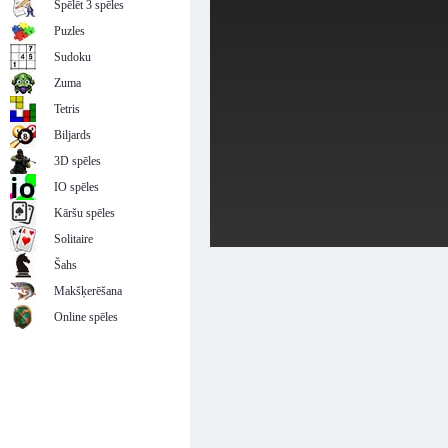
Spēlēt 3 spēles
Puzles
Sudoku
Zuma
Tetris
Biljards
3D spēles
IO spēles
Kāršu spēles
Solitaire
Šahs
Makšķerēšana
Online spēles