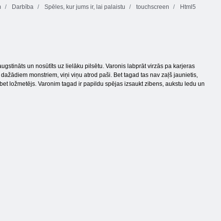
m
Darbība
Spēles, kur jums ir, lai palaistu
touchscreen
Html5
gstināts un nosūtīts uz lielāku pilsētu. Varonis labprāt virzās pa karjeras
 dažādiem monstriem, viņi viņu atrod paši. Bet tagad tas nav zaļš jaunietis,
bet ložmetējs. Varonim tagad ir papildu spējas izsaukt zibens, aukstu ledu un