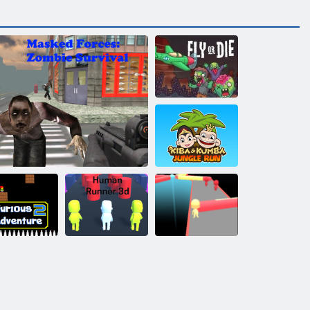
Lidot vai mirt
Kiba un Kumba:
Džungļu
skriešanās
Nikns
Cilvēka skrējējs
edzīvojums 2
Maskēts spēki: Zombie Survival
3D
Fun Race 3d