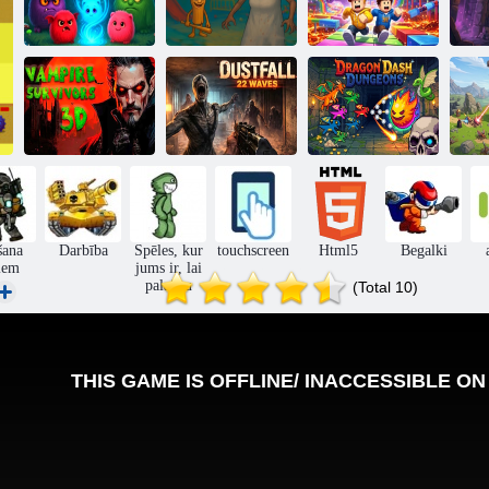
Apvienojiet
Vecmāmiņas
pūkainos
baiļu rotaļu
Fredijs Obija
va
monstrus
istaba
pasaulē
Vampīra
DustFall 22
Dragon Dash
izdzīvotāji 3D
Waves
Dungeons
šana
Darbība
Spēles, kur
touchscreen
Html5
Begalki
iem
jums ir, lai
palaistu
(Total 10)