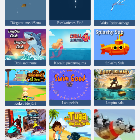
Dārgumu meklēšana
Pieskarieties Fin!
Wake Rider aizbēgt
Dziļi sadursme
Koraļļu piedzīvojums
Splashy Sub
Labi peldēt
Laupīto sala
Kokstrāde jūrā