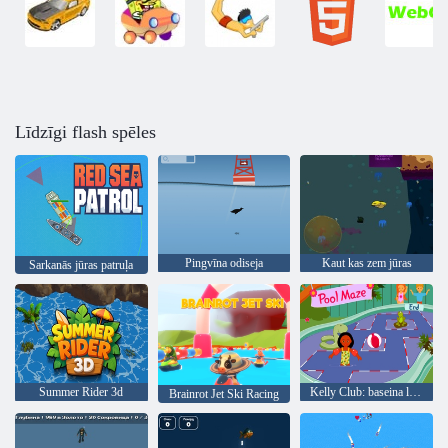
Līdzīgi flash spēles
Pingvīna odiseja
Kaut kas zem jūras
Sarkanās jūras patruļa
Summer Rider 3d
Kelly Club: baseina labirints
Brainrot Jet Ski Racing