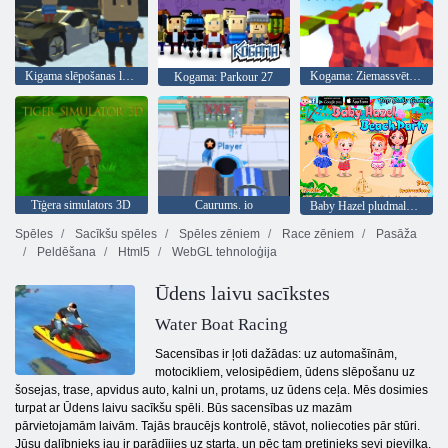
Kigama slēpošanas lekt!
Kogama: Ziemassvētku parks
Kogama: Parkour 27
Tīģera simulators 3D
Caurums. io
Baby Hazel pludmales ballīte
Spēles
Sacīkšu spēles
Spēles zēniem
Race zēniem
Pasāža
Peldēšana
Html5
WebGL tehnoloģija
Ūdens laivu sacīkstes
Water Boat Racing
Sacensības ir ļoti dažādas: uz automašīnām,
motocikliem, velosipēdiem, ūdens slēpošanu uz
šosejas, trase, apvidus auto, kalni un, protams, uz ūdens ceļa. Mēs dosimies
turpat ar Ūdens laivu sacīkšu spēli. Būs sacensības uz mazām
pārvietojamām laivām. Tajās braucējs kontrolē, stāvot, noliecoties pār stūri.
Jūsu dalībnieks jau ir parādījies uz starta, un pēc tam pretinieks sevi pievilka.