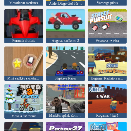
Motorlaivu sacīkstes
Varonīgs pilots
Aiziet Diego Go! Jūras bruņurupucis Tuga
Formula drudzis
Augstas sacīkstes 2
Vajāšana uz ielas
Mini sacīkšu skriešanās
Slepkava Racer
Kogama: Radiatora avoti
Maskēts spēki: Zombie Survival
Kogama: 4 karš
Moto X3M ziema