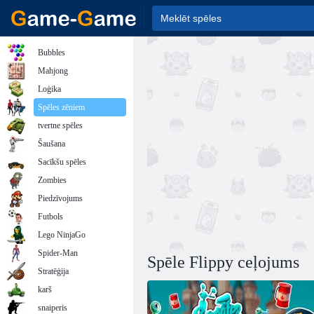
Bubbles
Mahjong
Loģika
Spēles zēniem
tvertne spēles
Šaušana
Sacīkšu spēles
Zombies
Piedzīvojums
Futbols
Lego NinjaGo
Spider-Man
Spēle Flippy ceļojums
Stratēģija
karš
snaiperis