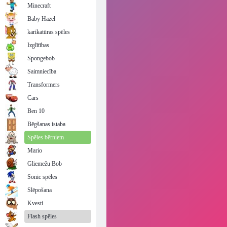
Minecraft
Baby Hazel
karikatūras spēles
Izglītības
Spongebob
Saimniecība
Transformers
Cars
Ben 10
Bēgšanas istaba
Spēles bērniem
Mario
Gliemežu Bob
Sonic spēles
Slēpošana
Kvesti
Flash spēles