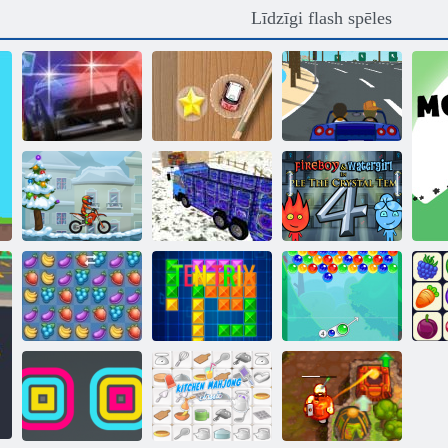
Līdzīgi flash spēles
Mini sacīkšu
Vajāšana uz ielas
skriešanās
Slepkava Racer
Fireboy and
Moto X3M
Kravas
Watergirl 4:
ziema
automašīna 18
Kristāla templis
Burbulis
Fruta Crush
Tentriks
Charms
O