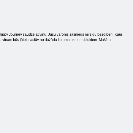
Flippy Journey saudzējat viņu. Jūsu varonis sasniegs milzīgu bezdibeni, caur
ru viņam būs jāiet, sastāv no dažāda lieluma akmens blokiem. Mašīna