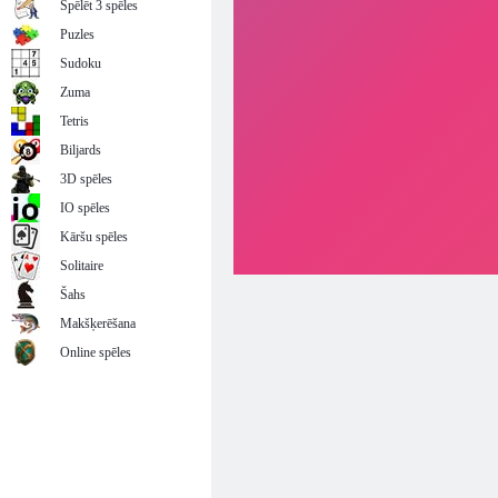
Spēlēt 3 spēles
Puzles
Sudoku
Zuma
Tetris
Biljards
3D spēles
IO spēles
Kāršu spēles
Solitaire
Šahs
Makšķerēšana
Online spēles