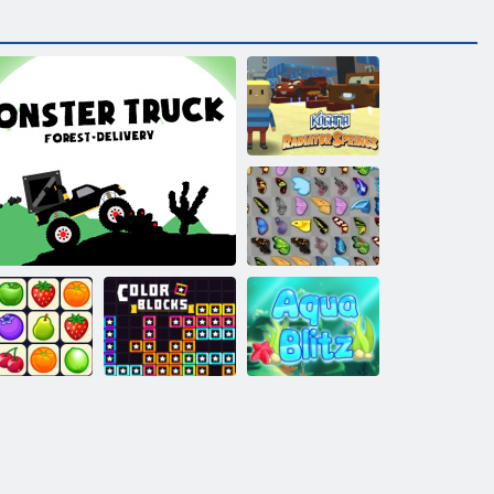
Kogama:
Radiatora avoti
Tauriņš kyodai
net Connect
Monster Truck Meža Piegāde
Krāsu bloki
Aqua Blitz