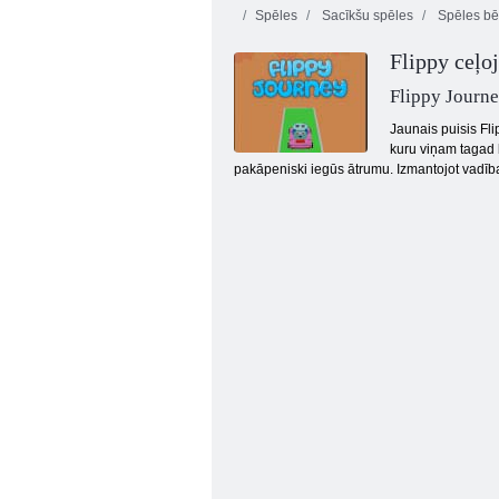
Spēles
Sacīkšu spēles
Spēles bē
Flippy ceļo
Flippy Journ
Jaunais puisis Fl
kuru viņam tagad 
pakāpeniski iegūs ātrumu. Izmantojot vadība
Lego supervaroņu sacīkstes