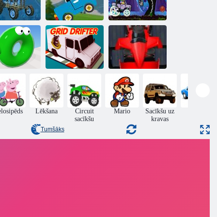
Digitālais cirka
Zīmējiet un
Ducky si
džipu
brauciet!
pembalaps
piedzīvojums
ouncy Blob
ace: šķēršļu
josla
Režģa drifters
Formula drudzis
elosipēds
Lēkšana
Circuit
Mario
Sacīkšu uz
Dreifēt
sacīkšu
kravas
Tumšāks