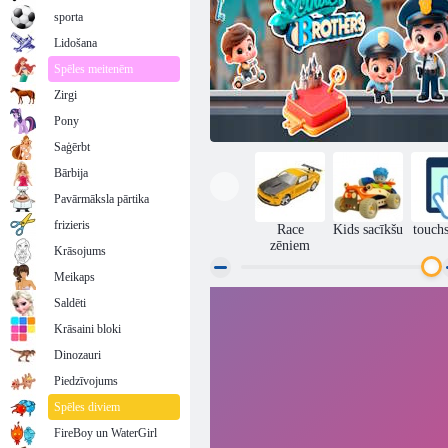
sporta
Lidošana
Spēles meitenēm
Zirgi
Pony
Saģērbt
Bārbija
Pavārmāksla pārtika
frizieris
Race
Kids sacīkšu
touch
zēniem
Krāsojums
Meikaps
Saldēti
Motorolleri brāļi
Krāsaini bloki
Dinozauri
Piedzīvojums
Spēles diviem
FireBoy un WaterGirl