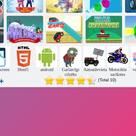
Alvins
Puzle: kaķēns ar
Super-ish želejas
supervaronis
tauriņu
braucēji
Lavīnas
B
pingvīnu
Gumijas
Kakā
R
piedzīvojums!
automašīna 2
piedzīvojums
screen
Html5
android
Garlaicīgs
Autostāvvieta
Motociklu
v
cilvēks
sacīkstes
(Total 10)