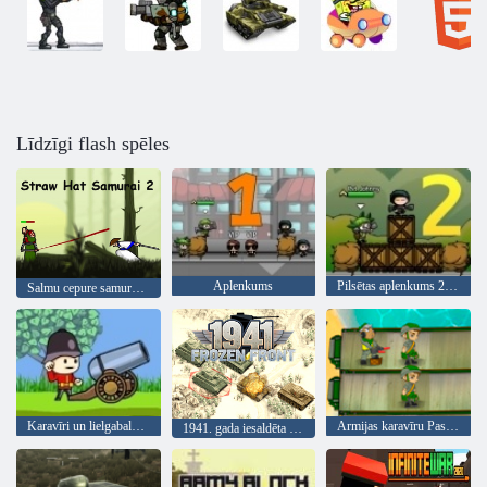
Līdzīgi flash spēles
Aplenkums
Pilsētas aplenkums 2 - kūrorta aplenkums
Salmu cepure samurai 2
Karavīri un lielgabalu: Mountain Attack
Armijas karavīru Pasauļu karš
1941. gada iesaldēta priekšpuse