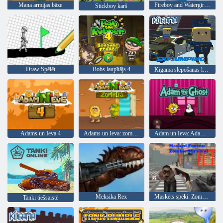
Mana armijas bāze
Fireboy and Watergirl 3: ledus templis
Stickboy karš
Draw Spēlēt
Bobs laupītājs 4
Kigama slēpošanas lekt!
Adams un Ieva 4
Adams un Ieva: zombiji
Adam un Ieva: Adam Gars
Meksika Rex
Maskēts spēki: Zombie Survival
Tanki tiešsaistē