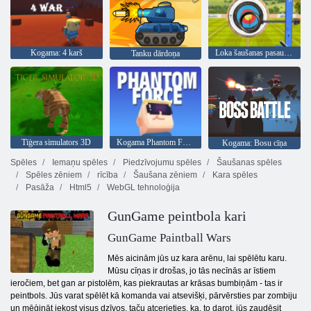
Kogama: 4 karš
Loka šaušanas pasaules tūre
Tanku dārdoņa
Tīģera simulators 3D
Kogama Phantom Force
Kogama: Bosu cīņa
Spēles
Iemaņu spēles
Piedzīvojumu spēles
Šaušanas spēles
Spēles zēniem
rīcība
Šaušana zēniem
Kara spēles
Pasāža
Html5
WebGL tehnoloģija
GunGame peintbola kari
GunGame Paintball Wars
Mēs aicinām jūs uz kara arēnu, lai spēlētu karu.
Mūsu cīņas ir drošas, jo tās necīnās ar īstiem
ieročiem, bet gan ar pistolēm, kas piekrautas ar krāsas bumbiņām - tas ir
peintbols. Jūs varat spēlēt kā komanda vai atsevišķi, pārvērsties par zombiju
un mēģināt iekost visus dzīvos, taču atcerieties, ka, to darot, jūs zaudēsit