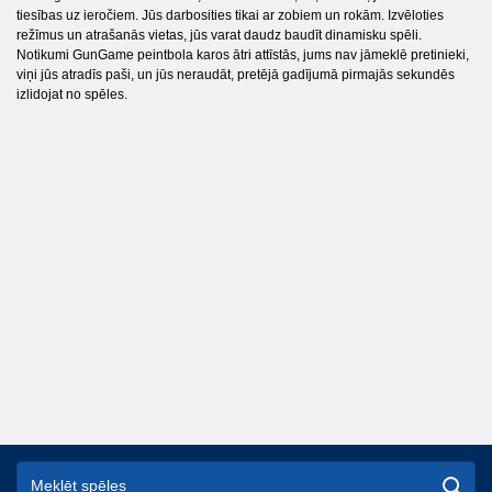
tiesības uz ieročiem. Jūs darbosities tikai ar zobiem un rokām. Izvēloties
režīmus un atrašanās vietas, jūs varat daudz baudīt dinamisku spēli.
Notikumi GunGame peintbola karos ātri attīstās, jums nav jāmeklē pretinieki,
viņi jūs atradīs paši, un jūs neraudāt, pretējā gadījumā pirmajās sekundēs
izlidojat no spēles.