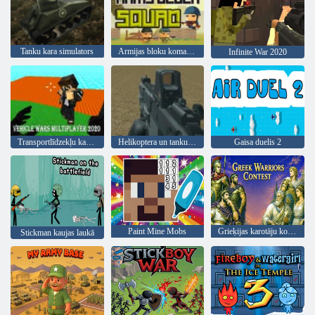
Tanku kara simulators
Armijas bloku komanda
Infinite War 2020
Transportlīdzekļu karu multiplayer 2020
Helikoptera un tanku kaujas tuksneša vētras multiplayer
Gaisa duelis 2
Paint Mine Mobs
Grieķijas karotāju konkurss
Stickman kaujas laukā