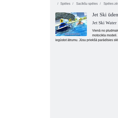
Spēles
Sacīkšu spēles
Spēles z
Jet Ski ūden
Jet Ski Water
Vienā no pludmalē
motocikla modeli. 
iegūstot ātrumu. Jūsu priekšā parādīsies sl
Kogama: Parkour 27