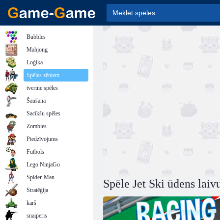
Bubbles
Mahjong
Loģika
Spēles zēniem
tvertne spēles
Šaušana
Sacīkšu spēles
Zombies
Piedzīvojums
Futbols
Lego NinjaGo
Spider-Man
Spēle Jet Ski ūdens laiv
Stratēģija
karš
snaiperis