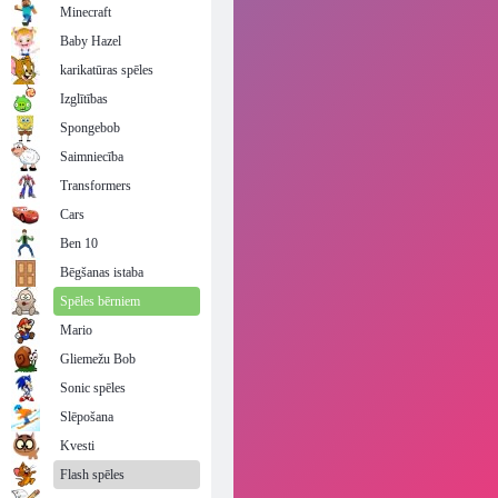
Minecraft
Baby Hazel
karikatūras spēles
Izglītības
Spongebob
Saimniecība
Transformers
Cars
Ben 10
Bēgšanas istaba
Spēles bērniem
Mario
Gliemežu Bob
Sonic spēles
Slēpošana
Kvesti
Flash spēles