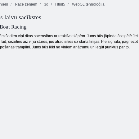
ēniem
Race zēniem
3d
Html5
WebGL tehnoloģija
Kogama:
s laivu sacīkstes
Pikseļu
džungļu
Gliemeža Bobs
izdzīvošana
piedzīvojums
1
 Boat Racing
m šodien viņi rīkos sacensības ar reaktīvo slēpēm. Jums būs jāpiedalās spēlē Jet 
Tad, sēžoties aiz viņa stūres, jūs atradīsities uz starta līnijas. Pie signāla, pagriež
ēpošanas tramplīni. Jums būs lēkt no viņiem ar ātrumu un iegūt punktus par to.