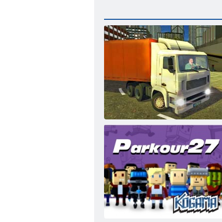
Īsts pilsētas kravas automašīnas simulators