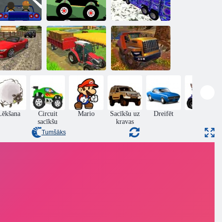
Monster Truck
Kravas
epkava Racer
Meža Piegāde
automašīna 18
Bezceļu kravas
ta triku drifta
Lauku
automašīnu
automašīnas
saimniecības
simulatora kalnā
vadīšana 3d
pilsēta
kāpšana
Lēkšana
Circuit
Mario
Sacīkšu uz
Dreifēt
ATV
sacīkšu
kravas
Tumšāks