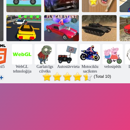
Augstas
Mini sacīkšu
sacīkstes 2
Vajāšana uz ielas
skriešanās
Sl
Lego
Īs
supervaroņu
Tvertnes
sacīkstes
Fly Car triks 4
simulators
ml5
WebGL
Garlaicīgs
Autostāvvieta
Motociklu
velosipēds
tehnoloģija
cilvēks
sacīkstes
(Total 10)