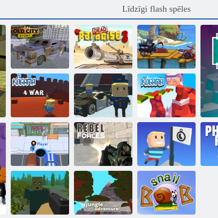
Līdzīgi flash spēles
Automašīna ēd
Car Sea
Vecpilsētas triks
Miris paradīze 3
Adventure
Kogama:
Kigama
Ziemassvētku
Kogama: 4 karš
slēpošanas lekt!
parks
Kogama:
Nemiernieku
Sasniedziet
Caurums. io
spēki
karogu
Ph