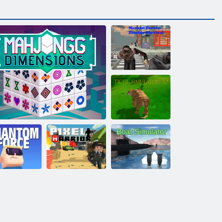
Maskēts spēki:
Zombie Survival
Tīģera
simulators 3D
Kogama
antom Force
Mahjong Dimensions
Pikseļu karavīrs
Laivu simulators