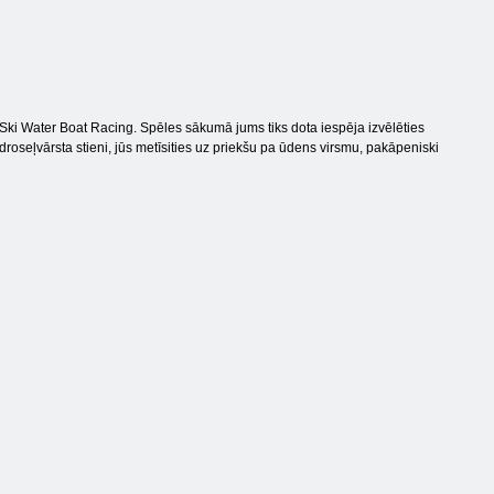
Ski Water Boat Racing. Spēles sākumā jums tiks dota iespēja izvēlēties
ot droseļvārsta stieni, jūs metīsities uz priekšu pa ūdens virsmu, pakāpeniski