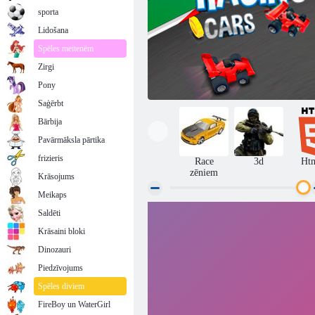
sporta
Lidošana
Spēles meitenēm
Zirgi
Pony
Saģērbt
Bārbija
Pavārmāksla pārtika
frizieris
Race
3d
Ht
zēniem
Krāsojums
Meikaps
Saldēti
Formula drudzis
Krāsaini bloki
Dinozauri
Piedzīvojums
Spēles diviem
FireBoy un WaterGirl