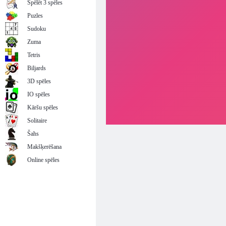
Spēlēt 3 spēles
Puzles
Sudoku
Zuma
Tetris
Biljards
3D spēles
IO spēles
Kāršu spēles
Solitaire
Šahs
Makšķerēšana
Online spēles