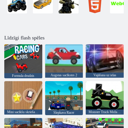
Līdzīgi flash spēles
Augstas sacīkstes 2
Vajāšana uz ielas
Formula drudzis
Mini sacīkšu skriešanās
Monster Truck Meža Piegāde
Slepkava Racer