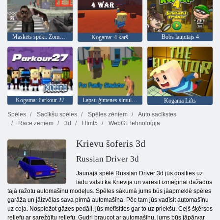
Maskēts spēki: Zombie Survival
Bobs laupītājs 4
Kogama: 4 karš
Kogama: Parkour 27
Lapsu ģimenes simulators
Kogama Lifts
Spēles
Sacīkšu spēles
Spēles zēniem
Auto sacīkstes
Race zēniem
3d
Html5
WebGL tehnoloģija
Krievu šoferis 3d
Russian Driver 3d
Jaunajā spēlē Russian Driver 3d jūs dosities uz
tādu valsti kā Krievija un varēsit izmēģināt dažādus
tajā ražotu automašīnu modeļus. Spēles sākumā jums būs jāapmeklē spēles
garāža un jāizvēlas sava pirmā automašīna. Pēc tam jūs vadīsit automašīnu
uz ceļa. Nospiežot gāzes pedāli, jūs metīsities gar to uz priekšu. Ceļš šķērsos
reljefu ar sarežģītu reljefu. Gudri braucot ar automašīnu, jums būs jāpārvar