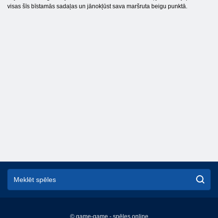
visas šīs bīstamās sadaļas un jānokļūst sava maršruta beigu punktā.
© game-game - spēles online