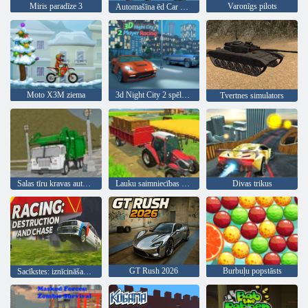
Miris paradīze 3
Varonīgs pilots
Automašīna ēd Car Sea Adventure
Moto X3M ziema
3d Night City 2 spēlētāju sacīkstes
Tvertnes simulators
Salas tīru kravas automašīnu atkritumu sim
Lauku saimniecības pilsēta
Divas trikus
GT Rush 2026
Burbuļu popstāsts
Sacīkstes: iznīcināšana un pakaļdzīšanās