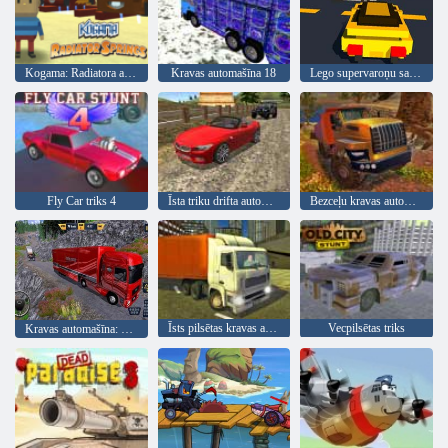
Kogama: Radiatora avoti
Kravas automašīna 18
Lego supervaroņu sacīkstes
Fly Car triks 4
Īsta triku drifta automašīnas vadīšana 3d
Bezceļu kravas automašīnu simulatora kalnā kāpšana
Īsts pilsētas kravas automašīnas simulators
Vecpilsētas triks
Kravas automašīna: Eiro-Amerikas tūre