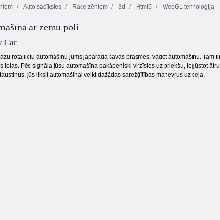
ēniem
Auto sacīkstes
Race zēniem
3d
Html5
WebGL tehnoloģija
mašīna ar zemu poli
Vajāšana uz ielas
y Car
azu rotaļlietu automašīnu jums jāparāda savas prasmes, vadot automašīnu. Tam tik
as ielas. Pēc signāla jūsu automašīna pakāpeniski virzīsies uz priekšu, iegūstot āt
austiņus, jūs liksit automašīnai veikt dažādas sarežģītības manevrus uz ceļa.