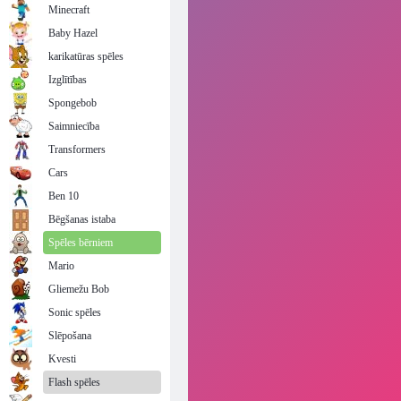
Minecraft
Baby Hazel
karikatūras spēles
Izglītības
Spongebob
Saimniecība
Transformers
Cars
Ben 10
Bēgšanas istaba
Spēles bērniem
Mario
Gliemežu Bob
Sonic spēles
Slēpošana
Kvesti
Flash spēles