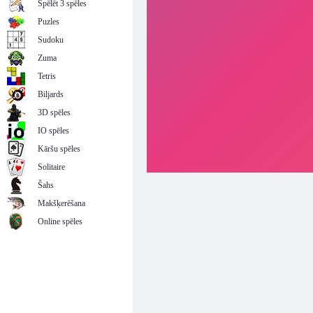
Spēlēt 3 spēles
Puzles
Sudoku
Zuma
Tetris
Biljards
3D spēles
IO spēles
Kāršu spēles
Solitaire
Šahs
Makšķerēšana
Online spēles