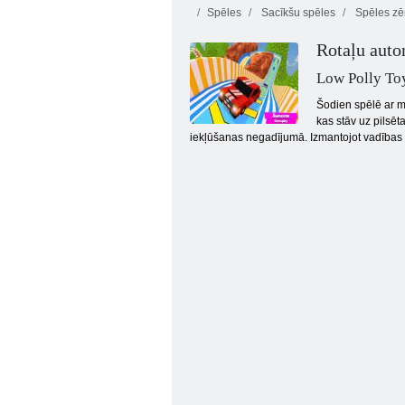
Spēles
Sacīkšu spēles
Spēles z
Rotaļu auto
Lapsu ģimenes
simulators
Traks šāvēji
Low Polly To
Šodien spēlē ar m
kas stāv uz pilsēt
iekļūšanas negadījumā. Izmantojot vadības t