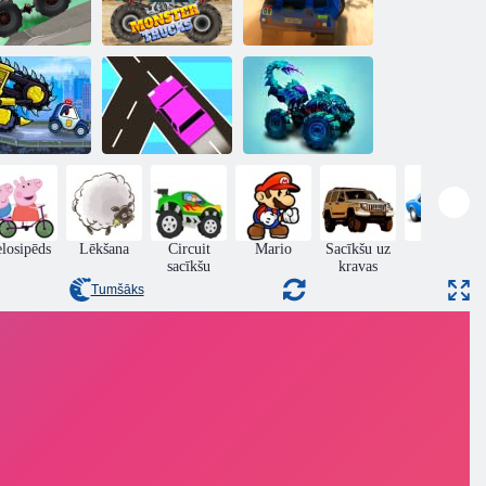
Sacīkšu
Kravas
briesmoņu
automašīnu
kravas
zmēģinājumi
automašīnas
Rallija 6. punkts
tomašīna ēd
Satiksmes
Traks kravas
utomašīnu 4
kustība tiešsaistē
izaicinājums
elosipēds
Lēkšana
Circuit
Mario
Sacīkšu uz
Dreifēt
sacīkšu
kravas
Tumšāks