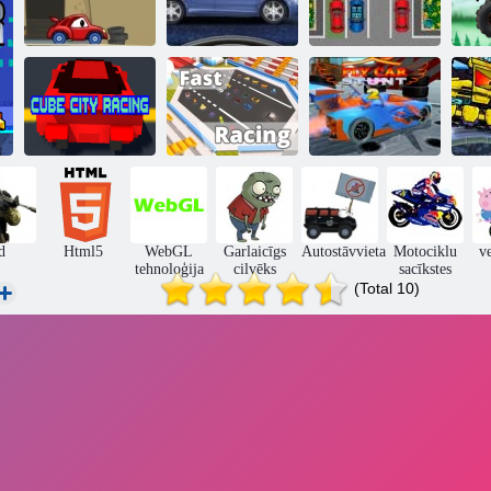
Automašīna ēd
Ielu sacīkšu
Autostāvvieta
automašīnu 2
niknums
Passion
i
Cube City
KOGAMA:
Au
Racing
Ātrās sacīkstes
Fly Car triks 2
a
d
Html5
WebGL
Garlaicīgs
Autostāvvieta
Motociklu
v
tehnoloģija
cilvēks
sacīkstes
(Total 10)