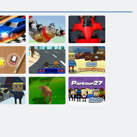
Vilkšanas
sacīkstes 3d
Varonīgs pilots
Formula drudzis
ini sacīkšu
Kogama:
skriešanās
Slepkava Racer
Radiatora avoti
Kigama
Tīģera
Kogama:
ēpošanas lekt!
simulators 3D
Parkour 27