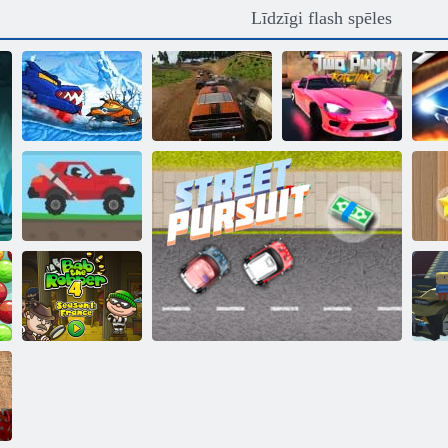
Līdzīgi flash spēles
Automašīna ēd
automašīnu:
Derbija
Piedzīvojums
iznīcināšanas
Divu punk
ziemā
simulators
sacīkšu
Augstas
M
sacīkstes 2
Bobs laupītājs 4
sl