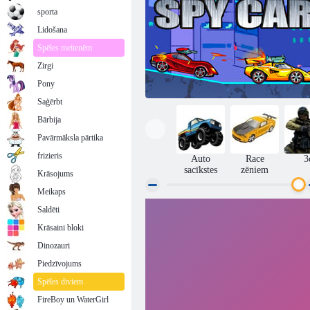
sporta
Lidošana
Spēles meitenēm
Zirgi
Pony
Saģērbt
Bārbija
Pavārmāksla pārtika
frizieris
Auto
Race
3
sacīkstes
zēniem
Krāsojums
Meikaps
Saldēti
Spiegu auto
Krāsaini bloki
Dinozauri
Piedzīvojums
Spēles diviem
FireBoy un WaterGirl