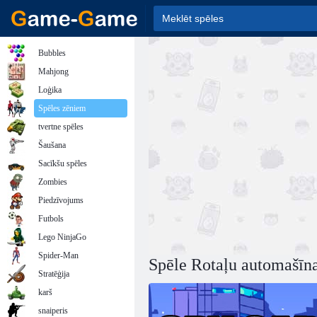
Bubbles
Mahjong
Loģika
Spēles zēniem
tvertne spēles
Šaušana
Sacīkšu spēles
Zombies
Piedzīvojums
Futbols
Lego NinjaGo
Spider-Man
Spēle Rotaļu automašīna
Stratēģija
karš
snaiperis