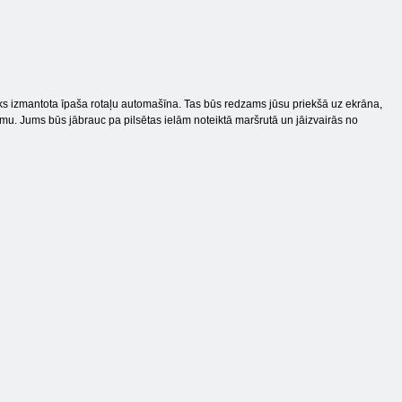
s izmantota īpaša rotaļu automašīna. Tas būs redzams jūsu priekšā uz ekrāna,
rumu. Jums būs jābrauc pa pilsētas ielām noteiktā maršrutā un jāizvairās no