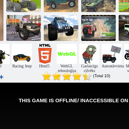
Augstas
kāpšanas
Extreme Offroad
Extreme Offroad
sacīkstes
automašīnas
Cars 2
Bra
Policijas kravas
automašīnas
vadītāja
Monster Truck
Traks luksusa
K
simulators
Freestyle
Prado simulācija
d
Racing Jeep
Html5
WebGL
Garlaicīgs
Autostāvvieta
M
tehnoloģija
cilvēks
s
(Total 10)