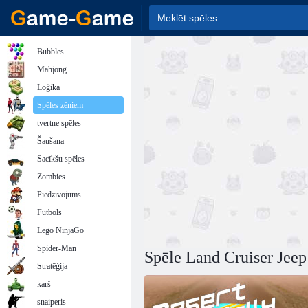
Bubbles
Mahjong
Loģika
Spēles zēniem
tvertne spēles
Šaušana
Sacīkšu spēles
Zombies
Piedzīvojums
Futbols
Lego NinjaGo
Spider-Man
Spēle Land Cruiser Jeep
Stratēģija
karš
snaiperis