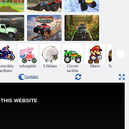
Ziemassvētku
briesmonis
Offroad
kravas
ucot ar džipu
Monster Trucks
automašīna
āpiens kalnā
Extreme
Džungļu džipu
4x4
Monster Truck
simulators
otociklu
velosipēds
Lēkšana
Circuit
Mario
Sacīkšu uz
acīkstes
sacīkšu
kravas
Tumšāks