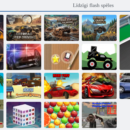
Līdzīgi flash spēles
Offroad Jeep
Bezceļu džipu
Spēle Apvidus
Offroad Crash
vadīšana
auto vadīšana
Climber 4X4
Mini sacīkšu
Monster Truck
Vajāšana uz ielas
skriešanās
Meža Piegāde
Kogama:
Fury tuksneša
Radiatora avoti
streika ceļš
Spiegu auto