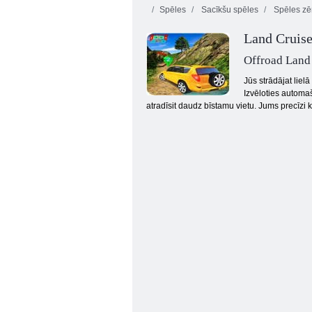
Spēles
Sacīkšu spēles
Spēles z
Land Cruise
Offroad Land 
Jūs strādājat lie
Izvēloties automaš
atradīsit daudz bīstamu vietu. Jums precīzi k
Slepkava Racer