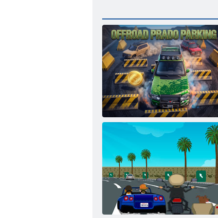
Offroad Prado autostāvvieta