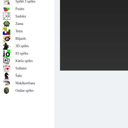
Spēlēt 3 spēles
Puzles
Sudoku
Zuma
Tetris
Biljards
3D spēles
IO spēles
Kāršu spēles
Solitaire
Šahs
Makšķerēšana
Online spēles