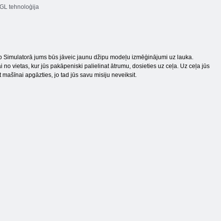
L tehnoloģija
p Simulatorā jums būs jāveic jaunu džipu modeļu izmēģinājumi uz lauka.
 no vietas, kur jūs pakāpeniski palielinat ātrumu, dosieties uz ceļa. Uz ceļa jūs
t mašīnai apgāzties, jo tad jūs savu misiju neveiksit.