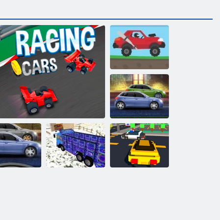
Augstas
sacīkstes 2
Varens Motors
Lego
Ielu sacīkšu
Kravas
supervaroņu
niknums
Formula drudzis
automašīna 18
sacīkstes