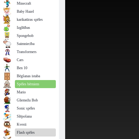
Minecraft
Baby Hazel
karikatūras spēles
Izglītības
Spongebob
Saimniecība
Transformers
Cars
Ben 10
Bēgšanas istaba
Spēles bērniem
Mario
Gliemežu Bob
Sonic spēles
Slēpošana
Kvesti
Flash spēles