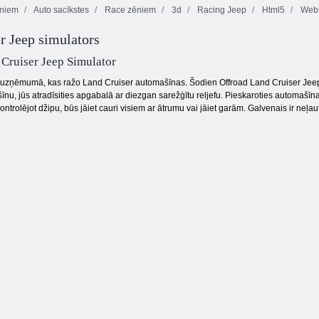
ēniem
Auto sacīkstes
Race zēniem
3d
Racing Jeep
Html5
WebG
r Jeep simulators
Mahjong
Burbuļu
Maskēts spēki:
Dimensions
popstāsts
Zombie Survival
Cruiser Jeep Simulator
lā uzņēmumā, kas ražo Land Cruiser automašīnas. Šodien Offroad Land Cruiser Jee
īnu, jūs atradīsities apgabalā ar diezgan sarežģītu reljefu. Pieskaroties automašīnai
ontrolējot džipu, būs jāiet cauri visiem ar ātrumu vai jāiet garām. Galvenais ir neļau