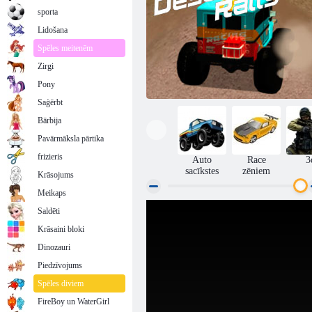
sporta
Lidošana
Spēles meitenēm
Zirgi
Pony
Saģērbt
Bārbija
Pavārmāksla pārtika
frizieris
Auto
Race
3
sacīkstes
zēniem
Krāsojums
Meikaps
Saldēti
Tuksneša rallijs
Krāsaini bloki
Dinozauri
Piedzīvojums
Spēles diviem
FireBoy un WaterGirl