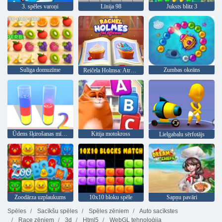
3. spēles varoņi
Līnija 98
Juksts blitz 3
Sulīga domuzīme
Zumbas okeāns
Reičela Holmsa: Atrodi atšķirības
Ūdens šķirošanas mīkla 2
Kitija motokross
Lielgabalu sērfotājs
Zoodārza uzplaukums
10x10 bloku spēle
Sapņu pavāri
Spēles
Sacīkšu spēles
Spēles zēniem
Auto sacīkstes
Race zēniem
3d
Html5
WebGL tehnoloģija