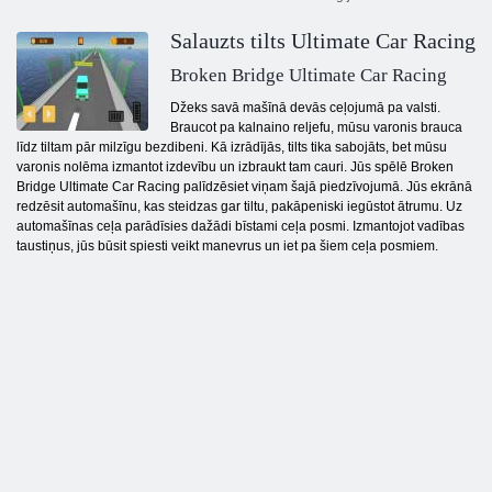
Salauzts tilts Ultimate Car Racing
Broken Bridge Ultimate Car Racing
Džeks savā mašīnā devās ceļojumā pa valsti.
Braucot pa kalnaino reljefu, mūsu varonis brauca
līdz tiltam pār milzīgu bezdibeni. Kā izrādījās, tilts tika sabojāts, bet mūsu
varonis nolēma izmantot izdevību un izbraukt tam cauri. Jūs spēlē Broken
Bridge Ultimate Car Racing palīdzēsiet viņam šajā piedzīvojumā. Jūs ekrānā
redzēsit automašīnu, kas steidzas gar tiltu, pakāpeniski iegūstot ātrumu. Uz
automašīnas ceļa parādīsies dažādi bīstami ceļa posmi. Izmantojot vadības
taustiņus, jūs būsit spiesti veikt manevrus un iet pa šiem ceļa posmiem.