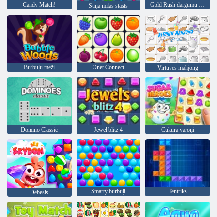
Candy Match!
Gold Rush dārgumu medības
Suņa mīlas stāsts
Burbuļu meži
Onet Connect
Virtuves mahjong
Domino Classic
Jewel blitz 4
Cukura varoņi
Smarty burbuļi
Tentriks
Debesis