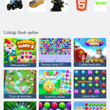
Līdzīgi flash spēles
Burbuļu šāvējs HTML5
Lielākā karaļvalsts
Dārza pasakas 3
Tropu apvienošana
Juksts blitz 4
Konfekšu mīklas