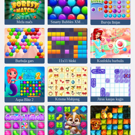
Meža mačs
Smarty Bubbles XMas Edition
Burvju līnijas
Burbuļa gars
11x11 bloki
Konfekšu burbulis
Krisma Mahjong
Jūras kaujas kuģis
Aqua Blitz 2