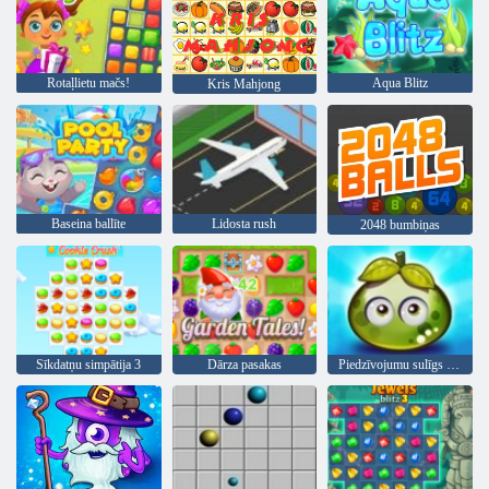
Rotaļlietu mačs!
Aqua Blitz
Kris Mahjong
Baseina ballīte
Lidosta rush
2048 bumbiņas
Sīkdatņu simpātija 3
Dārza pasakas
Piedzīvojumu sulīgs ogas