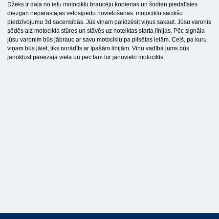
Džeks ir daļa no ielu motociklu braucēju kopienas un šodien piedalīsies
diezgan neparastajās velosipēdu novietošanas: motociklu sacīkšu
piedzīvojumu 3d sacensībās. Jūs viņam palīdzēsit viņus sakaut. Jūsu varonis
sēdēs aiz motocikla stūres un stāvēs uz noteiktas starta līnijas. Pēc signāla
jūsu varonim būs jābrauc ar savu motociklu pa pilsētas ielām. Ceļš, pa kuru
viņam būs jāiet, tiks norādīts ar īpašām līnijām. Viņu vadībā jums būs
jānokļūst pareizajā vietā un pēc tam tur jānovieto motocikls.