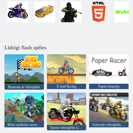
Līdzīgi flash spēles
X-trial Racing
Papīra braucējs
Braucam ar velosipēdu
Moto sacīkstes sacensības
Autoceļu velosipēdu simulators
Sporta velosipēdu simulators