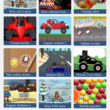
Moto x3m 4 ziema
Varonīgs pilots
Moto satiksmes braucējs
Formula drudzis
Augstas sacīkstes 2
Vajāšana uz ielas
Mini sacīkšu skriešanās
Slepkava Racer
Monster Truck Meža Piegāde
Kogama: Radiatora avoti
Moto X3M ziema
Burbuļu popstāsts