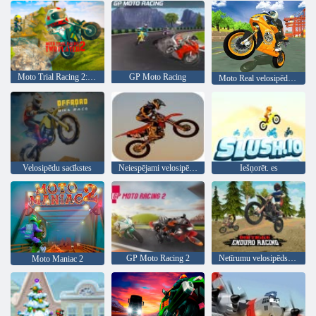
Moto Trial Racing 2: divi spēlētāji
GP Moto Racing
Moto Real velosipēdu sacīkstes
Velosipēdu sacīkstes
Neiespējami velosipēdu triecieni
Iešņorēt. es
GP Moto Racing 2
Netīrumu velosipēds enduro sacīkstes
Moto Maniac 2