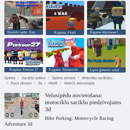
Maskēts spēki: Zombie Survival
Kigama slēpošanas lekt!
Kogama: 4 karš
Kogama: Parkour 27
Kogama: Ziemassvētku parks
Lapsu ģimenes simulators
Spēles
Sacīkšu spēles
Spēles zēniem
Motociklu sacīkstes
Race zēniem
3d
Html5
WebGL tehnoloģija
Velosipēdu novietošana:
motociklu sacīkšu piedzīvojums
3d
Bike Parking: Motorcycle Racing
Adventure 3d