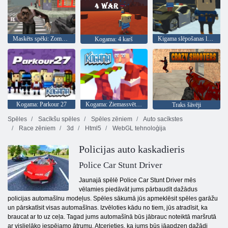
Maskēts spēki: Zombie Survival
Kigama slēpošanas lekt!
Kogama: 4 karš
Kogama: Parkour 27
Kogama: Ziemassvētku parks
Traks šāvēji
Spēles
Sacīkšu spēles
Spēles zēniem
Auto sacīkstes
Race zēniem
3d
Html5
WebGL tehnoloģija
Policijas auto kaskadieris
Police Car Stunt Driver
Jaunajā spēlē Police Car Stunt Driver mēs
vēlamies piedāvāt jums pārbaudīt dažādus
policijas automašīnu modeļus. Spēles sākumā jūs apmeklēsit spēles garāžu
un pārskatīsit visas automašīnas. Izvēloties kādu no tiem, jūs atradīsit, ka
braucat ar to uz ceļa. Tagad jums automašīnā būs jābrauc noteiktā maršrutā
ar vislielāko iespējamo ātrumu. Atcerieties, ka jums būs jāapdzen dažādi