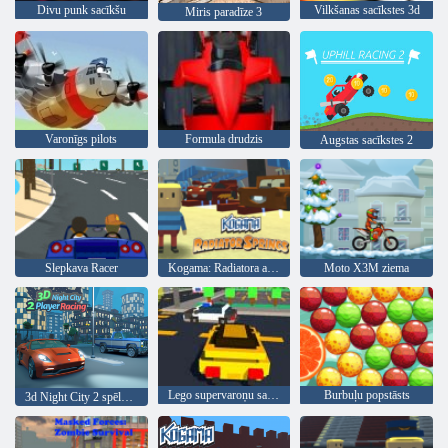
Divu punk sacīkšu
Vilkšanas sacīkstes 3d
Miris paradīze 3
Varonīgs pilots
Formula drudzis
Augstas sacīkstes 2
Slepkava Racer
Kogama: Radiatora avoti
Moto X3M ziema
Lego supervaroņu sacīkstes
Burbuļu popstāsts
3d Night City 2 spēlētāju sacīkstes