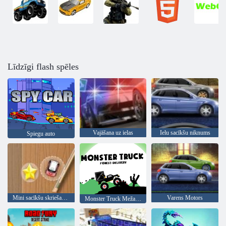
Līdzīgi flash spēles
Vajāšana uz ielas
Ielu sacīkšu niknums
Spiegu auto
Mini sacīkšu skriešanās
Varens Motors
Monster Truck Meža Piegāde