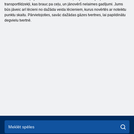
transportlīdzekļi, kas brauc pa ceļu, un jānovērš nelaimes gadījumi. Jums
būs jāveic arī lēcieni no dažāda veida lēcieniem, kurus novērtēs ar noteiktu
punktu skaitu. Pārvietojoties, savāc dažādas gāzes tvertnes, lai papildinātu
degvielu tvertnē.