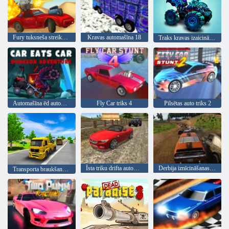
Fury tuksneša streika ceļš
Kravas automašīna 18
Traks kravas izaicinājums
Automašīna ēd automašīnu 5
Fly Car triks 4
Pilsētas auto triks 2
Īsta triku drifta automašīnas vadīšana 3d
Derbija iznīcināšanas simulators
Transporta braukšanas simulators