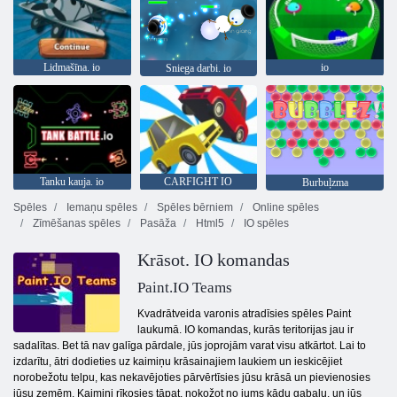
Lidmašīna. io
io
Sniega darbi. io
Tanku kauja. io
CARFIGHT IO
Burbuļzma
Spēles
Iemaņu spēles
Spēles bērniem
Online spēles
Zīmēšanas spēles
Pasāža
Html5
IO spēles
Krāsot. IO komandas
Paint.IO Teams
Kvadrātveida varonis atradīsies spēles Paint
laukumā. IO komandas, kurās teritorijas jau ir
sadalītas. Bet tā nav galīga pārdale, jūs joprojām varat visu atkārtot. Lai to
izdarītu, ātri dodieties uz kaimiņu krāsainajiem laukiem un ieskicējiet
norobežotu telpu, kas nekavējoties pārvērtīsies jūsu krāsā un pievienosies
jūsu zemēm. Kaimiņi rīkosies tāpat, nokožot no jums kādu gabalu, un jūs