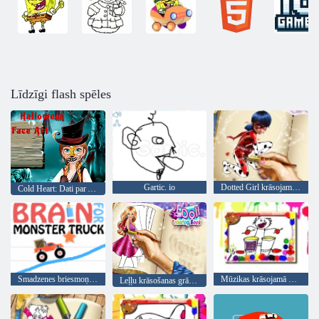
Līdzīgi flash spēles
Gartic. io
Dotted Girl krāsojamā grāmata
Cold Heart: Dati par Annas sejas par Halloween
Smadzenes briesmoņu kravas automašīnai
Mūzikas krāsojamā grāmata
Leļļu krāsošanas grāmata