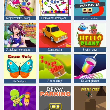
Mājdzīvnieku krāsojamā grāmata
Lidmašīnas krāsojamā grāmata
Parka meistars
Smieklīgs tetovējumu veikals
Zīmēt parku
Sveiks, augs
Ābolu ķērājs
Es varu gleznot
Uzzīmē pusi