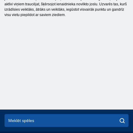
aktīvi viņiem traucējat, šķērsojot ienaidnieka novilkto joslu. Uzvarēs tas, kurš
izrādīsies veiklāks, ātrāks un veiklāks, iegūstot visvairāk punktu un gandrīz
visu vietu piepildot ar saviem ziediem.