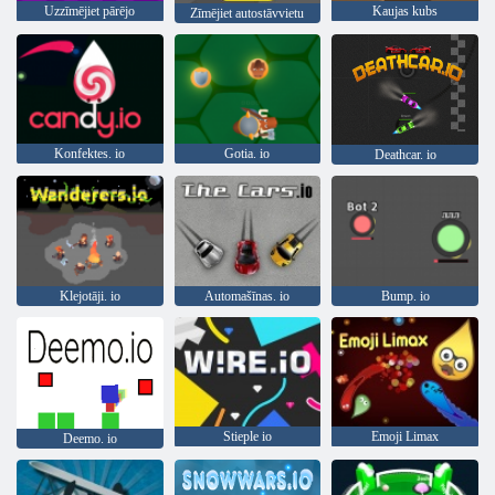
Uzzīmējiet pārējo
Kaujas kubs
Zīmējiet autostāvvietu
Konfektes. io
Gotia. io
Deathcar. io
Klejotāji. io
Automašīnas. io
Bump. io
Stieple io
Emoji Limax
Deemo. io