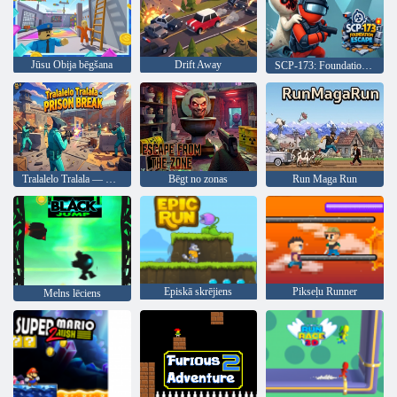
Jūsu Obija bēgšana
Drift Away
SCP-173: Foundation Escape
Tralalelo Tralala — Prison Break
Bēgt no zonas
Run Maga Run
Episkā skrējiens
Pikseļu Runner
Melns lēciens