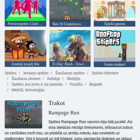
Pievienojieties Clash 3d
Episkā gauma
Ben 10 Undertown Runner
Zombiji nespēj lēkt
D-Day: Rush - Tower Defense
Jumta snaiperi
Spēles
Iemaņu spēles
Šaušanas spēles
Spēles bērniem
Šaušana zēniem
Aizbēgt
Skrējējs
Spēles, kur jums ir, lai palaistu
Pasāža
Begalki
WebGL tehnoloģija
Trakot
Rampage Run
Spēles Rampage Run varonis bija īstā juceklī. Aiz
viņa steidzas milzīgs briesmonis, iešņaucot zobus
un cenšoties norīt visu, un priekšā uz armiju robotu, kas novietots uz
platformām. Viņi ir bruņoti un ļoti bīstami, jums vienlaicīgi jāskrien un jāšauj,