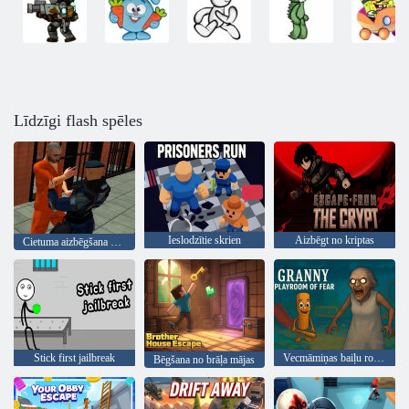
Līdzīgi flash spēles
Ieslodzītie skrien
Aizbēgt no kriptas
Cietuma aizbēgšana 2020
Stick first jailbreak
Vecmāmiņas baiļu rotaļu istaba
Bēgšana no brāļa mājas