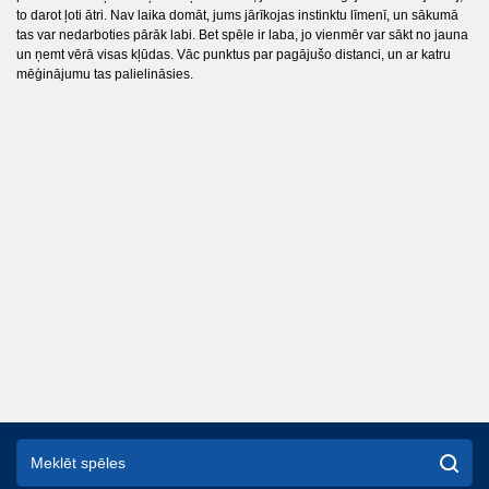
to darot ļoti ātri. Nav laika domāt, jums jārīkojas instinktu līmenī, un sākumā
tas var nedarboties pārāk labi. Bet spēle ir laba, jo vienmēr var sākt no jauna
un ņemt vērā visas kļūdas. Vāc punktus par pagājušo distanci, un ar katru
mēģinājumu tas palielināsies.