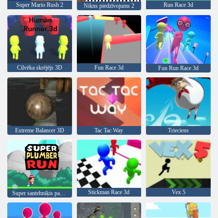
Super Mario Rush 2
Run Race 3d
Nikns piedzīvojums 2
Cilvēka skrējējs 3D
Fun Race 3d
Fun Run Race 3d
Extreme Balancer 3D
Tac Tac Way
Trieciens
Stickman Race 3d
Vex 5
Super santehniķis palaist