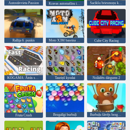
Autostāvvieta Passion
Sacīkšu briesmoņu kravas automašīnas
Kravas automašīnu izmēģinājumi
Rallija 6. punkts
Moto X3M baseina ballīte
Cube City Racing
KOGAMA: Ātrās sacīkstes
Tauriņš kyodai
Nolādēts dārgums 2
Bezgalīgi burbuļi
Burbuļu šāvējs bezgalīgs
Fruta Crush