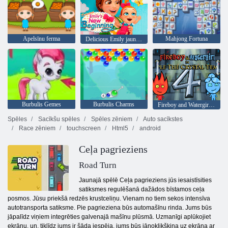
Apelsīnu ferma
Mahjong Fortuna
Delicious Emily jauns sākums
Burbulis Gemes
Burbulis Charms
Fireboy and Watergirl 4: Kristāla templis
Spēles
Sacīkšu spēles
Spēles zēniem
Auto sacīkstes
Race zēniem
touchscreen
Html5
android
Ceļa pagrieziens
Road Turn
Jaunajā spēlē Ceļa pagrieziens jūs iesaistīsities
satiksmes regulēšanā dažādos bīstamos ceļa
posmos. Jūsu priekšā redzēs krustceliņu. Vienam no tiem sekos intensīva
autotransporta satiksme. Pie pagrieziena būs automašīnu rinda. Jums būs
jāpalīdz viņiem integrēties galvenajā mašīnu plūsmā. Uzmanīgi aplūkojiet
ekrānu, un, tiklīdz jums ir šāda iespēja, jums būs jānoklikšķina uz ekrāna ar