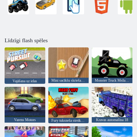
Līdzīgi flash spēles
Mini sacīkšu skriešanās
Monster Truck Meža Piegāde
Vajāšana uz ielas
Varens Motors
Kravas automašīna 18
Fury tuksneša streika ceļš