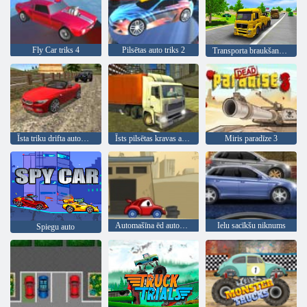
Fly Car triks 4
Pilsētas auto triks 2
Transporta braukšanas simulators
Īsta triku drifta automašīnas vadīšana 3d
Īsts pilsētas kravas automašīnas simulators
Miris paradīze 3
Automašīna ēd automašīnu 2
Ielu sacīkšu niknums
Spiegu auto