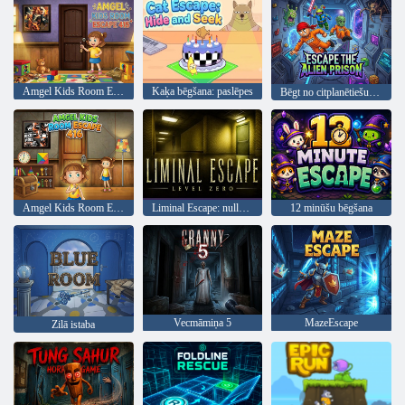
Amgel Kids Room Escape 415
Kaķa bēgšana: paslēpes
Bēgt no citplanētiešu cietuma
Amgel Kids Room Escape 416
Liminal Escape: nulles līmenis
12 minūšu bēgšana
Vecmāmiņa 5
MazeEscape
Zilā istaba