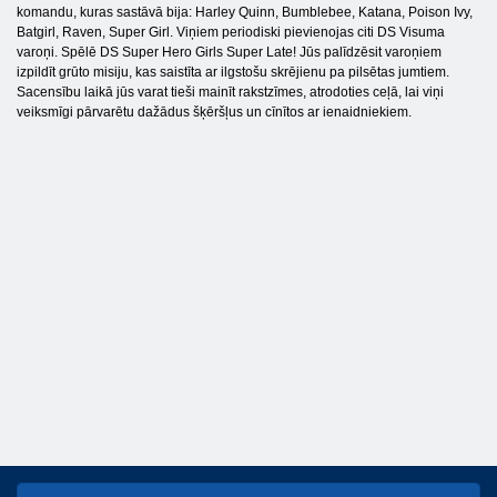
komandu, kuras sastāvā bija: Harley Quinn, Bumblebee, Katana, Poison Ivy,
Batgirl, Raven, Super Girl. Viņiem periodiski pievienojas citi DS Visuma
varoņi. Spēlē DS Super Hero Girls Super Late! Jūs palīdzēsit varoņiem
izpildīt grūto misiju, kas saistīta ar ilgstošu skrējienu pa pilsētas jumtiem.
Sacensību laikā jūs varat tieši mainīt rakstzīmes, atrodoties ceļā, lai viņi
veiksmīgi pārvarētu dažādus šķēršļus un cīnītos ar ienaidniekiem.