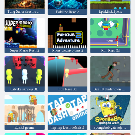
Tung Sahur šausmu spēle
Episkā skrējiens
Foldline Rescue
Super Mario Rush 2
Nikns piedzīvojums 2
Run Race 3d
Cilvēka skrējējs 3D
Fun Race 3d
Ben 10 Undertown Runner
Episkā gauma
Tap Tap Dash tiešsaistē
Spongebob gatavojas strādāt