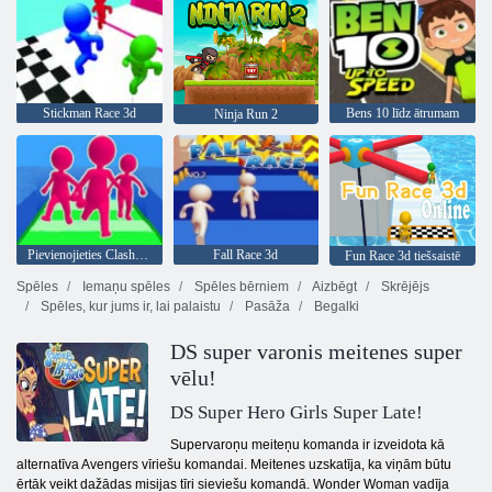
Stickman Race 3d
Bens 10 līdz ātrumam
Ninja Run 2
Pievienojieties Clash 3d
Fall Race 3d
Fun Race 3d tiešsaistē
Spēles
Iemaņu spēles
Spēles bērniem
Aizbēgt
Skrējējs
Spēles, kur jums ir, lai palaistu
Pasāža
Begalki
DS super varonis meitenes super
vēlu!
DS Super Hero Girls Super Late!
Supervaroņu meiteņu komanda ir izveidota kā
alternatīva Avengers vīriešu komandai. Meitenes uzskatīja, ka viņām būtu
ērtāk veikt dažādas misijas tīri sieviešu komandā. Wonder Woman vadīja