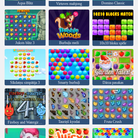
Aqua Blitz
Domino Classic
Virtuves mahjong
Juksts blitz 3
Burbuļu meži
10x10 bloku spēle
Sīkdatņu simpātija 3
Smarty burbuļi
Dārza pasakas
Tauriņš kyodai
Fruta Crush
Fireboy and Watergirl 4: Kristāla templis