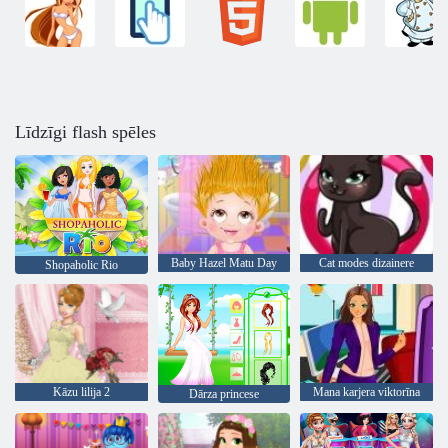
Līdzīgi flash spēles
Baby Hazel Matu Day
Cat modes dizainere
Shopaholic Rio
Kāzu lilija 2
Mana karjera viktorīna
Dārza princese