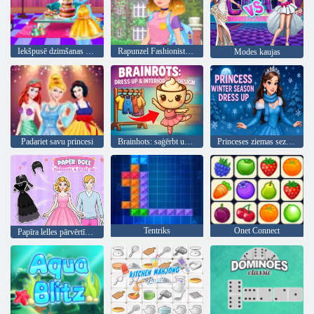
Iekšpusē dzimšanas dienas svinības
Rapunzel Fashionista par Go
Modes kaujas
Padariet savu princesi
Brainhots: saģērbt un interjera dizains
Princeses ziemas sezonas saģērbt
Tentriks
Onet Connect
Papīra lelles pārvērtības un saģērbšana