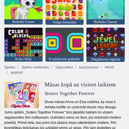
Burbulis Gemes
Burbulis Charms
Sulīga domuzīme
Krāsu bloki
Kvadrātveida grābeklis
Dārgakmeņu leģenda
Spēles
Spēles meitenēm
Sapucēties
touchscreen
Html5
android
Māsas kopā uz visiem laikiem
Sisters Together Forever
Divas māsas Anna un Elsa nolēma, ka viņai ir
lieliska ballīte un uzaicināt daudz viņu draugu.
Jums spēlēs „Sisters Together Forever” būs jāpalīdz katram no viņiem
sagatavoties šim notikumam. Izvēloties vienu no tiem, jūs redzēsiet meiteni
priekšā. Pirmā lieta, kas jums būs jādara viņas sākotnējiem matiem. Pēc
kosmētikas lietošanas jūs uzklājiet grims uz sejas. Pēc tam dodieties uz