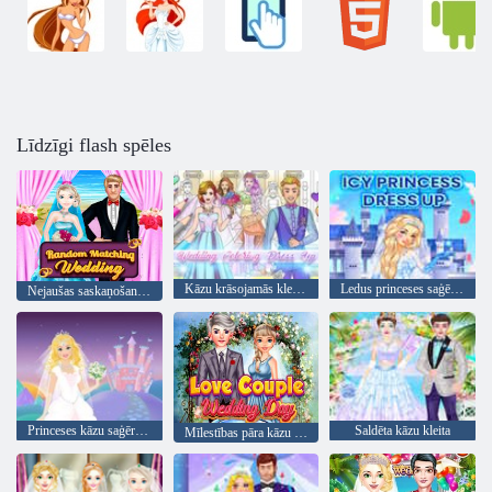
Līdzīgi flash spēles
Kāzu krāsojamās kleitas
Ledus princeses saģērbt
Nejaušas saskaņošanas kāzas
Princeses kāzu saģērbšanas spēle
Saldēta kāzu kleita
Mīlestības pāra kāzu diena