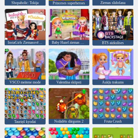
Shopaholic: Tokija
Ziemas slidošana
Princeses superheroes
InstaGirls Ziemassvētku saģērbt
Baby Hazel ziemas mode
BTS aizkulises
VSCO meitene mode
Valentīna skūpsti
Aukļu trakums
Nolādēts dārgums 2
Fruta Crush
Tauriņš kyodai