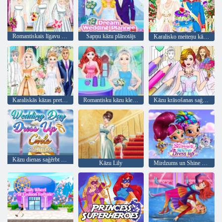
Romantiskais līgavu salons
Sapņu kāzu plānotājs
Karalisko meiteņu kāzu diena
Karaliskās kāzas pret mūsdienu kāzām 2
Romantisku kāzu kleitu veikals
Kāzu krāsošanas saģērbšanās spēle
Kāzu dienas saģērbt meitenes
Kāzu Lily
Mirdzums un Shine saģērbt