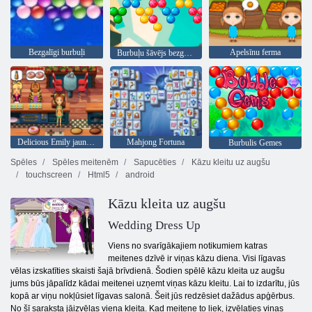
Bezgalīgi burbuļi
Apelsīnu ferma
Burbuļu šāvējs bezgalīgs
Delicious Emily jauns sākums
Mahjong Fortuna
Burbulis Gemes
Spēles
Spēles meitenēm
Sapucēties
Kāzu kleitu uz augšu
touchscreen
Html5
android
Kāzu kleita uz augšu
Wedding Dress Up
Viens no svarīgākajiem notikumiem katras
meitenes dzīvē ir viņas kāzu diena. Visi līgavas
vēlas izskatīties skaisti šajā brīvdienā. Šodien spēlē kāzu kleita uz augšu
jums būs jāpalīdz kādai meitenei uzņemt viņas kāzu kleitu. Lai to izdarītu, jūs
kopā ar viņu nokļūsiet līgavas salonā. Šeit jūs redzēsiet dažādus apģērbus.
No šī saraksta jāizvēlas viena kleita. Kad meitene to liek, izvēlaties viņas