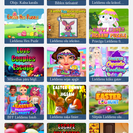
Obijs: Kalna karalis
Lieldienu olu krāsošanas spēles
Biblox tiešsaistē
Lieldienu Hex Puzle
Lieldienu olu iekrāsošana
Priecīgu Lieldienu finierzāģis
Mīlestības pāru bēgšana
Lieldienu sejas apgleznošana
Lieldienu kūku gatavošana
Lieldienu zaķa finierzāģis
Slēptās Lieldienu olu medības
BFF Lieldienu fotobūdiņa ballīte