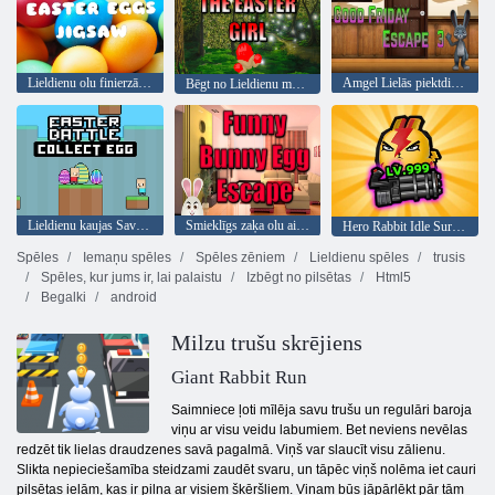
Lieldienu olu finierzāģis
Amgel Lielās piektdienas bēgšana 3
Bēgt no Lieldienu meitenes
Lieldienu kaujas Savāc olu
Smieklīgs zaķa olu aizbēgšana
Hero Rabbit Idle Survivor RPG
Spēles
Iemaņu spēles
Spēles zēniem
Lieldienu spēles
trusis
Spēles, kur jums ir, lai palaistu
Izbēgt no pilsētas
Html5
Begalki
android
Milzu trušu skrējiens
Giant Rabbit Run
Saimniece ļoti mīlēja savu trušu un regulāri baroja
viņu ar visu veidu labumiem. Bet neviens nevēlas
redzēt tik lielas draudzenes savā pagalmā. Viņš var slaucīt visu zālienu.
Slikta nepieciešamība steidzami zaudēt svaru, un tāpēc viņš nolēma iet cauri
pilsētas ielām, kas ir pilna ar visiem šķēršļiem. Viņam būs jāpārlēkt pār tām