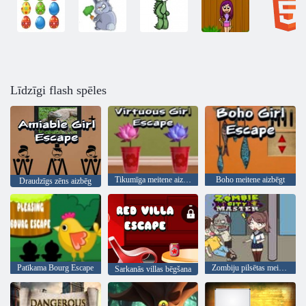
Līdzīgi flash spēles
Tikumīga meitene aizbēgt
Boho meitene aizbēgt
Draudzīgs zēns aizbēg
Patīkama Bourg Escape
Zombiju pilsētas meistars
Sarkanās villas bēgšana