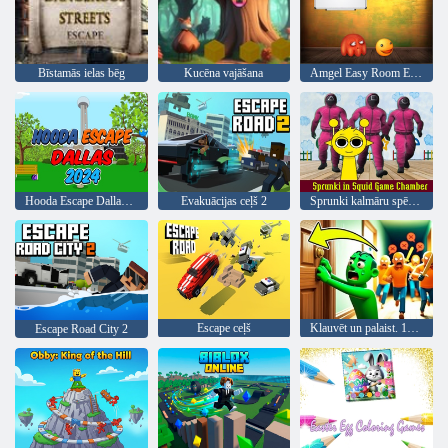
Bīstamās ielas bēg
Kucēna vajāšana
Amgel Easy Room Escape 143
Hooda Escape Dallas 2024
Evakuācijas ceļš 2
Sprunki kalmāru spēļu kamerā
Escape ceļš
Klauvēt un palaist. 100 durvis aizbēg
Escape Road City 2