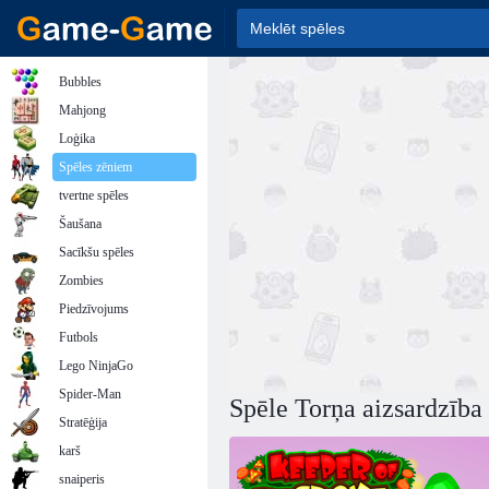
Bubbles
Mahjong
Loģika
Spēles zēniem
tvertne spēles
Šaušana
Sacīkšu spēles
Zombies
Piedzīvojums
Futbols
Lego NinjaGo
Spider-Man
Spēle Torņa aizsardzība
Stratēģija
karš
snaiperis