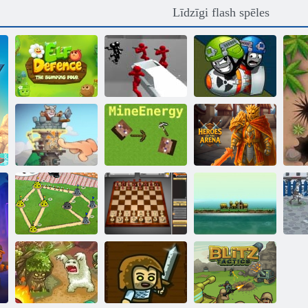
Līdzīgi flash spēles
Kaujas
simulators:
skaitītājs
ELF aizsardzība
Stickman
Vorlings
Torņa simpātija
MineEnerģija
Arēnas varoņi
Bug War 2
Šaha 3D
Impērija salu
F