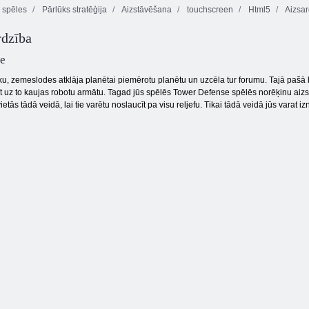
s spēles
Pārlūks stratēģija
Aizstāvēšana
touchscreen
Html5
Aizsar
rdzība
Grove 3 turētājs
Milzīgs armija
Blitz Taktika
e
iku, zemeslodes atklāja planētai piemērotu planētu un uzcēla tur forumu. Tajā pašā 
īt uz to kaujas robotu armātu. Tagad jūs spēlēs Tower Defense spēlēs norēķinu aizs
ietās tādā veidā, lai tie varētu noslaucīt pa visu reljefu. Tikai tādā veidā jūs varat i