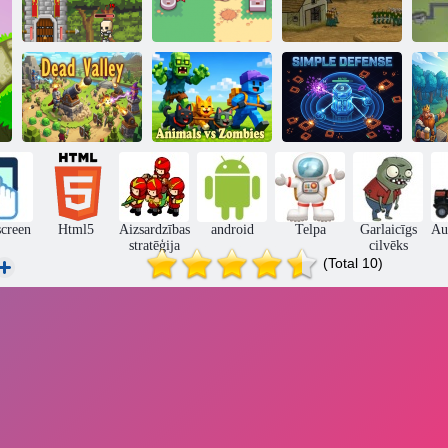
Mini aizbildņu
Bāzes
pils aizsardzība
Slime Rush TD
aizsardzība
Dzīvnieki vs
Vienkārša
K
Nāves ieleja
zombiji
aizsardzība
tor
screen
Html5
Aizsardzības
android
Telpa
Garlaicīgs
Au
stratēģija
cilvēks
(Total 10)