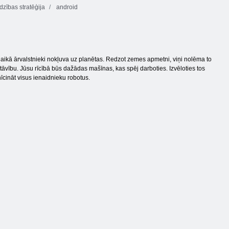
dzības stratēģija
android
laikā ārvalstnieki nokļuva uz planētas. Redzot zemes apmetni, viņi nolēma to
tāvību. Jūsu rīcībā būs dažādas mašīnas, kas spēj darboties. Izvēloties tos
znīcināt visus ienaidnieku robotus.