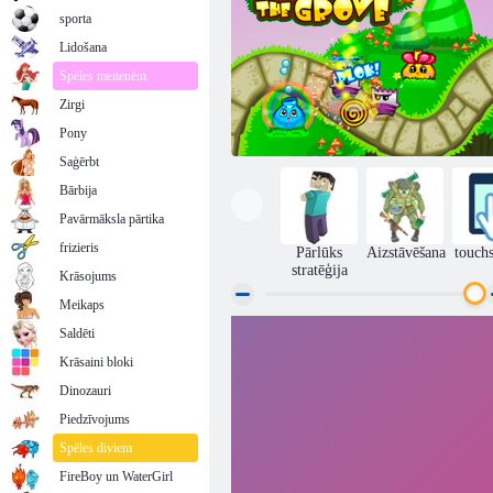
sporta
Lidošana
Spēles meitenēm
Zirgi
Pony
Saģērbt
Bārbija
Pavārmāksla pārtika
frizieris
Pārlūks
Aizstāvēšana
touch
stratēģija
Krāsojums
Meikaps
Saldēti
Birzs turētājs
Krāsaini bloki
Dinozauri
Piedzīvojums
Spēles diviem
FireBoy un WaterGirl