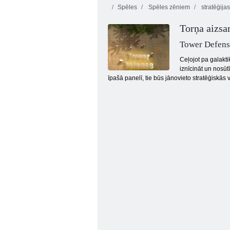
Spēles
Spēles zēniem
stratēģija
Torņa aizsa
Tower Defens
Ceļojot pa galakt
iznīcināt un nosūt
īpašā panelī, tie būs jānovieto stratēģiskās v
Mafijas GO kauliņu meistars