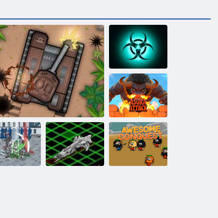
Pandēmijas
simulators
Asuras
uzbrukums
Starpgalaktiku
Awesome
eodālisms 3
Bruņu simpātijas
Battleships
uzvara