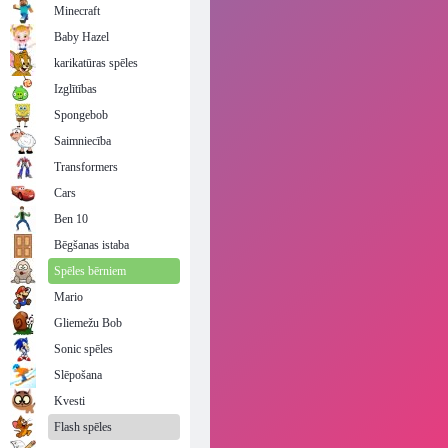
Minecraft
Baby Hazel
karikatūras spēles
Izglītības
Spongebob
Saimniecība
Transformers
Cars
Ben 10
Bēgšanas istaba
Spēles bērniem
Mario
Gliemežu Bob
Sonic spēles
Slēpošana
Kvesti
Flash spēles