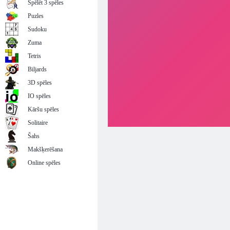
Spēlēt 3 spēles
Puzles
Sudoku
Zuma
Tetris
Biljards
3D spēles
IO spēles
Kāršu spēles
Solitaire
Šahs
Makšķerēšana
Online spēles