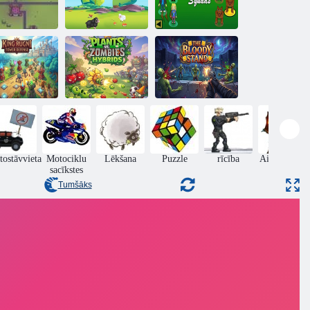
99 naktis mežā
— kaujas
Yorg. io 3
Aitu cīņas cīņa
vienības
araļa Rugni
Augi vs zombiju
Asiņainais
ņa aizsardzība
hibrīdi
stends
tostāvvieta
Motociklu
Lēkšana
Puzzle
rīcība
Aizsardzību
sacīkstes
no pils
Tumšāks