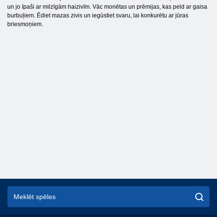
un jo īpaši ar milzīgām haizivīm. Vāc monētas un prēmijas, kas peld ar gaisa
burbuļiem. Ēdiet mazas zivis un iegūstiet svaru, lai konkurētu ar jūras
briesmoņiem.