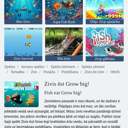
Blue Dive
Obijs: Zivju apmācība
Aqua Fish Rush
Zivis Survival
Rīta loms
Zivju glābšana
Spēles
Iemaņu spēles
Spēles bērniem
Spēles zēniem
Tematika
Zivs
Pasāža
Peldēšana
Zivis ēd zivis
Html5
Zivis ēst Grow big!
Fish eat Grow big!
Zemūdens pasaulē ir viņu likumi, un tie dažreiz ir
nežēlīgi. Pļāpīgas zivis ēst maz, un tās cenšas
jebkādā veidā sevi aizsargāt, arī lidojot. Mūsu zivis nevēlas pastāvīgi dzīvot
briesmās, tas plāno virzīties pa pārtikas ķēdi un kāpt uz augšu. Palīdzi viņai
šajā spēlē Zivis ēst Grow big! Izvēlieties ērtu veidu, kā pārvaldīt un nosūtīt
zivis uz bezmaksas peldēšanu. Izvairieties no tikšanās ar tiem, kuri ir lielāki