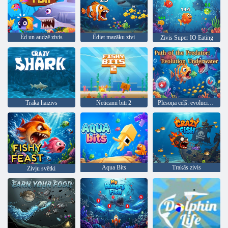
Ēd un audzē zivis
Ēdiet mazāku zivi
Zivis Super IO Eating
Trakā haizivs
Neticami biti 2
Plēsoņa ceļš: evolūcija zem ūdens
Aqua Bits
Trakās zivis
Zivju svētki