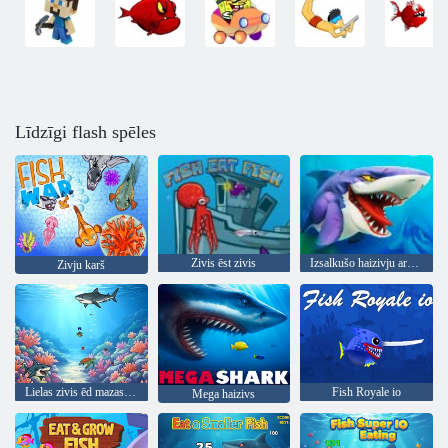
Līdzīgi flash spēles
Zivis ēst zivis
Izsalkušo haizivju arēna
Zivju karš
Lielas zivis ēd mazas zivis
Fish Royale io
Mega haizivs