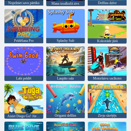
Nopelniet savu pārtiku
Delfīnu dzīve
Mana izsalkušā zivs
Peldēšana Pro
Splashy Sub
Kokstrāde jūrā
Labi peldēt
Laupīto sala
Motorlaivu sacīkstes
Origami delfīns
Zivju skrējējs
Aiziet Diego Go! Jūras bruņurupucis Tuga