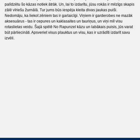
palīdzētu šo kāzas notiek ātrāk. Un, lai to izdarītu, jūsu rokās ir milzīgs skapis
zālē vīriešu žurnālā. Tur jums būs iespēja kleita divas jaukas puiši.
Nedomāju, ka liekot zēniem tas ir garlaicīgi. Viņiem ir garderobes ne mazāk
aksesuārus - tas ir cepures un kaklasaites un tauriņus, un viņi mīl visu
rotaslietas veidu. Šajā spēlē No Rapunzel kāzu un labākais puisis, jūs varat
būt pārliecināti. Apsveriet visus plauktus un visu, kas ir uzrādīti izdarīt savu
izvēli.