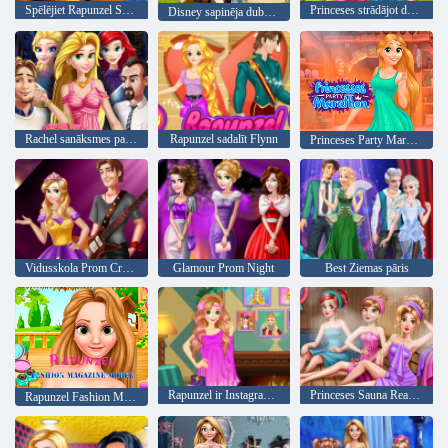
Spēlējiet Rapunzel Sweet Matching spēli
Princeses strādājot dārzā
Disney sapinēja dubultās nepatikšanas
Rachel sanāksmes par steigā
Rapunzel sadalīt Flynn
Princeses Party Marathon
Vidusskola Prom Crush
Glamour Prom Night
Best Ziemas pāris
Rapunzel ir Instagram Blog
Princeses Sauna Realife
Rapunzel Fashion Magazine modelis