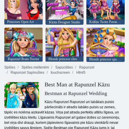
Princeses Open Art Gallery
Krāšņs Twins Pavasara nometne
Kleita Designer Studio
Rapunzel Brain Doctor
Blonde princese slimnīca atgūšana
Blonde princese spa diena
Spēles
Spēles meitenēm
Sapucēties
Rapunzel
Rapunzel Sapinušies
touchscreen
Html5
Best Man at Rapunzel Kāzu
Bestman at Rapunzel Wedding
Kāzu Rapunzel Rapunzel un labākais puisis
pārliecināts ir atradis labāko puisis uz zemes,
tāpēc es nolēma aizkavēt kāzas. Viņa pat atrada perfektu attēlu līgava, un
izvēlēties kāzu kleitu. Līgavainis Rapunzel arī gatavi doties uz ceremoniju,
bet viņa divi draugi, kuriem jāpievieno līgavainis pie kāzu vienkārši nevar
izvēlēties savus tērpiem. Spēle Bestman pie Rapunzel Kāzu jums ir, lai