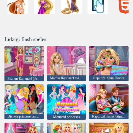
Līdzīgi flash spēles
Mâmiò Rapunzel mājas dekorēšanai
Rapunzel Skin Doctor
Elsa un Rapunzel ģērbtuve
Disneja princese tandēma
Rapunzel Twins Ģimenes diena
Mermaid princeses