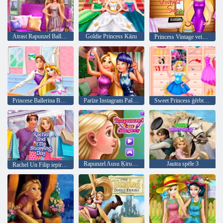
Atrast Rapunzel Ball apģērbs
Goldie Princess Kāzu
Princess Vintage veikals
Princese Ballerina Bullet Rush
Parīze Instagram Pašbildes
Sweet Princess ģērbtuve
Rapunzel Ausu Ķirurģija
Jautra spēle 3
Rachel Un Filip iepirkšanās diena