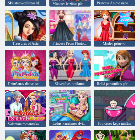
Skaistumkopšanas klīnika ASMR
Princess Anime uzposties
Monster frizūras pārvērtības
Treasures of Asia
Princese Prom Photoshoot
Modes princese
Dzimšanas dienas sejas krāsošana
Slavenības notikums
Reālā personības pārbaude
Ledus karalienes dvīņu dzimšana
Princeses ķepa mašīna
Valentīna romantiskās vakariņas