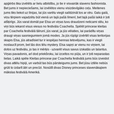
apģērbs tika izvēlēts ar lielu atbildību, jo tie ir visvairāk slavens fashionista.
Bet jums ir nepieciešams, lai izvēlētos vienu visizdevīgāko ceļu. Meitenes
jums tiks liekot uz līnijas, lai jūs varētu viegli salīdzināt tos ar otru. Galu galā,
viņu tērpiem vajadzētu būt vienā un tajā pašā līmenī, bet tajā pašā laikā ir ļoti
atšķirīgs. Jūs varat domāt par Elsa un viņas tuvu draudzeni neticami stilu, ko
viņi būs iekarot visus viesus no festivāla Coachella. Spēlēt princese kleitas
par Coachella festivālā tālrunī, jūs varat, ja jūs vēlaties, lai parādītu viņas
draugi viņas sasniegumiem jomā modes. Ja jūs rūpīgi izvērtēt visas teritorijas
skapis Elsa, jūs atradīsiet tur ir iespējas hennas tetovējumu, kas ir viegli
noslaucīt prom, bet tās dos tēlu mystery. Elsa sapņi ar vienu no viņiem, lai
dotos uz festivālu, jo tas ir mērķis - uzvarēt visus savus izskatās un talantus.
Viņas pavadonis, arī dod priekšroku, lai izceltos no pūļa, un ir ļoti neparastas
lietas. Laikā spēle Kleitas princese par Coachella festivālā jums būs izveidot
divas attēlu hipiji, un varbūt tas būs pārsteigums jums. Bet jūsu iztēle nebūs
grūti to izdarīt ātri un precīzi. Nosūtīt divas Disney princeses slavenākajiem
mākslas festivālā Amerikā.