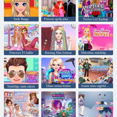
Sirds Bangs
Princese aprīļa joku Hair Salon
Perfect Girl Radītājs
Princeses PJ ballīte
Burning Man frizūras
Mīlestības meklētāja profils
Elīzas neona frizūra
Anime zēnu saģērbšanās spēle
Smieklīgs matu salons