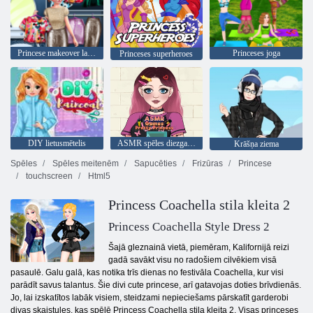
Princese makeover laiks
Princeses joga
Princeses superheroes
DIY lietusmētelis
ASMR spēles diezgan princese
Krāšņa ziema
Spēles
Spēles meitenēm
Sapucēties
Frizūras
Princese
touchscreen
Html5
Princess Coachella stila kleita 2
Princess Coachella Style Dress 2
Šajā gleznainā vietā, piemēram, Kalifornijā reizi
gadā savākt visu no radošiem cilvēkiem visā
pasaulē. Galu galā, kas notika trīs dienas no festivāla Coachella, kur visi
parādīt savus talantus. Šie divi cute princese, arī gatavojas doties brīvdienās.
Jo, lai izskatītos labāk visiem, steidzami nepieciešams pārskatīt garderobi
divas skaistules, kas spēlē Princess Coachella stila kleita 2. Visas princeses