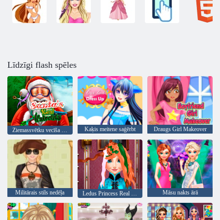
Līdzīgi flash spēles
Kaķis meitene saģērbt
Draugs Girl Makeover
Ziemassvētku vecīša Real frizūras
Militārais stils nedēļa
Māsu nakts ārā
Ledus Princess Real frizūras