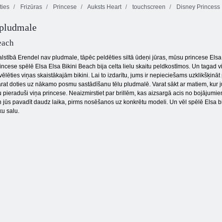
ies
Frizūras
Princese
Auksts Heart
touchscreen
Disney Princess
4GameGround
 pludmale
Superzvaigzne -
mazās sirēnas
dzīvnieku salons
Matu salons
krāsošana
each
lstībā Erendel nav pludmale, tāpēc peldēties siltā ūdeņi jūras, mūsu princese Elsa de
incese spēlē Elsa Elsa Bikini Beach bija celta lielu skaitu peldkostīmos. Un tagad vi
ēties viņas skaistākajām bikini. Lai to izdarītu, jums ir nepieciešams uzklikšķināt 
varat doties uz nākamo posmu sastādīšanu tēlu pludmalē. Varat sākt ar matiem, kur j
 pieraduši viņa princese. Neaizmirstiet par brillēm, kas aizsargā acis no bojājum
a, un jūs pavadīt daudz laika, pirms nosēšanos uz konkrētu modeli. Un vēl spēlē Elsa 
ku salu.