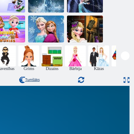
Spēlējiet Frozen
Spēlējiet Elsa
ldēta atmiņas
Sweet Matching
Sweet Matching
kartes spēle
spēli
spēli
Princešu
āsas gatavo
Elzas un Annas
Helovīna
cepumus
nelietis stils
kostīmi
avenības
Grims
Dizains
Bārbija
Kāzas
Puzzle
Tumšāks