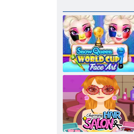
Sniega karalienes Pasaules kausa sejas
māksla