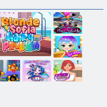
Jauks dzīvnieku
frizētava
Skaistu meiteņu
virtuālā aprūpe
Matu leļļu
Matu meistars
MakeOver
ģērbšanās
Grima
salons
Problēma ar blondu Sofiju
pasaule
mākslinieks