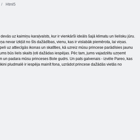
Html5
vās uz kaimiņu karaļvalsts, kur ir vienkārši ideāls šajā klimatu un lielisku jūru.
ņa nevar izkļūt no šīs dažādības, vienu, kas ir vislabāk piemērota, lai viņas.
peli uz attiecīgās ikonas un skatīties, kā uzreiz mūsu princese parādīsies jaunu
ums būs liels skaits ļoti dažādas iespējas. Pēc tam, jums vajadzētu uzņemt
iem un padara mūsu princeses Bole gudrs. Un pats galvenais - izvēle Pareo, kas
bikini pludmalē ir iespēja mainīt fona, uzrādot princese dažādās vietās no