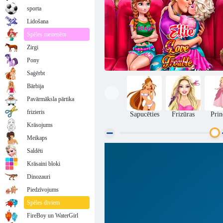
sporta
Lidošana
Spēles meitenēm
Zirgi
Pony
Saģērbt
Bārbija
Pavārmāksla pārtika
frizieris
Sapucēties
Frizūras
Prin
Krāsojums
Meikaps
Saldēti
Ellie Mīlestība Trouble
Krāsaini bloki
Dinozauri
Piedzīvojums
Spēles diviem
FireBoy un WaterGirl