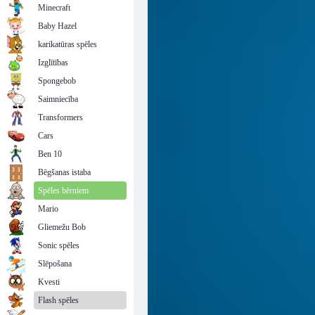
Minecraft
Baby Hazel
karikatūras spēles
Izglītības
Spongebob
Saimniecība
Transformers
Cars
Ben 10
Bēgšanas istaba
Spēles bērniem
Mario
Gliemežu Bob
Sonic spēles
Slēpošana
Kvesti
Flash spēles