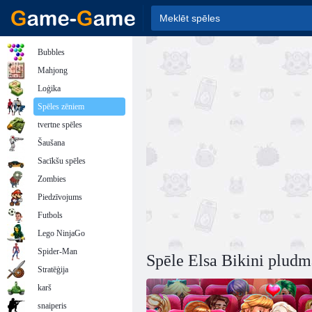
Bubbles
Mahjong
Loģika
Spēles zēniem
tvertne spēles
Šaušana
Sacīkšu spēles
Zombies
Piedzīvojums
Futbols
Lego NinjaGo
Spider-Man
Spēle Elsa Bikini pludm
Stratēģija
karš
snaiperis