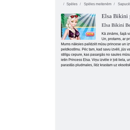
Spēles
Spēles meitenēm
Sapucēt
Elsa Bikini
Elsa Bikini B
Kā zināms, šajā va
Un, protams, ar pr
Mums nāksies palīdzēt mūsu princese un izvēl
Burvīgs frizētava
peldkostīmu. Pēc tam, kad savu izvēli, jūs 
stilīgu cepure, kas pasargās no saules mūsu
ietin Princess Elsa. Viņu izvēle ir ļoti liel
parastās pludmales, līdz krastam uz eksotis