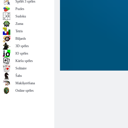
Spēlēt 3 spēles
Puzles
Sudoku
Zuma
Tetris
Biljards
3D spēles
IO spēles
Kāršu spēles
Solitaire
Šahs
Makšķerēšana
Online spēles