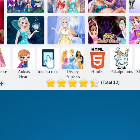
Grūtnieces Ice
Princeses 3
Anna un Elsa
Queen Bath
Sa
Pavasara svētki
makeover
Care
Saldēta Elza
Saldētā princese
Māsas
M
Dressup
2
baletdejotājas
cese
Auksts
touchscreen
Disney
Html5
Pakalpojums
Sl
Heart
Princess
(Total 10)