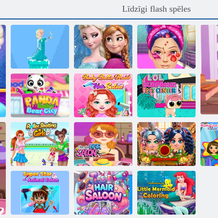
Līdzīgi flash spēles
Disneja saldētais
Ledus karalienes
Saldēts lēciens
Olafs
doktore
LOL
Baby Bella
pārsteiguma
Panda Baby
Braid matu
mājdzīvnieku
Bear City
salons
centrs
Riekstkodis
Skrituļslidošanas
Burvīgs
Jaungada
meitenes
frizētava
piedzīvojumi