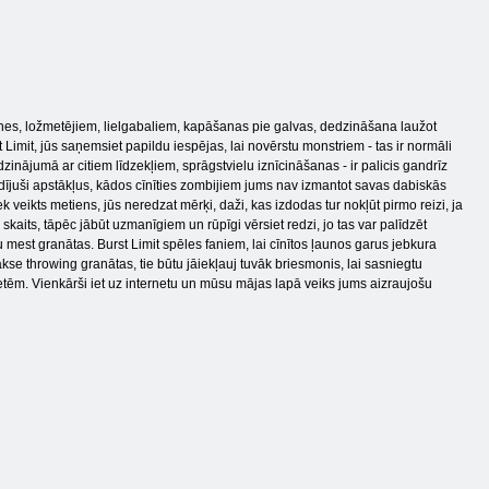
tenes, ložmetējiem, lielgabaliem, kapāšanas pie galvas, dedzināšana laužot
Limit, jūs saņemsiet papildu iespējas, lai novērstu monstriem - tas ir normāli
īdzinājumā ar citiem līdzekļiem, sprāgstvielu iznīcināšanas - ir palicis gandrīz
adījuši apstākļus, kādos cīnīties zombijiem jums nav izmantot savas dabiskās
 veikts metiens, jūs neredzat mērķi, daži, kas izdodas tur nokļūt pirmo reizi, ja
skaits, tāpēc jābūt uzmanīgiem un rūpīgi vērsiet redzi, jo tas var palīdzēt
u mest granātas. Burst Limit spēles faniem, lai cīnītos ļaunos garus jebkura
akse throwing granātas, tie būtu jāiekļauj tuvāk briesmonis, lai sasniegtu
ēm. Vienkārši iet uz internetu un mūsu mājas lapā veiks jums aizraujošu