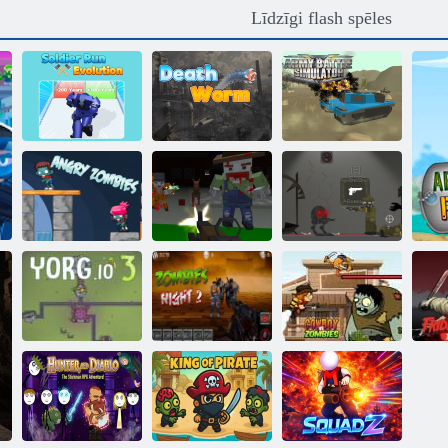
Līdzīgi flash spēles
Karavīru
skrējiena
Armijas kaujas
evolūcija
Nāves tārps
simulators
Dusmīgs
Pixel Gun
Eggbot vs
Zombies
Apocalypse 6
zombiji
Kovbojs vs
Pi
Yorg. io 3
Zombiju nakts 2
zombiji