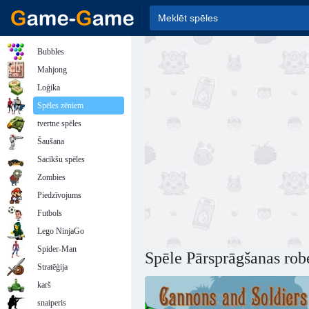
Bubbles
Mahjong
Loģika
Spēles zēniem
tvertne spēles
Šaušana
Sacīkšu spēles
Zombies
Piedzīvojums
Futbols
Lego NinjaGo
Spider-Man
Spēle Pārsprāgšanas rob
Stratēģija
karš
snaiperis