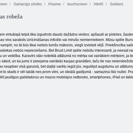
niem
Garlaicīgs cilvēks
Prasme
touchscreen
Html5
Soldiers
as robeža
Hanters un
Diablo
Pirātu karalis
SquadZ
iem virtuālajā telpā tika izgudrots daudz dažādos veidos: apšaudi ar pistoles, šau
av viss saraksts iznīcināšanas inficēto vai mirušo nemierniekiem. Mūsu spēle Burst 
ampīri, no tā būs tikai neliels tumšs mākonis, viegli izvietoti vējš. Priekšrocība sal
paliekas nebūs nepieciešams. Bet Brust Limit spēle nebūtu interesanti, ja neesat r
un veiklība. Karavīrs stāv noteiktā attālumā no mērķa vai vairākiem mērķiem, ja tiek
s sākot, un ka jums ir pieejama vairākās kaujas granātām, taču tie nav neierobežots 
 tas neaptver visā garumā, bet daļēji varētu iegūt jūs, regulējot augstumu un attālum
t to skaits ir vēl labāk nes prom vilni, un ideālā gadījumā - samazina līdz nullei. Pr
ēt jaudīgus galddatorus un mazos mobilajos netbooks, smartphones, iPad un tablet