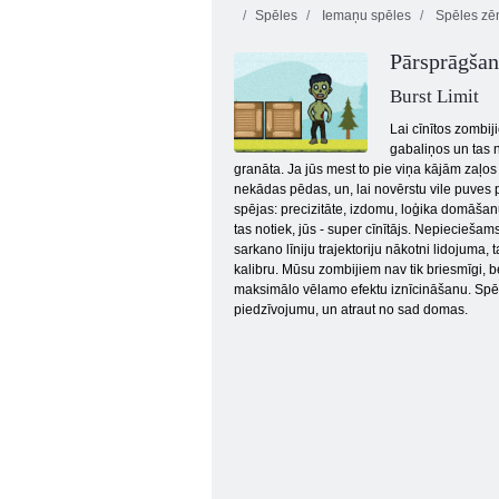
Spēles
Iemaņu spēles
Spēles zē
Pārsprāgšan
Burst Limit
Lai cīnītos zombij
gabaliņos un tas n
granāta. Ja jūs mest to pie viņa kājām zaļos v
Zombiju šāvējs 3d
nekādas pēdas, un, lai novērstu vile puves 
spējas: precizitāte, izdomu, loģika domāšanu 
tas notiek, jūs - super cīnītājs. Nepieciešam
sarkano līniju trajektoriju nākotni lidojuma,
kalibru. Mūsu zombijiem nav tik briesmīgi, be
maksimālo vēlamo efektu iznīcināšanu. Spēl
piedzīvojumu, un atraut no sad domas.