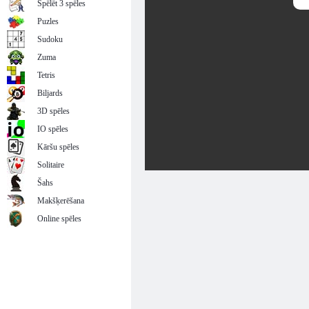
Spēlēt 3 spēles
Puzles
Sudoku
Zuma
Tetris
Biljards
3D spēles
IO spēles
Kāršu spēles
Solitaire
Šahs
Makšķerēšana
Online spēles