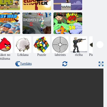
rmijas bloku
komanda
Tuksneša šāvēja
Karavīru tilts
Pēdējā kara
izdzīvošana
Monkey Go
tiešsaistē
Raidfield II
Happy Stage 38
ākot no
Lēkšana
Puzzle
labirints
rīcība
Piedzīvojumi
ttāluma
Tumšāks