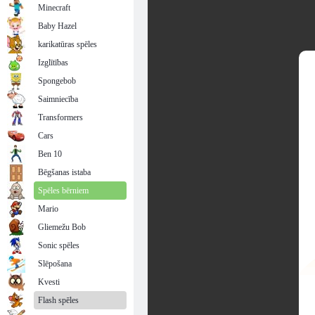
Minecraft
Baby Hazel
karikatūras spēles
Izglītības
Spongebob
Saimniecība
Transformers
Cars
Ben 10
Bēgšanas istaba
Spēles bērniem
Mario
Gliemežu Bob
Sonic spēles
Slēpošana
Kvesti
Flash spēles