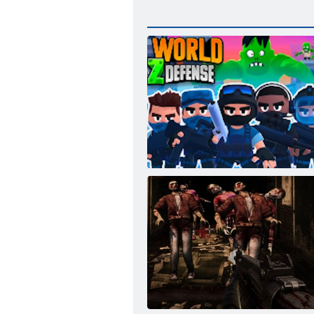
Pasaules Z aizsardzība