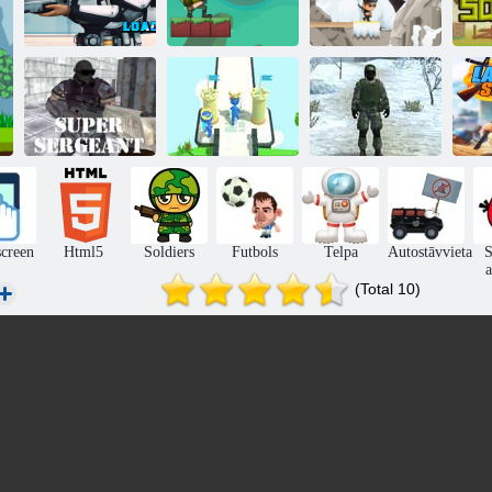
Mad kaujas
A
jūrnieki
Karaļa karavīri
Nūju karavīrs
Tēvzemes
Virsseržants
Karavīru duelis
karavīrs: FPS
screen
Html5
Soldiers
Futbols
Telpa
Autostāvvieta
S
a
(Total 10)