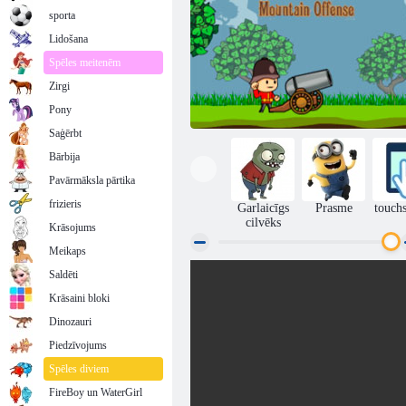
sporta
Lidošana
Spēles meitenēm
Zirgi
Pony
Saģērbt
Bārbija
Pavārmāksla pārtika
frizieris
Garlaicīgs
Prasme
touch
cilvēks
Krāsojums
Meikaps
Saldēti
Karavīri un lielgabalu: Mountain Attack
Krāsaini bloki
Dinozauri
Piedzīvojums
Spēles diviem
FireBoy un WaterGirl