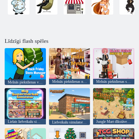
Līdzīgi flash spēles
Melnās piektdienas noslēpumu izpārdošana
Melnās piektdienas saģērbtu pašbilde
Melnās piektdienas veikala vadītājs
Lielais lielveikalu simulators
Jungle Mart dīkstāves spēle
Lielveikalu simulators: tuksnesis