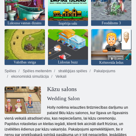
Luksusa vannas dizains
Feodālisms 3
Impērija salu
Valstības steiga
Lidostas buzz
Krēmveida ledus
Spēles
Spēles meitenēm
stratēģijas spēles
Pakalpojums
ekonomiskā simulācija
Veikali
Kāzu salons
Wedding Salon
Holly nolēma ielauzties tirdzniecības darījumu un
palaist tīklu kāzu salonos, kur līgava un līgavainis
vienā veikalā atradīsiet visu, kas nepieciešams, lai kāzu ceremoniju.
Papildus rotaslietas un kleitas iegādi, klienti tiek aicināti darīt frizūras, un
izvēlēties ēdienus par kāzu vakariņās. Pakalpojumi apmeklētājiem, tie ir
nervu par priekšvakarā svinīgā pasākuma un ir ļoti nepacietīgs. Iegādāties