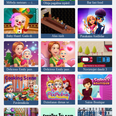
Mēbeļu meistars — izveidojiet savu mēbeļu veikalu
Bar fast food
Obija pagalma izpārdošana
Baby Hazel: Gada diena skolā
Alus rush
Pasakains Andželas modes drudzis
Delicious Emily jauns sākums Christmas Edition
Delicious Emily jauns sākums Valentīna Edition
Novietojiet daudz 3
Dzimšanas dienas sejas krāsošana
Sairas Boutique
Pavārmāksla