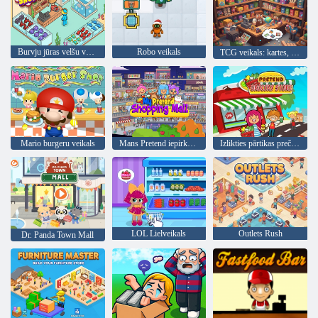
Burvju jūras velšu veikals
Robo veikals
TCG veikals: kartes, rotaļlietas un komiksi
Mario burgeru veikals
Mans Pretend iepirkšanās centrs
Izlikties pārtikas preču veikals
LOL Lielveikals
Outlets Rush
Dr. Panda Town Mall