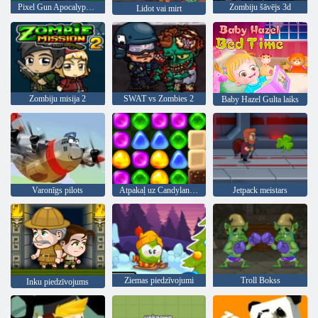
Pixel Gun Apocalypse 6
Zombiju šāvējs 3d
Lidot vai mirt
Zombiju misija 2
SWAT vs Zombies 2
Baby Hazel Gulta laiks
Varonīgs pilots
Atpakaļ uz Candyland 4: Lollipop Garden
Jetpack meistars
Ziemas piedzīvojumi
Troll Bokss
Inku piedzīvojums