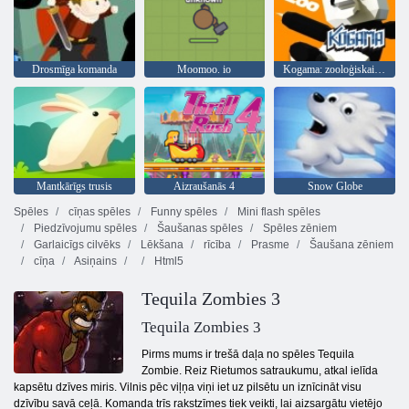
Drosmīga komanda
Moomoo. io
Kogama: zooloģiskais dārzs
Mantkārīgs trusis
Aizraušanās 4
Snow Globe
Spēles
cīņas spēles
Funny spēles
Mini flash spēles
Piedzīvojumu spēles
Šaušanas spēles
Spēles zēniem
Garlaicīgs cilvēks
Lēkšana
rīcība
Prasme
Šaušana zēniem
cīņa
Asiņains
Html5
Tequila Zombies 3
Tequila Zombies 3
Pirms mums ir trešā daļa no spēles Tequila
Zombie. Reiz Rietumos satraukumu, atkal ielīda
kapsētu dzīves miris. Vilnis pēc viļņa viņi iet uz pilsētu un iznīcināt visu
dzīvību savā ceļā. Komanda trīs rakstzīmes tiek veikti, lai aizsargātu vietējo