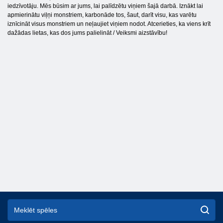
iedzīvotāju. Mēs būsim ar jums, lai palīdzētu viņiem šajā darbā. Iznākt lai
apmierinātu viļņi monstriem, karbonāde tos, šaut, darīt visu, kas varētu
iznīcināt visus monstriem un neļaujiet viņiem nodot. Atcerieties, ka viens krīt
dažādas lietas, kas dos jums palielināt / Veiksmi aizstāvību!