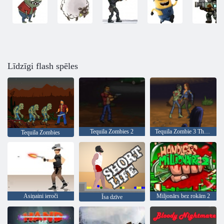
Līdzīgi flash spēles
Tequila Zombies 2
Tequila Zombie 3 Thing mirt par
Tequila Zombies
Asiņaini ieroči
Miljonārs bez rokām 2
Īsa dzīve