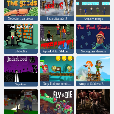
Nododiet man preces
Pabarojiet mūs 5
Asiņains murgs
Bibliotēka
Apmeklētājs: Slaktiņš Camp Happy
Nobeiguma klauzula
Ninja Kid pret zombijiem
Army of Soldiers: Resistance
Nepatiess