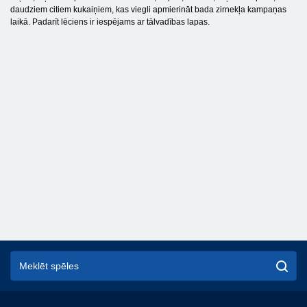
daudziem citiem kukaiņiem, kas viegli apmierināt bada zirnekļa kampaņas
laikā. Padarīt lēciens ir iespējams ar tālvadības lapas.