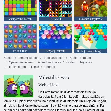
Vienpadsmit Eleven
Nolādēts dārgums 2
Krāsu bloki
Fruta Crush
Bezgalīgi burbuļi
Burbuļu šāvējs bezgalīgs
Spēles
Iemaņu spēles
Loģikas spēles
Spēles bērniem
Spēles meitenēm
Atjautības spēles
Gudrs
Izglītības
touchscreen
Html5
android
Mīlestības web
Web of love
On Earth romantiķi diviem maziem zirnekļa
darbojas tajā pašā iemīts ceļš, nejauši satikās un
iemīlējās. Spider lover uzaicināja viņu uz savu interneta un skrēja on. Tagad,
zirneklis ir kaut kā nokļūt uz savu mīļoto, kā viņš to dara vēl nav zināms. Pa
ceļam, viņš nāks pāri dažādiem mušas, tārpus, mārītes, zaļā Caterpillar, un