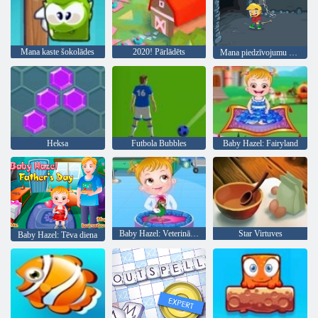
Mana kaste šokolādes
2020! Pārlādēts
Mana piedzīvojumu grāmata 2
Heksa
Futbola Bubbles
Baby Hazel: Fairyland
Baby Hazel: Veterinārārsts
Star Virtuves
Baby Hazel: Tēva diena