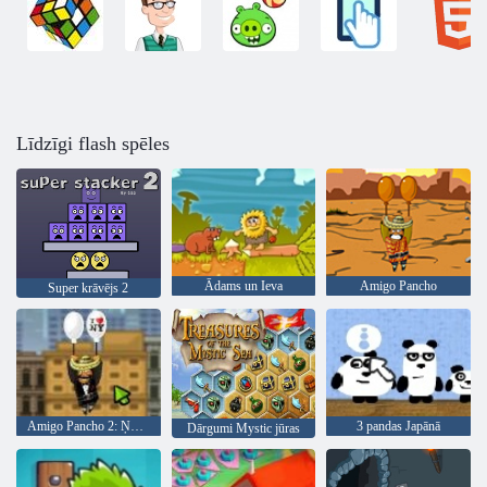
Līdzīgi flash spēles
Ādams un Ieva
Amigo Pancho
Super krāvējs 2
Amigo Pancho 2: Ņujorkas ballīte
3 pandas Japānā
Dārgumi Mystic jūras