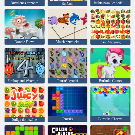
Brīvdienas ar zivīm
Jauktā pasaule: nedēļas nogale
Buršana
Doodle Dievs
Match dzīvnieks
Kris Mahjong
Fireboy and Watergirl 4: Kristāla templis
Tauriņš kyodai
Burbulis Gemes
Tentriks
Burbulis Charms
Sulīga domuzīme