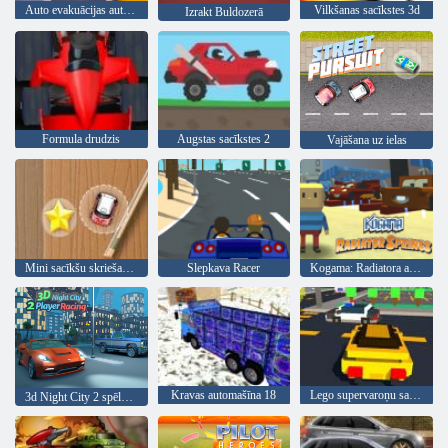
Auto evakuācijas autostāvvieta
Vilkšanas sacīkstes 3d
Izrakt Buldozerā
Formula drudzis
Augstas sacīkstes 2
Vajāšana uz ielas
Mini sacīkšu skriešanās
Slepkava Racer
Kogama: Radiatora avoti
Kravas automašīna 18
Lego supervaroņu sacīkstes
3d Night City 2 spēlētāju sacīkstes