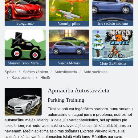
Spiegu auto
Ielu sacīkšu niknums
Varonīgs pilots
Monster Truck Meža Piegāde
Varens Motors
Moto X3M ziema
Spēles
Spēles zēniem
Autostāvvieta
Auto sacīkstes
Race zēniem
Html5
Apmācība Autostāvvieta
Parking Training
Tikai salonā var iegādāties pavisam jaunu sarkanu
automašīnu un tagad jums ir problēma, nodrošinot
automašīnu mājās. Mierīgi uz ceļa, jūs varat pārvietoties, bet apstāties pie
luksoforiem, vai nodot automašīnu stāvvietā jūs nezināt, kā palīdzēt jums un
nevienam. Mēģiniet iet mājās pirms došanās Express Parking kursus, lai
uzzinātu, kā, lai vadītu automašīnu īstajā vietā jums. Rūpēties par savu