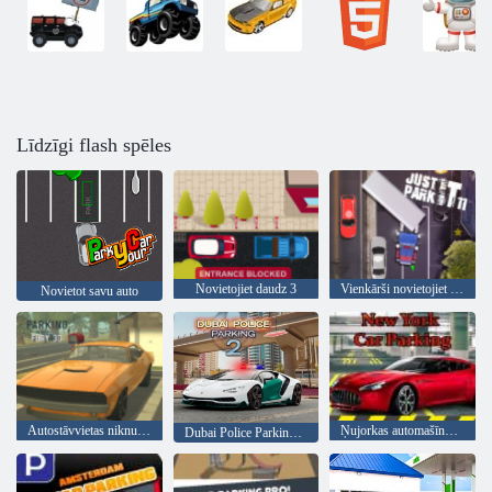
Līdzīgi flash spēles
Novietojiet daudz 3
Vienkārši novietojiet to 11
Novietot savu auto
Autostāvvietas niknums 3d
Ņujorkas automašīnu stāvvieta
Dubai Police Parking 2.