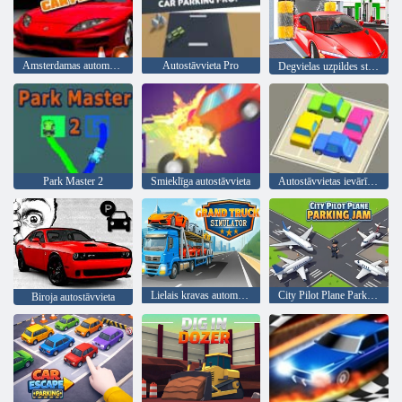
Amsterdamas automašīnu stāvvieta
Autostāvvieta Pro
Degvielas uzpildes stacija: Autostāvvieta
Park Master 2
Smieklīga autostāvvieta
Autostāvvietas ievārījums tiešsaistē
Lielais kravas automašīnu simulators
City Pilot Plane Parking Jam
Biroja autostāvvieta