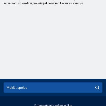
sabiedroto un veiklību, Pielūkojiet nevis radīt avārijas situāciju.
© game-game - spēles online