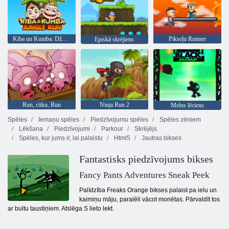
Kiba un Kumba: Džungļu skriešanās
Pikseļu Runner
Episkā skrējiens
Run, cūku, Run
Ninja Run 2
Melns lēciens
Spēles
Iemaņu spēles
Piedzīvojumu spēles
Spēles zēniem
Lēkšana
Piedzīvojumi
Parkour
Skrējējs
Spēles, kur jums ir, lai palaistu
Html5
Jautras bikses
Fantastisks piedzīvojums bikses
Fancy Pants Adventures Sneak Peek
Palīdzība Freaks Orange bikses palaist pa ielu un
kaimiņu māju, paralēli vācot monētas. Pārvaldīt tos
ar bultu taustiņiem. Atslēga S lieto lekt.