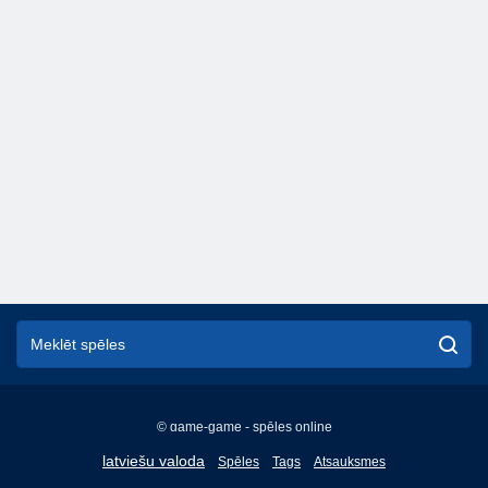
© game-game - spēles online
English
latviešu valoda
Spēles
Tags
Atsauksmes