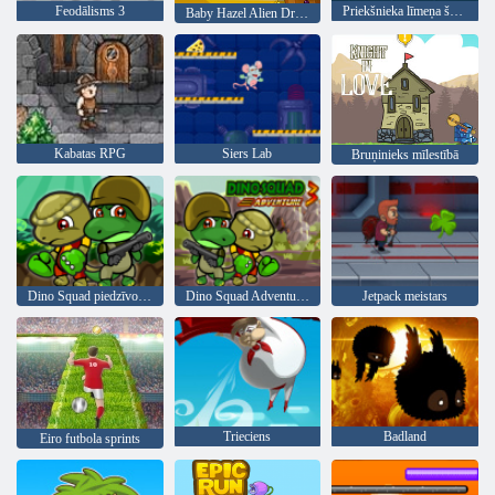
Feodālisms 3
Priekšnieka līmeņa šāviens
Baby Hazel Alien Draugs
Kabatas RPG
Siers Lab
Bruņinieks mīlestībā
Dino Squad piedzīvojums
Dino Squad Adventure 3
Jetpack meistars
Trieciens
Badland
Eiro futbola sprints