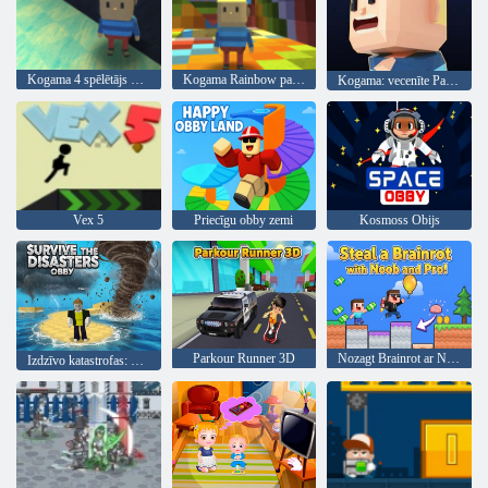
Kogama 4 spēlētājs parkour
Kogama Rainbow parks
Kogama: vecenīte Parkour
Vex 5
Priecīgu obby zemi
Kosmoss Obijs
Parkour Runner 3D
Nozagt Brainrot ar Noob un Pro!
Izdzīvo katastrofas: Obijs