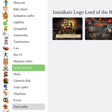
Minecraft
Baby Hazel
Jaunākais Lego Lord of the Ri
karikatūras spēles
Izglītības
Spongebob
Saimniecība
Transformers
Cars
Ben 10
Hobits: Goblins
Lego Gredzena
ķēniņa zāles
kungs
Bēgšanas istaba
Spēles bērniem
Mario
Gliemežu Bob
Sonic spēles
Slēpošana
Kvesti
Flash spēles