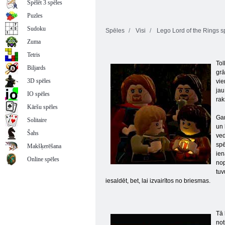
Spēlēt 3 spēles
Puzles
Sudoku
Spēles
Visi
Lego Lord of the Rings sp
Zuma
Tetris
Tol
Biljards
grā
3D spēles
vie
jau
IO spēles
rak
Kāršu spēles
Gam
Solitaire
un 
Šahs
ved
spē
Makšķerēšana
ien
Online spēles
nop
tuv
iesaldēt, bet, lai izvairītos no briesmas.
Tā 
not