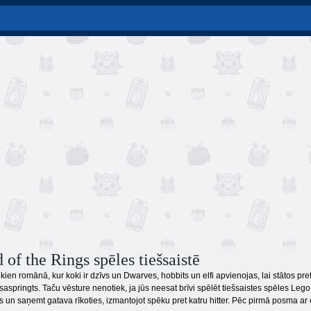
of the Rings spēles tiešsaistē
kien romānā, kur koki ir dzīvs un Dwarves, hobbits un elfi apvienojas, lai stātos pre
saspringts. Taču vēsture nenotiek, ja jūs neesat brīvi spēlēt tiešsaistes spēles Leg
es un saņemt gatava rīkoties, izmantojot spēku pret katru hitter. Pēc pirmā posma ar