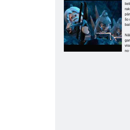
lie
rak
pār
šo 
bai
Nāk
gar
vis
no 