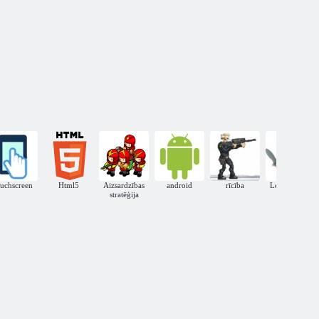
ouchscreen
Html5
Aizsardzības
android
rīcība
Lego Hobbit
stratēģija