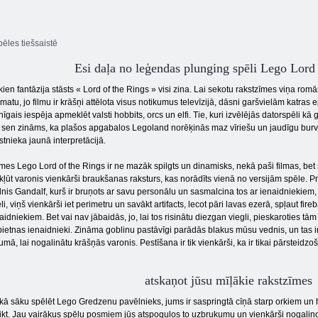
ēles tiešsaistē
Esi daļa no leģendas plunging spēli Lego Lord
kien fantāzija stāsts « Lord of the Rings » visi zina. Lai sekotu rakstzīmes viņa romā
matu, jo filmu ir krāšņi attēlota visus notikumus televīzijā, dāsni garšvielām katras 
nīgais iespēja apmeklēt valsti hobbits, orcs un elfi. Tie, kuri izvēlējās datorspēli 
 sen zināms, ka plašos apgabalos Legoland norēķinās maz vīriešu un jaudīgu burvji
stnieka jaunā interpretācijā.
es Lego Lord of the Rings ir ne mazāk spilgts un dinamisks, nekā paši filmas, bet s
kļūt varonis vienkārši braukšanas raksturs, kas norādīts vienā no versijām spēle. Pr
nis Gandalf, kurš ir bruņots ar savu personālu un sasmalcina tos ar ienaidniekie
li, viņš vienkārši iet perimetru un savākt artifacts, lecot pāri lavas ezerā, spļaut fireb
aidniekiem. Bet vai nav jābaidās, jo, lai tos risinātu diezgan viegli, pieskaroties t
ietnas ienaidnieki. Zināma goblinu pastāvīgi parādās blakus mūsu vednis, un tas ir
umā, lai nogalinātu krāšņās varonis. Pestīšana ir tik vienkārši, ka ir tikai pārsteidzoš
atskaņot jūsu mīļākie rakstzīmes
kā sāku spēlēt Lego Gredzenu pavēlnieks, jums ir saspringtā cīņā starp orkiem un ho
ikt. Jau vairākus spēļu posmiem jūs atspoguļos to uzbrukumu un vienkārši nogalinot