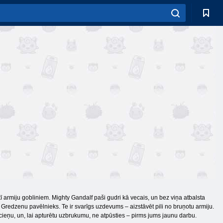
tī armiju gobliniem. Mighty Gandalf paši gudri kā vecais, un bez viņa atbalsta
o Gredzenu pavēlnieks. Te ir svarīgs uzdevums – aizstāvēt pili no bruņotu armiju.
 cieņu, un, lai apturētu uzbrukumu, ne atpūsties – pirms jums jaunu darbu.