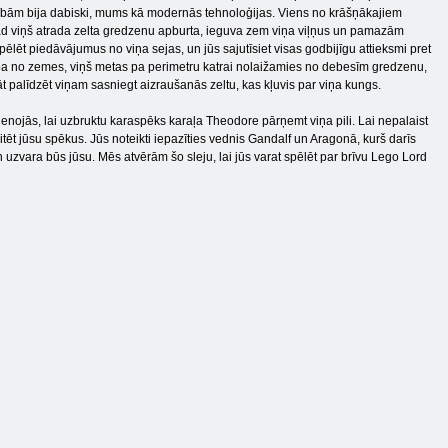
stībām bija dabiski, mums kā modernās tehnoloģijas. Viens no krāšņākajiem
, kad viņš atrada zelta gredzenu apburta, ieguva zem viņa viļņus un pamazām
lēt piedāvājumus no viņa sejas, un jūs sajutīsiet visas godbijīgu attieksmi pret
pa no zemes, viņš metas pa perimetru katrai nolaižamies no debesīm gredzenu,
āt palīdzēt viņam sasniegt aizraušanās zeltu, kas kļuvis par viņa kungs.
enojās, lai uzbruktu karaspēks karaļa Theodore pārņemt viņa pili. Lai nepalaist
tēt jūsu spēkus. Jūs noteikti iepazīties vednis Gandalf un Aragonā, kurš darīs
n uzvara būs jūsu. Mēs atvērām šo sleju, lai jūs varat spēlēt par brīvu Lego Lord