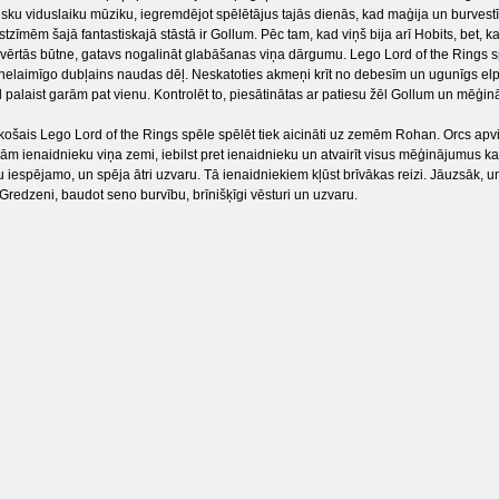
lisku viduslaiku mūziku, iegremdējot spēlētājus tajās dienās, kad maģija un burve
stzīmēm šajā fantastiskajā stāstā ir Gollum. Pēc tam, kad viņš bija arī Hobits, bet
vērtās būtne, gatavs nogalināt glabāšanas viņa dārgumu. Lego Lord of the Rings spē
nelaimīgo dubļains naudas dēļ. Neskatoties akmeņi krīt no debesīm un ugunīgs el
l palaist garām pat vienu. Kontrolēt to, piesātinātas ar patiesu žēl Gollum un mēģin
ošais Lego Lord of the Rings spēle spēlēt tiek aicināti uz zemēm Rohan. Orcs apvi
ām ienaidnieku viņa zemi, iebilst pret ienaidnieku un atvairīt visus mēģinājumus kai
u iespējamo, un spēja ātri uzvaru. Tā ienaidniekiem kļūst brīvākas reizi. Jāuzsāk, u
Gredzeni, baudot seno burvību, brīnišķīgi vēsturi un uzvaru.