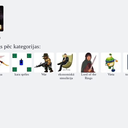
)
s pēc kategorijas:
ņa
kara spēles
War
ekonomiskā
Lord of the
Vieta
t
simulācija
Rings