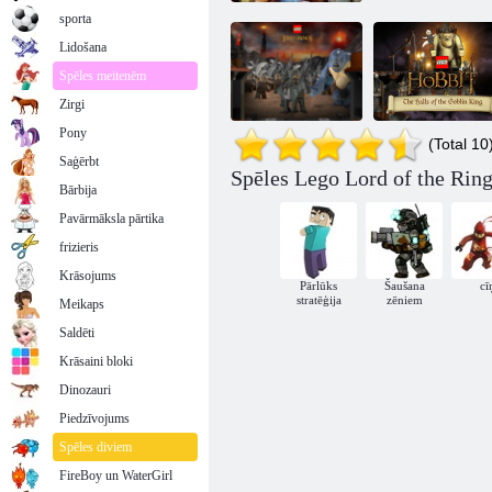
sporta
Lidošana
Spēles meitenēm
Zirgi
Pony
(Total 10
Saģērbt
Spēles Lego Lord of the Ring
Lego Gredzena
Hobits: Goblins
Bārbija
kungs
ķēniņa zāles
Pavārmāksla pārtika
frizieris
Krāsojums
Pārlūks
Šaušana
cī
stratēģija
zēniem
Meikaps
Saldēti
Krāsaini bloki
Dinozauri
Piedzīvojums
Spēles diviem
FireBoy un WaterGirl