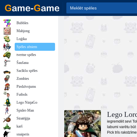
Bubbles
Mahjong
Loģika
Spēles zēniem
tvertne spēles
Šaušana
Sacīkšu spēles
Zombies
Piedzīvojums
Futbols
Lego NinjaGo
Spider-Man
Lego Lord 
Stratēģija
iegremdēt sevi Tol
karš
labumi varētu būt 
Pick trīs rakstzīm
snaiperis