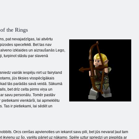
 of the Rings
ns, pat nevajadzīgas, lai atvērtu
epizodes specefekti. Bet tas nav
kā galveno izklaides un aizraušanās Lego,
, turpinot stāstu par slavenā
niedz vairāk iespēju nirt uz fairyland
otams, jūs tiksies visspēcīgākais
m, kad tās parādās savā veidā. Sākumā
alls, bet drīz celta pirms viņa un
ām ar savu personālu. Tomēr pastāv
 pietiekami vienkārši, lai apmeklētu
s. Tas ir pietiekami, lai sēdēt un
bbits. Orcs cenšas apvienoties un iekarot savu pili, bet jūs nevarat ļaut tam
 ikvienu uz šo, varētu pāriet uz nākamo. Spēle uztur spriedzi un piepilda ar