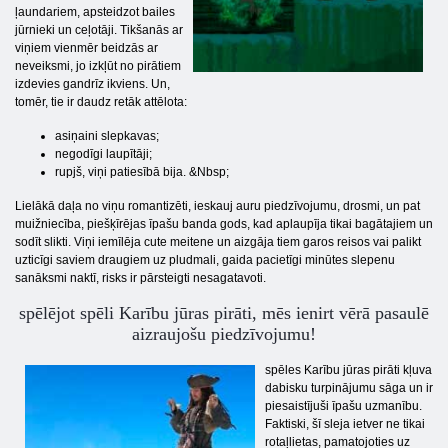
ļaundariem, apsteidzot bailes
jūrnieki un ceļotāji. Tikšanās ar
viņiem vienmēr beidzās ar
neveiksmi, jo izkļūt no pirātiem
izdevies gandrīz ikviens. Un,
tomēr, tie ir daudz retāk attēlota:
asiņaini slepkavas;
negodīgi laupītāji;
rupjš, viņi patiesībā bija. &Nbsp;
Lielākā daļa no viņu romantizēti, ieskauj auru piedzīvojumu, drosmi, un pat
muižniecība, piešķīrējas īpašu banda gods, kad aplaupīja tikai bagātajiem un
sodīt slikti. Viņi iemīlēja cute meitene un aizgāja tiem garos reisos vai palikt
uzticīgi saviem draugiem uz pludmali, gaida pacietīgi minūtes slepenu
sanāksmi naktī, risks ir pārsteigti nesagatavoti.
spēlējot spēli Karību jūras pirāti, mēs ienirt vērā pasaulē
aizraujošu piedzīvojumu!
spēles Karību jūras pirāti kļuva
dabisku turpinājumu sāga un ir
piesaistījuši īpašu uzmanību.
Faktiski, šī sleja ietver ne tikai
rotaļlietas, pamatojoties uz