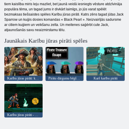
tiem kaislība miris leju mazliet, bet jaunā veidā iesniegts vēsture atdzīvināja
populāra tēma, un tagad jums ir divkārt laimīgs, jo jūs varat spēlēt
bezmaksas tiešsaistes spēles Karību jūras pirāti. Katrs zēns tagad jūtas Jack
Sparrow un kuģis dosies komandas « Black Pearl ». Neizvairījās sadursme
ar citiem kuģiem un veikšanu zelta. Un meitenes saģērbt cute Jack,
atjaunošanās savu neaizmirstamu tēlu.
Jaunākais Karību jūras pirāti spēles
Karību jūras pirāti: kara plūdmaiņas
Pirātu dārgumu bēgšana
Karš karību pirāti
Karību jūras pirāti - dziļumā holandietis