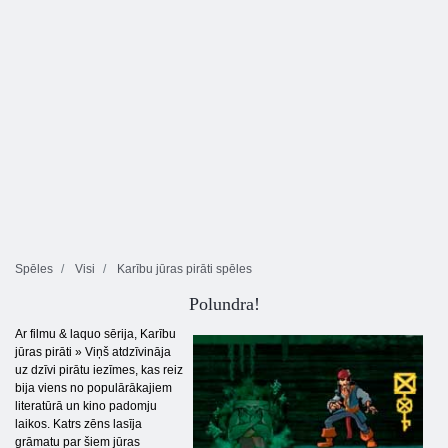
Spēles
Visi
Karību jūras pirāti spēles
Polundra!
Ar filmu & laquo sērija, Karību
jūras pirāti » Viņš atdzīvināja
uz dzīvi pirātu iezīmes, kas reiz
bija viens no populārākajiem
literatūrā un kino padomju
laikos. Katrs zēns lasīja
grāmatu par šiem jūras