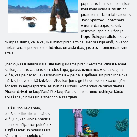
populārās filmas, un tiem, kas
kaut kādā veidā ir saistīti ar
pirātu tēmu. Tas ir labi atceras
Jack Sparrow – galvenais
varonis darbojas, kas tik
veiksmīgi spēlēja Džonijs
Deps. Šokējoši attēls ir kļuvis
tik atpazīstams, ka laikā, tikai minot pirāti atmiņā izlec tas bija viņš, jo vācot
mīklas, atrast priekšmetus, līdzības un atšķirības, jūs bieži apmierinātu viņu
attēlā.
, bet to, kas ir lielākā daļa īstie fani gaidāms pirāti? Protams, cīņas! Ņemot
saskaņā ar tās vadības kontroles kuģa, gatavs uzņemties visu uzkāpj uz
kuģa, kas peldēt ar. Tavs uzdevums ir – peļņa laupīšana, un pirāti ir ne tikai
mērķis, bet veids, kā izdzīvot. Viss, kas jums greifers dosies uz saturu jūsu
šoneris un nepiesprādzējies svinības uzvaru komandas vairākas dienas.
Pirates dzīvot no laupīšanā līdz laupīšanas – dzert rumu, uchinyat kāršu
atklāšana, cīnīties un aizbēgt no aizsargiem.
jūs šaut no lielgabala,
cenšoties line tirdzniecības
kuģi, un, kad virkne precīzu
hits nekustīgas tos peldēt uz
augšu tuvāk un nolaidās uz
sāniem, lai pabeigtu off