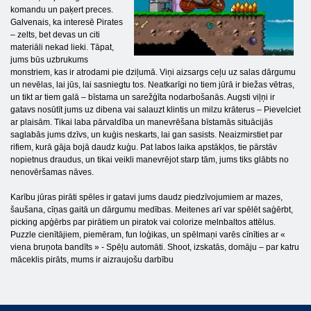
komandu un paķert preces.
Galvenais, ka interesē Pirates
– zelts, bet devas un citi
materiāli nekad lieki. Tāpat,
jums būs uzbrukums
monstriem, kas ir atrodami pie dziļumā. Viņi aizsargs ceļu uz salas dārgumu
un nevēlas, lai jūs, lai sasniegtu tos. Neatkarīgi no tiem jūrā ir biežas vētras,
un tikt ar tiem galā – bīstama un sarežģīta nodarbošanās. Augsti viļņi ir
gatavs nosūtīt jums uz dibena vai salauzt klintis un milzu krāterus – Pievelciet
ar plaisām. Tikai laba pārvaldība un manevrēšana bīstamās situācijās
saglabās jums dzīvs, un kuģis neskarts, lai gan sasists. Neaizmirstiet par
rifiem, kurā gāja bojā daudz kuģu. Pat labos laika apstākļos, tie pārstāv
nopietnus draudus, un tikai veikli manevrējot starp tām, jums tiks glābts no
nenovēršamas nāves.
Karību jūras pirāti spēles ir gatavi jums daudz piedzīvojumiem ar mazes,
šaušana, cīņas gaitā un dārgumu medības. Meitenes arī var spēlēt saģērbt,
picking apģērbs par pirātiem un piratok vai colorize melnbaltos attēlus.
Puzzle cienītājiem, piemēram, fun loģikas, un spēlmaņi varēs cīnīties ar «
viena bruņota bandīts » - Spēļu automāti. Shoot, izskatās, domāju – par katru
māceklis pirāts, mums ir aizraujošu darbību