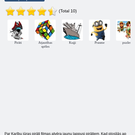
(Total 10)
Pirāti
Atjautības
Kuģi
Prasme
puzles
spēles
Par Karību jūras pirāti filmas atvēra jaunu lappusi pirātiem. Kad plosījās ap