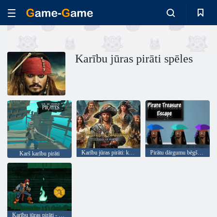
Karību jūras pirāti spēles
Karību jūras pirāti: kara plūdmaiņas
Pirātu dārgumu bēgšana
Karš karību pirāti
Karību jūras pirāti - dziļumā holandietis