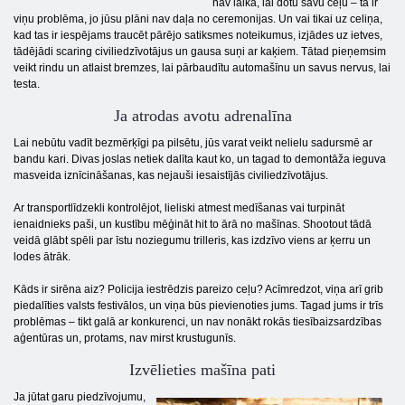
nav laika, lai dotu savu ceļu – tā ir
viņu problēma, jo jūsu plāni nav daļa no ceremonijas. Un vai tikai uz celiņa,
kad tas ir iespējams traucēt pārējo satiksmes noteikumus, izjādes uz ietves,
tādējādi scaring civiliedzīvotājus un gausa suņi ar kaķiem. Tātad pieņemsim
veikt rindu un atlaist bremzes, lai pārbaudītu automašīnu un savus nervus, lai
testa.
Ja atrodas avotu adrenalīna
Lai nebūtu vadīt bezmērķīgi pa pilsētu, jūs varat veikt nelielu sadursmē ar
bandu kari. Divas joslas netiek dalīta kaut ko, un tagad to demontāža ieguva
masveida iznīcināšanas, kas nejauši iesaistījās civiliedzīvotājus.
Ar transportlīdzekli kontrolējot, lieliski atmest medīšanas vai turpināt
ienaidnieks paši, un kustību mēģināt hit to ārā no mašīnas. Shootout tādā
veidā glābt spēli par īstu noziegumu trilleris, kas izdzīvo viens ar ķerru un
lodes ātrāk.
Kāds ir sirēna aiz? Policija iestrēdzis pareizo ceļu? Acīmredzot, viņa arī grib
piedalīties valsts festivālos, un viņa būs pievienoties jums. Tagad jums ir trīs
problēmas – tikt galā ar konkurenci, un nav nonākt rokās tiesībaizsardzības
aģentūras un, protams, nav mirst krustugunīs.
Izvēlieties mašīna pati
Ja jūtat garu piedzīvojumu,