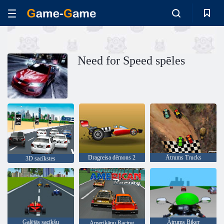
Need for Speed ​​spēles
Dragreisa dēmons 2
Ātrums Trucks
3D sacīkstes
Galējās sacīkšu
Ātrums Biker
Amerikāņu Racing