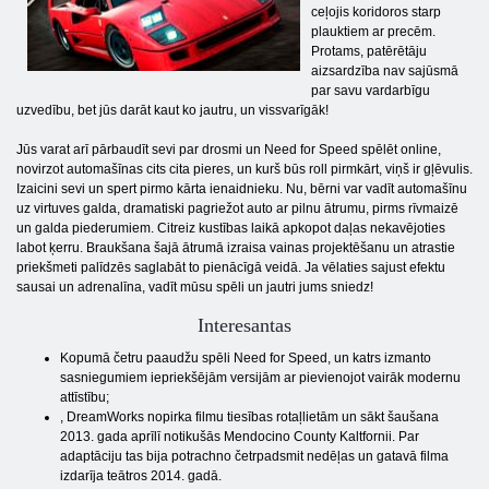
ceļojis koridoros starp
plauktiem ar precēm.
Protams, patērētāju
aizsardzība nav sajūsmā
par savu vardarbīgu
uzvedību, bet jūs darāt kaut ko jautru, un vissvarīgāk!
Jūs varat arī pārbaudīt sevi par drosmi un Need for Speed ​​spēlēt online,
novirzot automašīnas cits cita pieres, un kurš būs roll pirmkārt, viņš ir gļēvulis.
Izaicini sevi un spert pirmo kārta ienaidnieku. Nu, bērni var vadīt automašīnu
uz virtuves galda, dramatiski pagriežot auto ar pilnu ātrumu, pirms rīvmaizē
un galda piederumiem. Citreiz kustības laikā apkopot daļas nekavējoties
labot ķerru. Braukšana šajā ātrumā izraisa vainas projektēšanu un atrastie
priekšmeti palīdzēs saglabāt to pienācīgā veidā. Ja vēlaties sajust efektu
sausai un adrenalīna, vadīt mūsu spēli un jautri jums sniedz!
Interesantas
Kopumā četru paaudžu spēli Need for Speed, un katrs izmanto
sasniegumiem iepriekšējām versijām ar pievienojot vairāk modernu
attīstību;
, DreamWorks nopirka filmu tiesības rotaļlietām un sākt šaušana
2013. gada aprīlī notikušās Mendocino County Kaltfornii. Par
adaptāciju tas bija potrachno četrpadsmit nedēļas un gatavā filma
izdarīja teātros 2014. gadā.