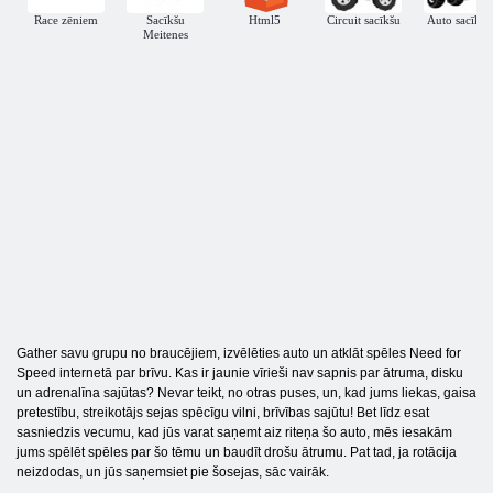
Race zēniem
Sacīkšu
Html5
Circuit sacīkšu
Auto sacīkste
Meitenes
Gather savu grupu no braucējiem, izvēlēties auto un atklāt spēles Need for
Speed ​​internetā par brīvu. Kas ir jaunie vīrieši nav sapnis par ātruma, disku
un adrenalīna sajūtas? Nevar teikt, no otras puses, un, kad jums liekas, gaisa
pretestību, streikotājs sejas spēcīgu vilni, brīvības sajūtu! Bet līdz esat
sasniedzis vecumu, kad jūs varat saņemt aiz riteņa šo auto, mēs iesakām
jums spēlēt spēles par šo tēmu un baudīt drošu ātrumu. Pat tad, ja rotācija
neizdodas, un jūs saņemsiet pie šosejas, sāc vairāk.