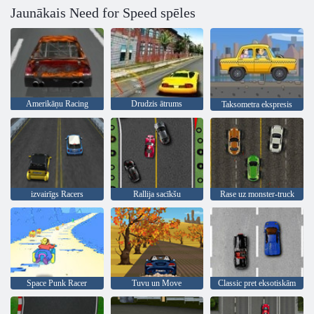
Jaunākais Need for Speed ​​spēles
Amerikāņu Racing
Drudzis ātrums
Taksometra ekspresis
izvairīgs Racers
Rallija sacīkšu
Rase uz monster-truck
Space Punk Racer
Tuvu un Move
Classic pret eksotiskām