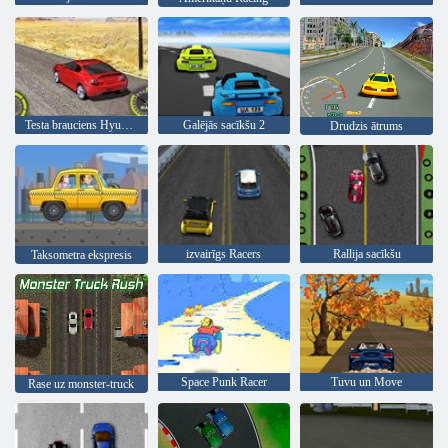
Testa brauciens Hyundai
Galējās sacīkšu 2
Drudzis ātrums
izvairīgs Racers
Rallija sacīkšu
Taksometra ekspresis
Space Punk Racer
Tuvu un Move
Rase uz monster-truck