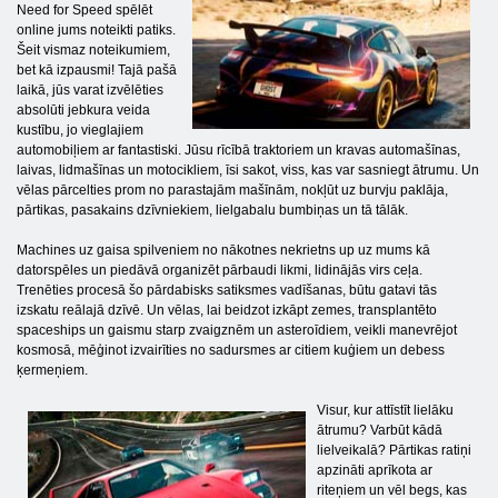
Need for Speed ​​spēlēt
online jums noteikti patiks.
Šeit vismaz noteikumiem,
bet kā izpausmi! Tajā pašā
laikā, jūs varat izvēlēties
absolūti jebkura veida
kustību, jo vieglajiem
automobiļiem ar fantastiski. Jūsu rīcībā traktoriem un kravas automašīnas,
laivas, lidmašīnas un motocikliem, īsi sakot, viss, kas var sasniegt ātrumu. Un
vēlas pārcelties prom no parastajām mašīnām, nokļūt uz burvju paklāja,
pārtikas, pasakains dzīvniekiem, lielgabalu bumbiņas un tā tālāk.
Machines uz gaisa spilveniem no nākotnes nekrietns up uz mums kā
datorspēles un piedāvā organizēt pārbaudi likmi, lidinājās virs ceļa.
Trenēties procesā šo pārdabisks satiksmes vadīšanas, būtu gatavi tās
izskatu reālajā dzīvē. Un vēlas, lai beidzot izkāpt zemes, transplantēto
spaceships un gaismu starp zvaigznēm un asteroīdiem, veikli manevrējot
kosmosā, mēģinot izvairīties no sadursmes ar citiem kuģiem un debess
ķermeņiem.
Visur, kur attīstīt lielāku
ātrumu? Varbūt kādā
lielveikalā? Pārtikas ratiņi
apzināti aprīkota ar
riteņiem un vēl begs, kas