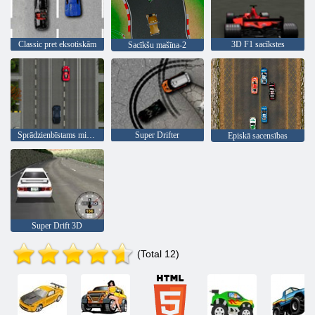
Classic pret eksotiskām
3D F1 sacīkstes
Sacīkšu mašīna-2
Sprādzienbīstams misija
Super Drifter
Episkā sacensības
Super Drift 3D
(Total 12)