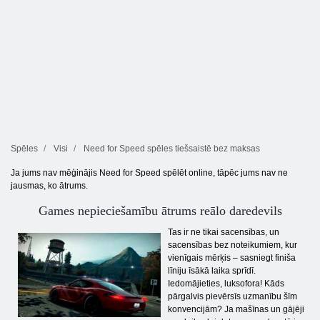
Spēles
Visi
Need for Speed ​​spēles tiešsaistē bez maksas
Ja jums nav mēģinājis Need for Speed ​​spēlēt online, tāpēc jums nav ne
jausmas, ko ātrums.
Games nepieciešamību ātrums reālo daredevils
Tas ir ne tikai sacensības, un
sacensības bez noteikumiem, kur
vienīgais mērķis – sasniegt finiša
līniju īsākā laika sprīdī.
Iedomājieties, luksofora! Kāds
pārgalvis pievērsīs uzmanību šīm
konvencijām? Ja mašīnas un gājēji