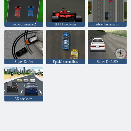
Sacīkšu mašīna-2
3D F1 sacīkstes
Sprādzienbīstams misija
Super Drifter
Episkā sacensības
Super Drift 3D
3D sacīkstes