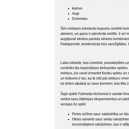
kalnus
Augi
Dzīvnieku
Šim nolūkam elementu kopumu izvēlēti kompo
akmens, un gaiss ir pārvērsta smiltīs. Ir ar
augšpusē ekrāna parāda vēlamo kombināciju. 
Pakāpeniski, kombinācija būs sarežģītāka. I
Laba izklaide, kas izveidoti, pamatojoties uz
novērtēs tās turpināšanu tiešsaistes spēles.
mērķus, jūs varat izmantot fizisku spēku un sp
un trūkums ir tas, ka tā slīd pār jebkuru virsm
lai dotos atpakaļ uz savu ķermeni, kas tika
Šajā spēlē Fullmetal Alchemist ir vairāki lī
veidot savu Alķīmijas eksperimentus un pārba
versijas šo spēli:
Pirmo režīms sauc sabiedrība un tās st
Otrais variants sauc veidu rakstzīmes
ierosinātajiem rakstzīmes, kas ir at