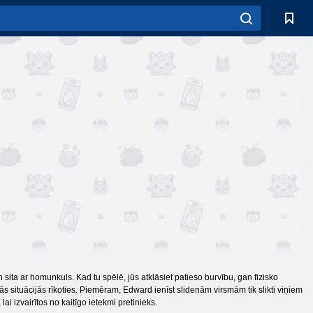
sita ar homunkuls. Kad tu spēlē, jūs atklāsiet patieso burvību, gan fizisko
s situācijās rīkoties. Piemēram, Edward ienīst slidenām virsmām tik slikti viņiem
 lai izvairītos no kaitīgo ietekmi pretinieks.