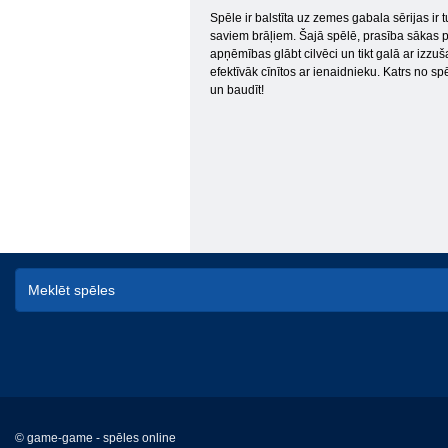
Spēle ir balstīta uz zemes gabala sērijas ir 
saviem brāļiem. Šajā spēlē, prasība sākas pi
apņēmības glābt cilvēci un tikt galā ar izzu
efektīvāk cīnītos ar ienaidnieku. Katrs no sp
un baudīt!
© game-game - spēles online