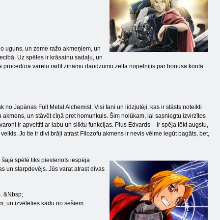
, no uguns, un zeme ražo akmeņiem, un
secībā. Uz spēles ir krāsainu sadaļu, un
da procedūra varētu radīt zināmu daudzumu zelta nopelnījis par bonusa kontā.
no Japānas Full Metal Alchemist. Visi fani un līdzjutēji, kas ir stāsts noteikti
fu akmens, un stāvēt cīņā pret homunkuls. Šim nolūkam, lai sasniegtu izvirzītos
roņi ir apveltīti ar labu un sliktu funkcijas. Plus Edvards – ir spēja lēkt augstu,
veikls. Jo tie ir divi brāļi atrast Filozofu akmens ir nevis vēlme iegūt bagāts, bet,
 šajā spēlē tiks pievienots iespēja
s un starpdevējs. Jūs varat atrast divas
ās. &Nbsp;
iem, un izvēlēties kādu no sešiem