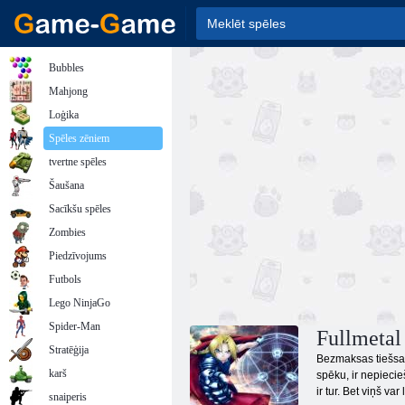
Bubbles
Mahjong
Loģika
Spēles zēniem
tvertne spēles
Šaušana
Sacīkšu spēles
Zombies
Piedzīvojums
Futbols
Lego NinjaGo
Spider-Man
Fullmetal
Stratēģija
Bezmaksas tiešsais
karš
spēku, ir nepiecie
ir tur. Bet viņš va
snaiperis