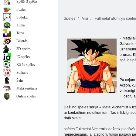
Spēlēt 3 spēles
Puzles
Sudoku
Spēles
Visi
Fullmetal alķīmiķis spēle
Zuma
Tetris
« Metal a
Biljards
Galvenie 
3D spēles
uzņēmums,
bruņas. K
IO spēles
spējīgs pā
Kāršu spēles
Solitaire
Pa ceļam 
Šahs
Action, ku
Makšķerēšana
veiksmīgi 
Online spēles
Filozofu 
Daži no spēles sērijā « Metal Alchemist » i
ar konkrētiem noteikumiem. Tas ir līdzīgi su
daļā skaitli.
spēles Fullmetal Alchemist dažreiz piedāvā 
nepieciešams, lai aizpildītu tukšo pasauli j