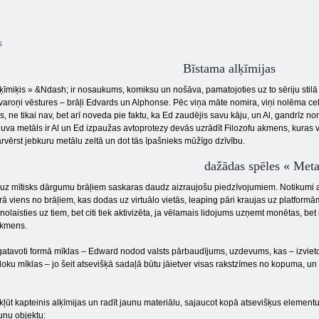
s
Bīstama alķīmijas
lķīmiķis » &Ndash; ir nosaukums, komiksu un nošāva, pamatojoties uz to sēriju stilā
varoņi vēstures – brāļi Edvards un Alphonse. Pēc viņa māte nomira, viņi nolēma celt
 ne tikai nav, bet arī noveda pie faktu, ka Ed zaudējis savu kāju, un Al, gandrīz 
ļuva metāls ir Al un Ed izpaužas avtoprotezy devās uzrādīt Filozofu akmens, kuras v
rvērst jebkuru metālu zeltā un dot tās īpašnieks mūžīgo dzīvību.
dažādas spēles « Meta
uz mītisks dārgumu brāļiem saskaras daudz aizraujošu piedzīvojumiem. Notikumi an
rā viens no brāļiem, kas dodas uz virtuālo vietās, leaping pāri kraujas uz platformām
nolaisties uz tiem, bet citi tiek aktivizēta, ja vēlamais lidojums uzņemt monētas, bet 
akmens.
zgatavoti formā mīklas – Edward nodod valsts pārbaudījums, uzdevums, kas – izviet
doku mīklas – jo šeit atsevišķā sadaļā būtu jāietver visas rakstzīmes no kopuma, un t
kļūt kapteinis alķīmijas un radīt jaunu materiālu, sajaucot kopā atsevišķus element
aunu objektu: