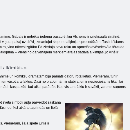
 anime. Gabals ir noteikts iedomu pasaulē, kur Alchemy ir priekšgalā zinātnē.
 viņu atpakaļ uz dzīvi, izmantojot slepeno alķīmijas procedūrām. Tas ir bīstams
nomira, viņa nāves izglāba Ed ziedoja savu roku un apmetās dvēseles Ala tērauda
aldījumā – Viens no galvenajiem mērķiem ārējās sadaļā alķīmijas, jo viņš ir
l alķīmiķis »
ime un komiksu grāmatām bija pamats datoru rotaļlietas. Piemēram, tur ir
 un vācot artefaktus. Daži no platformām ir stabila, un ir nepieciešams tikai, lai
ir tādi, kas pazūd, tad atkal parādās. Kad visi artefaktu ir savākti, varonis saņems
ot svēta simboli apļa pārveidot saskaņā
ās nedrīkst atkārtot aprindās un lielā
us. Piemēram, šajā spēlē jums ir