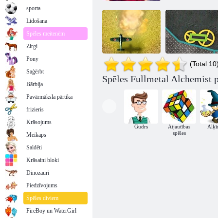
sporta
Lidošana
Spēles meitenēm
Zirgi
Pony
(Total 10
Saģērbt
Spēles Fullmetal Alchemist p
Bārbija
Peld Tērauda
Tērauda riteņu
Pavārmāksla pārtika
frizieris
Krāsojums
Gudrs
Atjautības
Alķī
spēles
Meikaps
Saldēti
Krāsaini bloki
Dinozauri
Piedzīvojums
Spēles diviem
FireBoy un WaterGirl