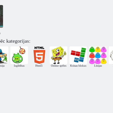
)
ēc kategorijas:
mija
Izglītības
Html5
Online spēles
Krāsas blokus
Līnijas