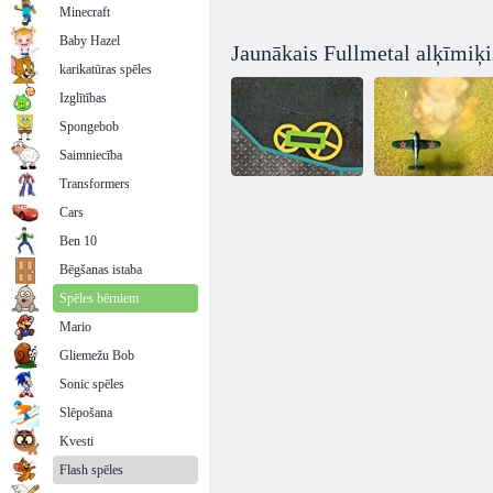
Minecraft
Baby Hazel
Jaunākais Fullmetal alķīmiķi
karikatūras spēles
Izglītības
Spongebob
Saimniecība
Transformers
Cars
Ben 10
Tērauda riteņu
Peld Tērauda
Bēgšanas istaba
Spēles bērniem
Mario
Gliemežu Bob
Sonic spēles
Slēpošana
Kvesti
Flash spēles