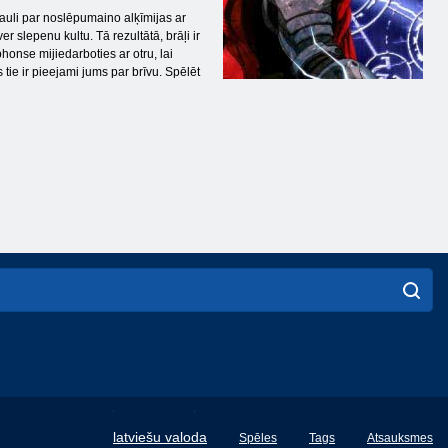
asauli par noslēpumaino alķīmijas ar
 slepenu kultu. Tā rezultātā, brāļi ir
honse mijiedarboties ar otru, lai
 tie ir pieejami jums par brīvu. Spēlēt
English
latviešu valoda
Spēles
Tags
Atsauksmes