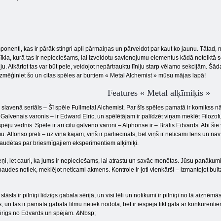
nenti, kas ir pārāk stingri apli pārmaiņas un pārveidot par kaut ko jaunu. Tātad
ī mīkla, kurā tas ir nepieciešams, lai izveidotu savienojumu elementus kādā noteiktā 
Atkārtot tas var būt pele, veidojot nepārtrauktu līniju starp vēlamo sekcijām. Šā
zmēģiniet šo un citas spēles ar burtiem « Metal Alchemist » mūsu mājas lapā!
Features « Metal alķīmiķis »
 slavenā seriāls – Šī spēle Fullmetal Alchemist. Par šīs spēles pamatā ir komikss nāk 
 Galvenais varonis – ir Edward Elric, un spēlētājam ir palīdzēt viņam meklēt Filozo
ēju vednis. Spēle ir arī citu galveno varoni – Alphonse ir – Brālis Edvards. Abi šie va
u. Alfonso pretī – uz viņa kājām, viņš ir pārliecināts, bet viņš ir neticami lēns un nav 
 zaudētas par briesmīgajiem eksperimentiem alķīmiķi.
meņi, iet cauri, ka jums ir nepieciešams, lai atrastu un savāc monētas. Jūsu panākumi
udes notiek, meklējot neticami akmens. Kontrole ir ļoti vienkārši – izmantojot bulta
āsts ir pilnīgi līdzīgs gabala sērijā, un visi tēli un notikumi ir pilnīgi no tā aizņēm
, un tas ir pamata gabala filmu netiek nodota, bet ir iespēja tikt galā ar konkurent
šķirīgs no Edvards un spējām. &Nbsp;