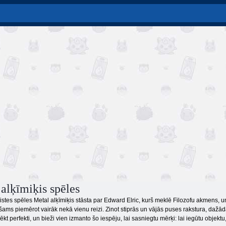
 alķīmiķis spēles
tes spēles Metal alķīmiķis stāsta par Edward Elric, kurš meklē Filozofu akmens, un 
šams piemērot vairāk nekā vienu reizi. Zinot stiprās un vājās puses rakstura, dažādā
r lēkt perfekti, un bieži vien izmanto šo iespēju, lai sasniegtu mērķi: lai iegūtu objektu,