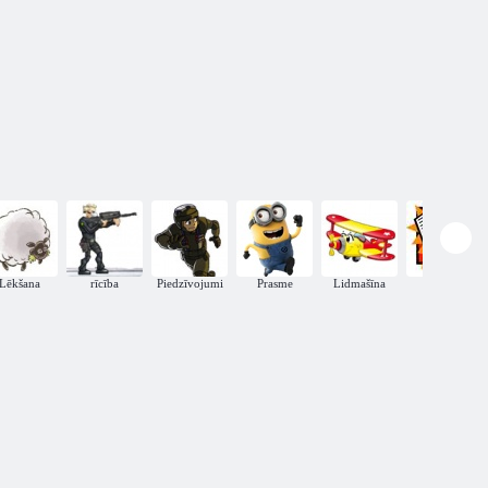
Lēkšana
rīcība
Piedzīvojumi
Prasme
Lidmašīna
Testi