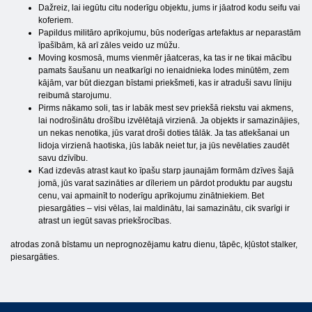
Dažreiz, lai iegūtu citu noderīgu objektu, jums ir jāatrod kodu seifu vai
koferiem.
Papildus militāro aprīkojumu, būs noderīgas artefaktus ar neparastām
īpašībām, kā arī zāles veido uz mūžu.
Moving kosmosā, mums vienmēr jāatceras, ka tas ir ne tikai mācību
pamats šaušanu un neatkarīgi no ienaidnieka lodes minūtēm, zem
kājām, var būt diezgan bīstami priekšmeti, kas ir atraduši savu līniju
reibumā starojumu.
Pirms nākamo soli, tas ir labāk mest sev priekšā riekstu vai akmens,
lai nodrošinātu drošību izvēlētajā virzienā. Ja objekts ir samazinājies,
un nekas nenotika, jūs varat droši doties tālāk. Ja tas atlekšanai un
lidoja virzienā haotiska, jūs labāk neiet tur, ja jūs nevēlaties zaudēt
savu dzīvību.
Kad izdevās atrast kaut ko īpašu starp jaunajām formām dzīves šajā
jomā, jūs varat sazināties ar dīleriem un pārdot produktu par augstu
cenu, vai apmainīt to noderīgu aprīkojumu zinātniekiem. Bet
piesargāties – visi vēlas, lai maldinātu, lai samazinātu, cik svarīgi ir
atrast un iegūt savas priekšrocības.
atrodas zonā bīstamu un neprognozējamu katru dienu, tāpēc, kļūstot stalker,
piesargāties.