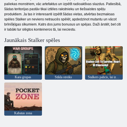
paliekas monstriem, vāc artefaktus un izpētīt radioaktīvas slazdus. Patiesībā,
šādas teritorijas pastāv tikai iztēles rakstnieku un tiešsaistes spēļu
produktiem. Ja tas ir interesanti izpētīt šādas vietas, atvērtas bezmaksas
spēles Stalker un neviens netraucēs spēlēt, apdedzinot mutantu un vācot
brīnišķīgas sīkumiem. Katrs dos jums bonusus un spējas. Daži ārstēt, bet citi
ir labāki tur slēgtos konteineros tā, lai neciestu.
Jaunākais Stalker spēles
Kara grupas
Stikla streiks
Stalkers palicis, lai izdzīvotu: Černobilas sirds
Kabatas zona