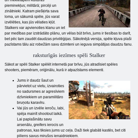
un meklētājiem kultūras
pieminekļus; militārā; pircēji un
zinātnieki. Katram piešķirta sava
loma, un sākumā spēle, jūs varat
izvēlēties, kas jūs vēlaties kļūt.
Stalkers var apvienoties klanu un iet
par medības par izstrādāto plānu, un vēlas būt brīvs, jums ir tiesības to darīt,
bet pēc tam zaudēt daudzas privilēģijas. Sākotnējā versija, spēle kļuva plaši
pazīstams tālu aiz robežām savu dzimteni un ieguva simpātijas daudzu fanu.
raksturīgās iezīmes spēli Stalker
Sākot ar spēli Stalker spēlēt internetā par brīvu, jūs atradīsiet spēles
shooters, piemēram, oriģinālu, kurā ir atpazīstams elementi.
Jums ir daudz šaut un
pārvietot uz vietu, izvairoties
no sadursmes ar agresīviem
dzīvniekiem un paramilitāro
bruņotu karavīru.
Vai jūs un izvēle ieroču, labi,
spēja mainīt shootout laikā.
Lai paplašinātu savu
arsenālu, greifers ierocis un
patronas, kas tiksies jums uz ceļa. Daži tiek glabāti kastēs, bet citi
piliens savus mirušos ienaidniekiem.