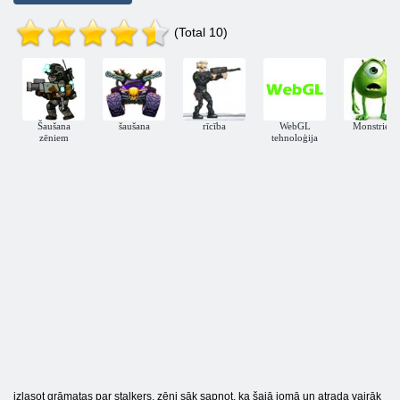
(Total 10)
Šaušana
šaušana
rīcība
WebGL
Monstriem
zēniem
tehnoloģija
izlasot grāmatas par stalkers, zēni sāk sapņot, ka šajā jomā un atrada vairāk