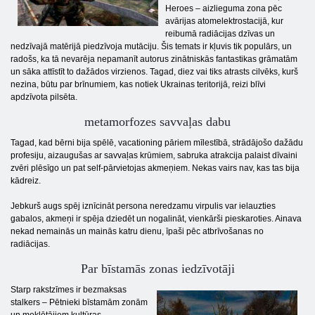
Heroes – aizlieguma zona pēc
avārijas atomelektrostacijā, kur
reibumā radiācijas dzīvas un
nedzīvajā matērijā piedzīvoja mutāciju. Šis temats ir kļuvis tik populārs, un
radošs, ka tā nevarēja nepamanīt autorus zinātniskās fantastikas grāmatām
un sāka attīstīt to dažādos virzienos. Tagad, diez vai tiks atrasts cilvēks, kurš
nezina, būtu par brīnumiem, kas notiek Ukrainas teritorijā, reizi blīvi
apdzīvota pilsēta.
metamorfozes savvaļas dabu
Tagad, kad bērni bija spēlē, vacationing pāriem mīlestībā, strādājošo dažādu
profesiju, aizaugušas ar savvaļas krūmiem, sabruka atrakcija palaist dīvaini
zvēri plēsīgo un pat self-pārvietojas akmeņiem. Nekas vairs nav, kas tas bija
kādreiz.
Jebkurš augs spēj iznīcināt persona neredzamu virpulis var ielauzties
gabalos, akmeņi ir spēja dziedēt un nogalināt, vienkārši pieskaroties. Ainava
nekad nemainās un mainās katru dienu, īpaši pēc atbrīvošanas no
radiācijas.
Par bīstamās zonas iedzīvotāji
Starp rakstzīmes ir bezmaksas
stalkers – Pētnieki bīstamām zonām