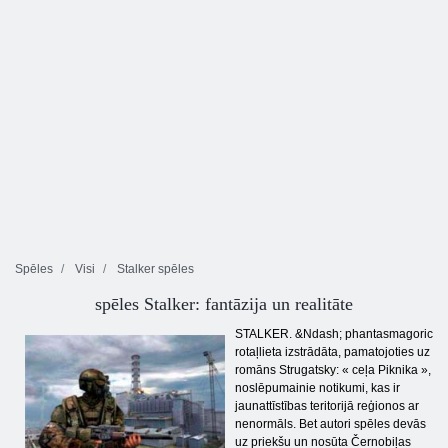
Spēles
Visi
Stalker spēles
spēles Stalker: fantāzija un realitāte
STALKER. &Ndash; phantasmagoric
rotaļlieta izstrādāta, pamatojoties uz
romāns Strugatsky: « ceļa Piknika »,
noslēpumainie notikumi, kas ir
jaunattīstības teritorijā reģionos ar
nenormāls. Bet autori spēles devās
uz priekšu un nosūta Černobiļas