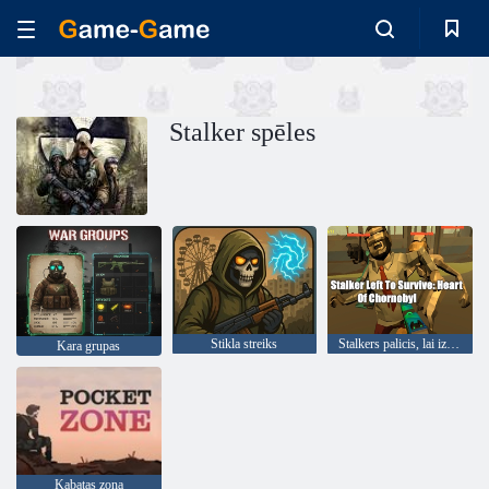
Stalker spēles
Stikla streiks
Stalkers palicis, lai izdzīvotu: Černobilas sirds
Kara grupas
Kabatas zona