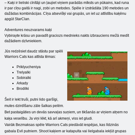
– Kaķi ir lieliski cīnītāji un ļaujiet viņiem parādās mīksts un pūkains, kad runa
ir par cīņu gaitā ir nagi, zobi un metodes. Spēle ir izstrādāta 190 metodes un
dažādas kombinācijas. Cīņa atsevišķi vai grupās, un iet uz attīstību kaķēnu
apgūt StarClan.
Adventures neuzvarams kaķi
Vybirayte krāsu un pavadīt graciozs mednieks nakts izbrauciens mežā medīt
dažādiem dzīvniekiem.
Jūs redzēsiet daudz stāstu par spēli
Warriors Cats kas attīsta tēmas:
Priklyucheniya
Trelyalki
Sobiralki
Arkady
Brodilki
Šeit ir lekt truši, putni lido garšīgi,
mutes dzirdīšanu zāle šalkas pelēm.
Bet pastaigāties un devās savvaļas suņiem, un tikšanās ar viņiem atņem no
kaķa veselību. Ja viņi lēkt, kā arī akmeņi, viss iet gludi.
Vairāk Bezmaksas spēle Warriors Cats piedāvāt iespējas, kas līdzinās
gabala Evil putniem. Shoot kaķiem ar katapulta vai lielgabala iekļūt grupas