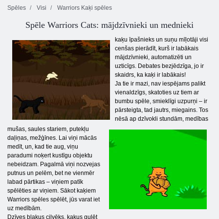
Spēles
Visi
Warriors Kaķi spēles
Spēle Warriors Cats: mājdzīvnieki un mednieki
kaķu īpašnieks un suņu mīļotāji visi
cenšas pierādīt, kurš ir labākais
mājdzīvnieki, automatizēti un
uzticīgs. Debates bezjēdzīga, jo ir
skaidrs, ka kaķi ir labākais!
Ja tie ir mazi, nav iespējams palikt
vienaldzīgs, skatoties uz tiem ar
bumbu spēle, smieklīgi uzpurņi – ir
pārsteigta, tad jautrs, miegains. Tos
nēsā ap dzīvokli stundām, medības
mušas, saules stariem, putekļu
daļiņas, mežģīnes. Lai viņi mācās
medīt, un, kad tie aug, viņu
paradumi noķert kustīgu objektu
nebeidzam. Pagalmā viņi nozvejas
putnus un pelēm, bet ne vienmēr
labad pārtikas – viņiem patīk
spēlēties ar viņiem. Sākot kaķiem
Warriors spēles spēlēt, jūs varat iet
uz medībām.
Dzīves blakus cilvēks, kaķus gulēt