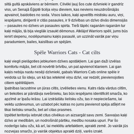
siltā gultā apskāviens ar bērniem. Cilvēki ļauj šos cute dzīvnieki ir gandrīz
viss, un Senajā Ēģiptē ticēja viņu dieviem, kas neviens neuzdrošinājās
apvainot, baidoties no soda. Visos laikos, kaķi apveltīts mistisku auru, viņi,
iespējams, diriģenti ir citās pasaules, ir 9 dzīvības un dzīvo divās dimensijās
– pasaules no dzīves un pasaules spirta. Tieši tāpēc raganām raganām tur
kaķi mājās, tā bija vieglāk izsaukt dēmonus. Atklājot Warriors spēli, jums būs
ienirt slepenu, noslēpumainu kaķis pasaulē, un uzzināt vairāk par viņu
paradumiem, bailes, kaislības un spējām.
Spēle Warriors Cats - Cat cilts
kaķi viegli pielāgoties jebkuriem dzīves apstākļiem. Lai gan daži izvēlas
komfortu mājās, bet citi novērtē brīvību, un pat apvienot klaniem. Lai gan
kaķis nebija nastu nesēji dzīvnieki, gabals Warriors Cats online spēle ir
veidota uz šo ideju, un kā tas ietekmē viņu dzīvi, var redzēt, pievienojoties
citiem spēlētājiem.
īpatnības lacustrine un jūras ciltis, izvēlieties vienu. Katrs rāda vārdus ciltīm,
un tiekoties ar pārstāvja svešinieku, tas būs iespējams identificēt smarža, ko
apzīmē ar īpašu krāsu. Lai izstrādātu lielisku ožu, tas ir nepieciešams, lai
veiktu uzdevumus, un uzlabot pēc katras no jums pievienot spēja atšķirt ne
tikai lielisku smaržu, bet arī citas prasmes.
Izpētiet teritoriju iebrukt citus cilvēkus un aizsargāt savu zemi. Savvaļas kaķi
dzīvo ar medībām, un nodrošināt pārtiku, medību nosaka upuri. Par šo
noderīgo labu ožu, kā arī, lai meklētu artefaktiem, aprakti zemē. Jo vairāk jūs
nozvejas smaržo, jo vairāk objektus aprakti dziļi, varēs izrakt.