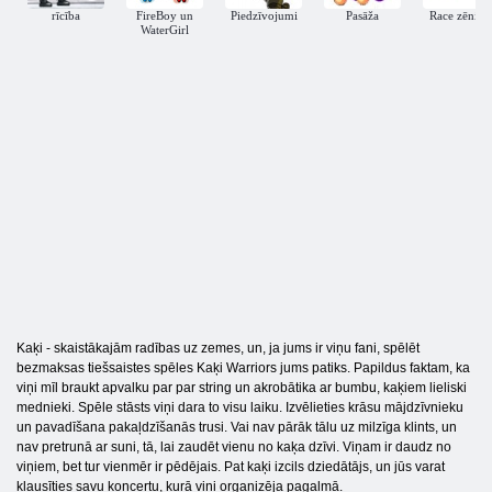
rīcība
FireBoy un
Piedzīvojumi
Pasāža
Race zēnie
WaterGirl
Kaķi - skaistākajām radības uz zemes, un, ja jums ir viņu fani, spēlēt
bezmaksas tiešsaistes spēles Kaķi Warriors jums patiks. Papildus faktam, ka
viņi mīl braukt apvalku par par string un akrobātika ar bumbu, kaķiem lieliski
mednieki. Spēle stāsts viņi dara to visu laiku. Izvēlieties krāsu mājdzīvnieku
un pavadīšana pakaļdzīšanās trusi. Vai nav pārāk tālu uz milzīga klints, un
nav pretrunā ar suni, tā, lai zaudēt vienu no kaķa dzīvi. Viņam ir daudz no
viņiem, bet tur vienmēr ir pēdējais. Pat kaķi izcils dziedātājs, un jūs varat
klausīties savu koncertu, kurā viņi organizēja pagalmā.