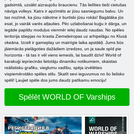
gadsimtā, uzsākt aizraujošu braucienu. Tās lielīties tieši cietušas
nāvīga volleys. Katrs ir apzīmēts ar jūsu sasniegumu balvu. Un
tas nozīmē, ka jūsu nākotne ir burtiski jūsu rokās! Bagātāka jūs
esat, jo vairāk varēs atļauties. Pēc uzlabošanai kuģu ir dārga, un
iegāde papildu moduļus vienmēr ielej daudz naudas. No spēles
teritorija stiepjas no krasta Ziemeļeiropas uz arhipelāgu no Klusā
okeāna. Izcelt ir gameplay un mainīgie laika apstākļi. Jums būs
jāiemācās pielāgoties dažādiem izredzes, un ja saule spīd pie
horizonta - tā tas ir vēl viens iemesls, lai baudīt dzīvi! World of
karakuģi iepriecinās lietotāju dinamiku notikumiem, skaistas
reālistisku grafiku, vieglumu vadību, spēja izvēlēties
vispiemērotāko spēles stilu. Skatīt sevi ieguvumus no šo lielisko
spēli! Ļaujiet spēle dos jums daudz patīkamu emociju!
Spēlēt WORLD OF Varships