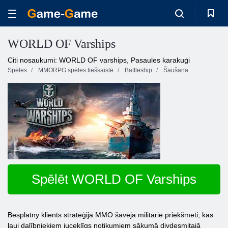
WORLD OF Varships
Citi nosaukumi: WORLD OF varships, Pasaules karakuģi
Spēles
MMORPG spēles tiešsaistē
Battleship
Šaušana
Spēlēt WORLD OF Varships
Besplatny klients stratēģija MMO šāvēja militārie priekšmeti, kas
ļauj dalībniekiem juceklīgs notikumiem sākumā divdesmitajā