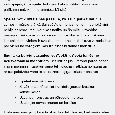
veiktspējas, kurā spēle darbojas. Labi izpildīta balss spēle,
patīkama mūzika austrumnieciskā stilā.
Spēles notikumi risinās pasaulē, ko sauc par Azumi.
Šīs
zemes ir mājvieta ārkārtīgi spēcīgiem briesmoņiem. Iepriekš viņi
nebija agresīvi, taču kaut kas notika un šo milžu uzvedība
mainījās. Sakarā ar to, ka šie radījumi ir kļuvuši bīstami Azumi
iemītniekiem, viņiem ir uzsāktas medības un tieši tavs varonis kļūs
par vienu no varoņiem, kas iznīcinās bīstamos monstrus.
Ilgu laiku burvju pasaules iedzīvotāji dzīvoja bailēs no
neuzvaramiem monstriem.
Bet līdz ar jūsu varoņa parādīšanos
viss ir mainījies. Karakuri senā tehnoloģija ir atklāta no jauna un
ar tās palīdzību varonis spēs iznīdēt gigantiskus monstrus.
Izpētiet maģisko pasauli
Savākt materiālus, lai izveidotu jaunas karakuri
konstrukcijas
Uzvariet monstrus un pārdodiet trofejas
Uzlabojiet savas bruņas un ieročus
Uzdevumi nav grūti, taču tā šķiet tikai līdz brīdim, kad saskārāties