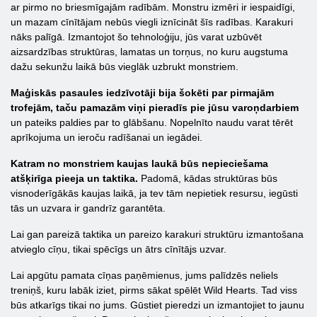
ar pirmo no briesmīgajām radībām. Monstru izmēri ir iespaidīgi,
un mazam cīnītājam nebūs viegli iznīcināt šīs radības. Karakuri
nāks palīgā. Izmantojot šo tehnoloģiju, jūs varat uzbūvēt
aizsardzības struktūras, lamatas un torņus, no kuru augstuma
dažu sekunžu laikā būs vieglāk uzbrukt monstriem.
Maģiskās pasaules iedzīvotāji bija šokēti par pirmajām
trofejām, taču pamazām viņi pieradīs pie jūsu varoņdarbiem
un pateiks paldies par to glābšanu. Nopelnīto naudu varat tērēt
aprīkojuma un ieroču radīšanai un iegādei.
Katram no monstriem kaujas laukā būs nepieciešama
atšķirīga pieeja un taktika.
Padomā, kādas struktūras būs
visnoderīgākās kaujas laikā, ja tev tām nepietiek resursu, iegūsti
tās un uzvara ir gandrīz garantēta.
Lai gan pareizā taktika un pareizo karakuri struktūru izmantošana
atvieglo cīņu, tikai spēcīgs un ātrs cīnītājs uzvar.
Lai apgūtu pamata cīņas paņēmienus, jums palīdzēs neliels
treniņš, kuru labāk iziet, pirms sākat spēlēt Wild Hearts. Tad viss
būs atkarīgs tikai no jums. Gūstiet pieredzi un izmantojiet to jaunu