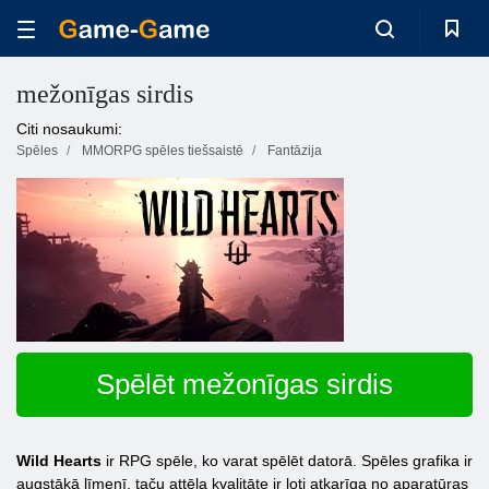
mežonīgas sirdis
Citi nosaukumi:
Spēles
MMORPG spēles tiešsaistē
Fantāzija
Spēlēt mežonīgas sirdis
Wild Hearts
ir RPG spēle, ko varat spēlēt datorā. Spēles grafika ir
augstākā līmenī, taču attēla kvalitāte ir ļoti atkarīga no aparatūras