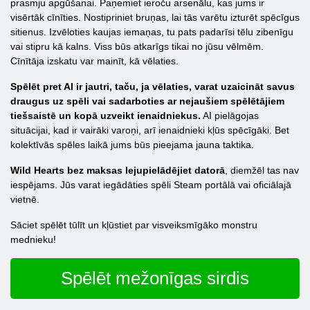
prasmju apgūšanai. Paņemiet ieroču arsenālu, kas jums ir
visērtāk cīnīties. Nostipriniet bruņas, lai tās varētu izturēt spēcīgus
sitienus. Izvēloties kaujas iemaņas, tu pats padarīsi tēlu zibenīgu
vai stipru kā kalns. Viss būs atkarīgs tikai no jūsu vēlmēm.
Cīnītāja izskatu var mainīt, kā vēlaties.
Spēlēt pret AI ir jautri, taču, ja vēlaties, varat uzaicināt savus
draugus uz spēli vai sadarboties ar nejaušiem spēlētājiem
tiešsaistē un kopā uzveikt ienaidniekus.
AI pielāgojas
situācijai, kad ir vairāki varoņi, arī ienaidnieki kļūs spēcīgāki. Bet
kolektīvās spēles laikā jums būs pieejama jauna taktika.
Wild Hearts bez maksas lejupielādējiet datorā
, diemžēl tas nav
iespējams. Jūs varat iegādāties spēli Steam portālā vai oficiālajā
vietnē.
Sāciet spēlēt tūlīt un kļūstiet par visveiksmīgāko monstru
mednieku!
Spēlēt mežonīgas sirdis