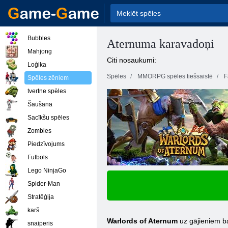
Bubbles
Aternuma karavadoņi
Mahjong
Citi nosaukumi:
Loģika
Spēles
MMORPG spēles tiešsaistē
F
Spēles zēniem
tvertne spēles
Šaušana
Sacīkšu spēles
Zombies
Piedzīvojums
Futbols
Lego NinjaGo
Spider-Man
Stratēģija
karš
Warlords of Aternum
uz gājieniem bal
snaiperis