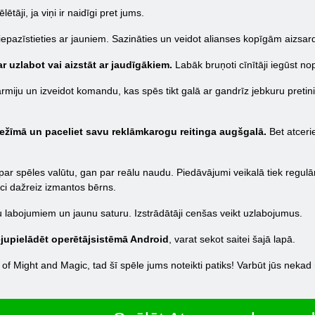
ētāji, ja viņi ir naidīgi pret jums.
 iepazīstieties ar jauniem. Sazināties un veidot alianses kopīgām aizs
r uzlabot vai aizstāt ar jaudīgākiem.
Labāk bruņoti cīnītāji iegūst no
iju un izveidot komandu, kas spēs tikt galā ar gandrīz jebkuru pretinieku
režīmā un paceliet savu reklāmkarogu reitinga augšgalā.
Bet atcerie
par spēles valūtu, gan par reālu naudu. Piedāvājumi veikalā tiek regulāri 
īci dažreiz izmantos bērns.
labojumiem un jaunu saturu. Izstrādātāji cenšas veikt uzlabojumus.
jupielādēt operētājsistēmā Android
, varat sekot saitei šajā lapā.
f Might and Magic, tad šī spēle jums noteikti patiks! Varbūt jūs nekad 