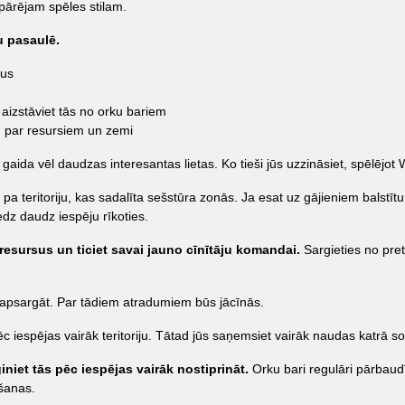
vispārējam spēles stilam.
u pasaulē.
jus
aizstāviet tās no orku bariem
m par resursiem un zemi
gaida vēl daudzas interesantas lietas. Ko tieši jūs uzzināsiet, spēlējot
a teritoriju, kas sadalīta sešstūra zonās. Ja esat uz gājieniem balstītu s
iedz daudz iespēju rīkoties.
t resursus un ticiet savai jauno cīnītāju komandai.
Sargieties no pret
r apsargāt. Par tādiem atradumiem būs jācīnās.
pēc iespējas vairāk teritoriju. Tātad jūs saņemsiet vairāk naudas katrā s
niet tās pēc iespējas vairāk nostiprināt.
Orku bari regulāri pārbaudī
kšanas.