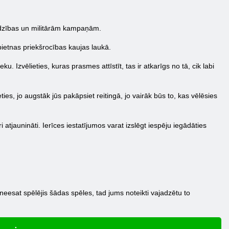
ardzības un militārām kampaņām.
pietnas priekšrocības kaujas laukā.
. Izvēlieties, kuras prasmes attīstīt, tas ir atkarīgs no tā, cik labi
ties, jo augstāk jūs pakāpsiet reitingā, jo vairāk būs to, kas vēlēsies
atjaunināti. Ierīces iestatījumos varat izslēgt iespēju iegādāties
neesat spēlējis šādas spēles, tad jums noteikti vajadzētu to