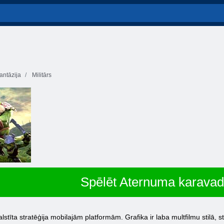
antāzija
Militārs
Spēlēt Aternuma karavad
stīta stratēģija mobilajām platformām. Grafika ir laba multfilmu stilā, st