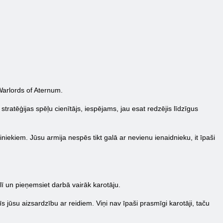
 Warlords of Aternum.
tratēģijas spēļu cienītājs, iespējams, jau esat redzējis līdzīgus
iniekiem. Jūsu armija nespēs tikt galā ar nevienu ienaidnieku, it īpaši
olī un pieņemsiet darbā vairāk karotāju.
s jūsu aizsardzību ar reidiem. Viņi nav īpaši prasmīgi karotāji, taču