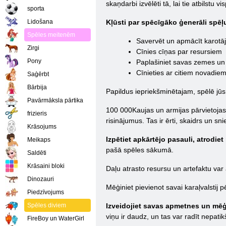
skaņdarbi izvēlēti tā, lai tie atbilstu 
sporta
Lidošana
Kļūsti par spēcīgāko ģenerāli spēļ
Spēles meitenēm
Savervēt un apmācīt karotā
Zirgi
Cīnies cīņas par resursiem
Pony
Paplašiniet savas zemes un 
Cīnieties ar citiem novadie
Saģērbt
Bārbija
Papildus iepriekšminētajam, spēlē jūs 
Pavārmāksla pārtika
100 000Kaujas un armijas pārvietojas p
frizieris
risinājumus. Tas ir ērti, skaidrs un sn
Krāsojums
Izpētiet apkārtējo pasauli, atrodie
Meikaps
pašā spēles sākumā.
Saldēti
Krāsaini bloki
Daļu atrasto resursu un artefaktu va
Dinozauri
Mēģiniet pievienot savai karaļvalstij 
Piedzīvojums
Spēles diviem
Izveidojiet savas apmetnes un mēģi
viņu ir daudz, un tas var radīt nepati
FireBoy un WaterGirl