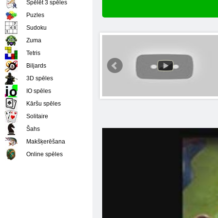
Spēlēt 3 spēles
Puzles
Sudoku
Zuma
Tetris
Biljards
3D spēles
IO spēles
Kāršu spēles
Solitaire
Šahs
Makšķerēšana
Online spēles