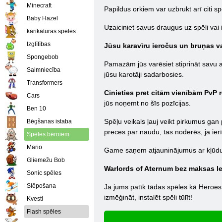
Minecraft
Papildus orkiem var uzbrukt arī citi spēl
Baby Hazel
Uzaiciniet savus draugus uz spēli vai
karikatūras spēles
Izglītības
Jūsu karavīru ieročus un bruņas va
Spongebob
Pamazām jūs varēsiet stiprināt savu arm
Saimniecība
jūsu karotāji sadarbosies.
Transformers
Cīnieties pret citām vienībām PvP 
Cars
jūs noņemt no šīs pozīcijas.
Ben 10
Spēļu veikals ļauj veikt pirkumus gan 
Bēgšanas istaba
preces par naudu, tas noderēs, ja ier
Spēles bērniem
Mario
Game saņem atjauninājumus ar kļūdu 
Gliemežu Bob
Warlords of Aternum bez maksas le
Sonic spēles
Slēpošana
Ja jums patīk tādas spēles kā Heroes o
izmēģināt, instalēt spēli tūlīt!
Kvesti
Flash spēles