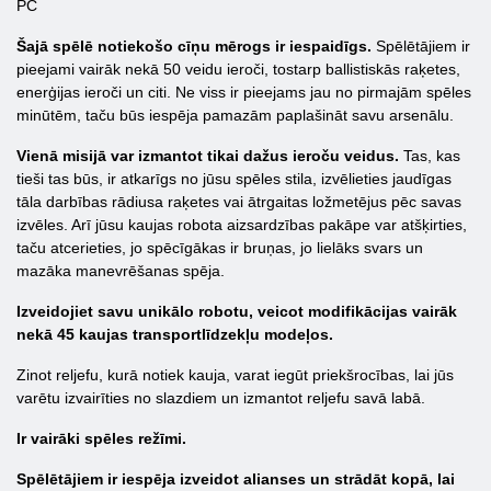
PC
Šajā spēlē notiekošo cīņu mērogs ir iespaidīgs.
Spēlētājiem ir
pieejami vairāk nekā 50 veidu ieroči, tostarp ballistiskās raķetes,
enerģijas ieroči un citi. Ne viss ir pieejams jau no pirmajām spēles
minūtēm, taču būs iespēja pamazām paplašināt savu arsenālu.
Vienā misijā var izmantot tikai dažus ieroču veidus.
Tas, kas
tieši tas būs, ir atkarīgs no jūsu spēles stila, izvēlieties jaudīgas
tāla darbības rādiusa raķetes vai ātrgaitas ložmetējus pēc savas
izvēles. Arī jūsu kaujas robota aizsardzības pakāpe var atšķirties,
taču atcerieties, jo spēcīgākas ir bruņas, jo lielāks svars un
mazāka manevrēšanas spēja.
Izveidojiet savu unikālo robotu, veicot modifikācijas vairāk
nekā 45 kaujas transportlīdzekļu modeļos.
Zinot reljefu, kurā notiek kauja, varat iegūt priekšrocības, lai jūs
varētu izvairīties no slazdiem un izmantot reljefu savā labā.
Ir vairāki spēles režīmi.
Spēlētājiem ir iespēja izveidot alianses un strādāt kopā, lai