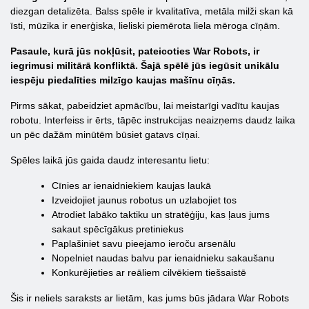
diezgan detalizēta. Balss spēle ir kvalitatīva, metāla milži skan kā
īsti, mūzika ir enerģiska, lieliski piemērota liela mēroga cīņām.
Pasaule, kurā jūs nokļūsit, pateicoties War Robots, ir
iegrimusi militārā konfliktā. Šajā spēlē jūs iegūsit unikālu
iespēju piedalīties milzīgo kaujas mašīnu cīņās.
Pirms sākat, pabeidziet apmācību, lai meistarīgi vadītu kaujas
robotu. Interfeiss ir ērts, tāpēc instrukcijas neaizņems daudz laika
un pēc dažām minūtēm būsiet gatavs cīņai.
Spēles laikā jūs gaida daudz interesantu lietu:
Cīnies ar ienaidniekiem kaujas laukā
Izveidojiet jaunus robotus un uzlabojiet tos
Atrodiet labāko taktiku un stratēģiju, kas ļaus jums
sakaut spēcīgākus pretiniekus
Paplašiniet savu pieejamo ieroču arsenālu
Nopelniet naudas balvu par ienaidnieku sakaušanu
Konkurējieties ar reāliem cilvēkiem tiešsaistē
Šis ir neliels saraksts ar lietām, kas jums būs jādara War Robots