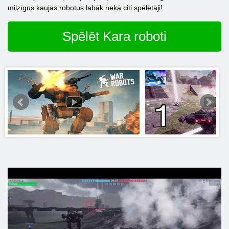
milzīgus kaujas robotus labāk nekā citi spēlētāji!
Spēlēt Kara roboti