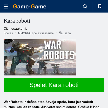
Kara roboti
Citi nosaukumi:
Spēles
MMORPG spēles tiešsaistē
Šaušana
Spēlēt Kara roboti
War Robots ir tiešsaistes šāvēja spēle, kurā jūs vadīsit
milzīgu kaujas robotu.
Jūs varat spēlēt datorā. Grafika ir laba,