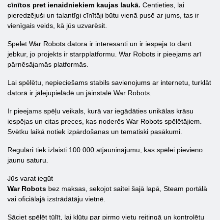
cīnītos pret ienaidniekiem kaujas laukā.
Centieties, lai
pieredzējuši un talantīgi cīnītāji būtu vienā pusē ar jums, tas ir
vienīgais veids, kā jūs uzvarēsit.
Spēlēt War Robots datorā ir interesanti un ir iespēja to darīt
jebkur, jo projekts ir starpplatformu. War Robots ir pieejams arī
pārnēsājamās platformās.
Lai spēlētu, nepieciešams stabils savienojums ar internetu, turklāt
datorā ir jālejupielādē un jāinstalē War Robots.
Ir pieejams spēļu veikals, kurā var iegādāties unikālas krāsu
iespējas un citas preces, kas noderēs War Robots spēlētājiem.
Svētku laikā notiek izpārdošanas un tematiski pasākumi.
Regulāri tiek izlaisti 100 000 atjauninājumu, kas spēlei pievieno
jaunu saturu.
Jūs varat iegūt
War Robots
bez maksas, sekojot saitei šajā lapā, Steam portālā
vai oficiālajā izstrādātāju vietnē.
Sāciet spēlēt tūlīt, lai kļūtu par pirmo vietu reitingā un kontrolētu