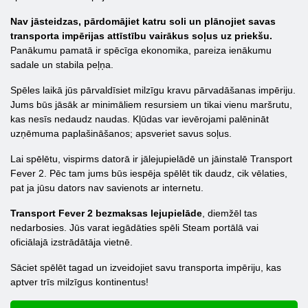
Nav jāsteidzas, pārdomājiet katru soli un plānojiet savas
transporta impērijas attīstību vairākus soļus uz priekšu.
Panākumu pamatā ir spēcīga ekonomika, pareiza ienākumu
sadale un stabila peļņa.
Spēles laikā jūs pārvaldīsiet milzīgu kravu pārvadāšanas impēriju.
Jums būs jāsāk ar minimāliem resursiem un tikai vienu maršrutu,
kas nesīs nedaudz naudas. Kļūdas var ievērojami palēnināt
uzņēmuma paplašināšanos; apsveriet savus soļus.
Lai spēlētu, vispirms datorā ir jālejupielādē un jāinstalē Transport
Fever 2. Pēc tam jums būs iespēja spēlēt tik daudz, cik vēlaties,
pat ja jūsu dators nav savienots ar internetu.
Transport Fever 2 bezmaksas lejupielāde
, diemžēl tas
nedarbosies. Jūs varat iegādāties spēli Steam portālā vai
oficiālajā izstrādātāja vietnē.
Sāciet spēlēt tagad un izveidojiet savu transporta impēriju, kas
aptver trīs milzīgus kontinentus!