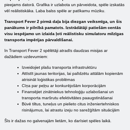
pieejams datorā. Grafika ir uzlabota un pārveidota, spēle izskatās
vēl reālistiskāka. Laba balss spēle ar patīkamu mūziku.
Transport Fever 2 pirmā daļa bija diezgan veiksmīga, un šis
panākums ir pilnībā pamatots. Izstrādātāji patiešām centās
visu iespējamo un izlaida ļoti reālistisku simulatoru milzīgas
transporta impērijas pārvaldīšanai.
In Transport Fever 2 spēlētāji atradīs daudzas misijas ar
dažādiem uzdevumiem:
Izveidojiet plašu transporta infrastruktūru
Attīstīt jaunas teritorijas, lai palīdzētu attālām kopienām
atrisināt loģistikas problēmas
Cīņa par peļņu ar konkurējošām korporācijām
Finansējiet zinātniekus tehnoloģiju uzlabošanai un
transporta maršrutu efektivitātes paaugstināšanai
Būvē tiltus, tuneļus un pielieto citus inženiertehniskos
risinājumus, lai atrastu izeju no sarežģītām situācijām
Šīs ir dažas no galvenajām lietām, ko darīsiet spēles laikā.