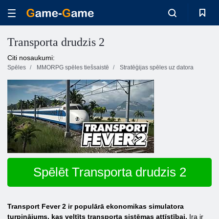
Transporta drudzis 2
Citi nosaukumi:
Spēles
MMORPG spēles tiešsaistē
Stratēģijas spēles uz datora
Spēlēt Transporta drudzis 2
Transport Fever 2 ir populārā ekonomikas simulatora
turpinājums, kas veltīts transporta sistēmas attīstībai.
Ira ir