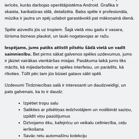
ierīcēs, kurās darbojas operētājsistēma Android. Grafika ir
skaista, karikatūras stilā, detalizēta. Balss spēle ir profesionāla,
mūzika ir jautra un spēj uzlabot garastāvokli pat mākoņainā dienā.
Spēle aizvedīs jūs uz tropiem. Šajā vietā visu gadu ir vasara,
tūrisma bizness plaukst, un lauki nogatavojas ar ražu.
Iespējams, jums patiks attīstīt pilsētu šādā vietā un vadīt
saimniecību.
Bet pirms sākat galvenos spēles uzdevumus, jums
ir jāiziet vairākas vienkāršas misijas. Pasākuma laikā jums tiks
mācīts, kā mijiedarboties ar spēles interfeisu, un parādīts, kā
rīkoties. Tūlīt pēc tam jūs būsiet gatavs sākt spēli.
Uzdevumi Tirdzniecības salā ir interesanti un daudzveidīgi, un
pats galvenais, ka to ir daudz:
Izpētiet tropu salu
Satikties ar pilsētiņas iedzīvotājiem un nodibināt saziņu,
izpildīt viņu pasūtījumus
Dzīvojamo ēku, kafejnīcu un veikalu celtniecība, ceļu
ierīkošana
Savāc retu automašīnu kolekciju