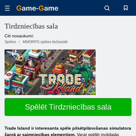
Tirdzniecības sala
Citi nosaukumi:
Spēles
MMORPG spēles tiešsaistē
Spēlēt Tirdzniecības sala
Trade Island ir interesanta spēle pilsētplānošanas simulatora
žanrā ar saimniecības elementiem.
Varat spēlēt mobilajās