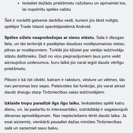
Iestatiet dažādu priekšmetu ražošanu un apmainiet tos,
lai nopelnītu spēles valūtu
Šeit ir norādīti galvenie darbību veidi, kuriem jūs tiksit nolīgts,
spēlējot Trade Island operētājsistēmā Android.
Spēles sižets neaprobežojas ar vienu stāstu.
Sala ir diezgan
liela, un tās teritorijā ir paslēptas daudzas noslēpumainas vietas,
pilnas ar noslēpumiem. Turklāt jūs kļūsiet par vietējo iedzīvotāju
stāstu dalībnieku. Daži no viņu pieprasījumiem ļaus jums veikt
aizraujošus uzdevumus, kuru laikā jūs varat iegūt daudz vērtīgu
priekšmetu.
Pilsoņi ir kā īsti cilvēki, katram ir raksturs, vēsture un vēlmes, tās
nav personas bez sejas. Pateicoties šai funkcijai, jūs varat atrast
daudz draugu starp Tirdzniecības salas iedzīvotājiem.
Izklaide tropu paradīzē ilgs ilgu laiku.
Ieskatieties spēlē katru
dienu, un, lai padarītu to interesantāku, izstrādātāji ir sagatavojuši
dāvanas apmeklējumam. Nav nepieciešams tērēt daudz laika. Ja
esat aizņemts, vienkārši pavadiet dažas minūtes Tirdzniecības
salā un saņemiet savu balvu.