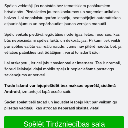
Spēles veidotāji jūs neatstās bez tematiskiem pasākumiem
brīvdienās. Piedalieties jautros konkursos un saņemiet unikālas
balvas. Lai nepalaistu garām iespēju, neatspējojiet automātiskos
atjauninājumus un nepārbaudiet jaunas versijas manuāli.
Spēļu veikals piedāvā iegādāties noderīgas lietas, resursus, kas
būs nepieciešami spēles laikā, un dekorācijas. Pirkumi tiek veikti
par spēles valūtu vai reālu naudu. Jums nav jātērē nauda, bet, ja
vēlaties pateikties izstrādātājiem, varat to izdarīt šādi.
Lai atskaņotu, ierīcei jābūt savienotai ar internetu. Tas ir normāli,
šobrīd lielākajai daļai mobilo spēļu ir nepieciešams pastāvīgs
savienojums ar serveri.
Trade Island var lejupielādēt bez maksas operētājsistēmā
Android
, izmantojot lapā esošo saiti.
Sāciet spēlēt tieši tagad un iegūstiet iespēju kļūt par veiksmīgu
pilsētas vadītāju, kas atrodas neparasti skaistā vietā!
Spēlēt Tirdzniecības sala