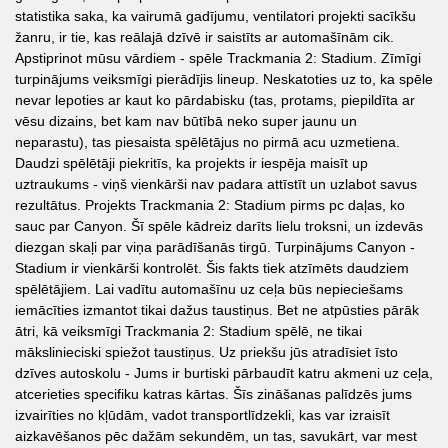
statistika saka, ka vairumā gadījumu, ventilatori projekti sacīkšu
žanru, ir tie, kas reālajā dzīvē ir saistīts ar automašīnām cik.
Apstiprinot mūsu vārdiem - spēle Trackmania 2: Stadium. Zīmīgi
turpinājums veiksmīgi pierādījis lineup. Neskatoties uz to, ka spēle
nevar lepoties ar kaut ko pārdabisku (tas, protams, piepildīta ar
vēsu dizains, bet kam nav būtībā neko super jaunu un
neparastu), tas piesaista spēlētājus no pirmā acu uzmetiena.
Daudzi spēlētāji piekritīs, ka projekts ir iespēja maisīt up
uztraukums - viņš vienkārši nav padara attīstīt un uzlabot savus
rezultātus. Projekts Trackmania 2: Stadium pirms pc daļas, ko
sauc par Canyon. Šī spēle kādreiz darīts lielu troksni, un izdevās
diezgan skaļi par viņa parādīšanās tirgū. Turpinājums Canyon -
Stadium ir vienkārši kontrolēt. Šis fakts tiek atzīmēts daudziem
spēlētājiem. Lai vadītu automašīnu uz ceļa būs nepieciešams
iemācīties izmantot tikai dažus taustiņus. Bet ne atpūsties pārāk
ātri, kā veiksmīgi Trackmania 2: Stadium spēlē, ne tikai
mākslinieciski spiežot taustiņus. Uz priekšu jūs atradīsiet īsto
dzīves autoskolu - Jums ir burtiski pārbaudīt katru akmeni uz ceļa,
atcerieties specifiku katras kārtas. Šīs zināšanas palīdzēs jums
izvairīties no kļūdām, vadot transportlīdzekli, kas var izraisīt
aizkavēšanos pēc dažām sekundēm, un tas, savukārt, var mest