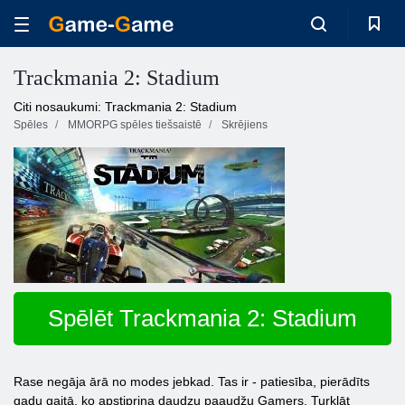
Trackmania 2: Stadium
Citi nosaukumi: Trackmania 2: Stadium
Spēles
MMORPG spēles tiešsaistē
Skrējiens
Spēlēt Trackmania 2: Stadium
Rase negāja ārā no modes jebkad. Tas ir - patiesība, pierādīts
gadu gaitā, ko apstiprina daudzu paaudžu Gamers. Turklāt