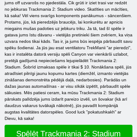
jums off uzvarošs no pjedestāla. Cik grūti ir iziet trasi var redzēt
no jebkuras Trackmania 2: Stadium video. Skatīties un mācīties,
kā saka! Vēl viens svarīgs komponents panākumus - sāncenšiem.
Protams, jūs, kā pieredzējis braucējs, lai konkurētu ar apnicis
miegains mušas padoties uz jebkuru triku. Ja tā, tad šī spēle ir
gatava jums īstu dāvanu - vietējās pretinieki šiem zvēriem, ka viņa
uzvara nedos tikai kāds. Tas ir, ja jums būs iespēja pārbaudīt savu
spēku šodienai. Ja jūs jau esat ventilatoru TrekManii "ar pieredzi",
kas ir instalēta datorā versiju spēli Canyon var vienkārši uzlabot,
pretējā gadījumā nepieciešams lejupielādēt Trackmania 2:
Stadium. Šobrīd izmaksas spēle ir tikai $ 10. Nonākšana spēli, jūs
atradīsiet pilnīgi jaunu kopumu kartes (diemžēl, izmanto vietējās
zināšanas demonstrēta pēdējā daļā, nedarbosies). Parādās un
dažas jaunas automašīnas - ar visu sīkāk izpētīt, pārbaudīt spēle
sākusies. Mēs patiesi ceram, ka mūsu Trackmania 2: Stadium
pārskats palīdzēja jums izdarīt pareizo izvēli, un šovakar (kā arī
daudzus vakarus tuvākajā nākotnē), jūs pavadīt kompānijā
augstas kvalitātes datorspēles. Good luck "pokatushkakh" ar
Dievu, kā saka!
Spēlēt Trackmania 2: Stadium