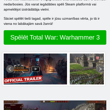
nedarbosies. Jūs varat iegādāties spēli Steam platformā vai
apmeklējot izstrādātāja vietni.
Sāciet spēlēt tieši tagad, spēle ir jūsu uzmanības vērta, jo tā ir
viena no labākajām savā žanrā!
Spēlēt Total War: Warhammer 3