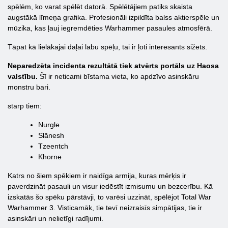
spēlēm, ko varat spēlēt datorā. Spēlētājiem patiks skaista
augstākā līmeņa grafika. Profesionāli izpildīta balss aktierspēle un
mūzika, kas ļauj iegremdēties Warhammer pasaules atmosfērā.
Tāpat kā lielākajai daļai labu spēļu, tai ir ļoti interesants sižets.
Neparedzēta incidenta rezultātā tiek atvērts portāls uz Haosa
valstību.
Šī ir neticami bīstama vieta, ko apdzīvo asinskāru
monstru bari.
starp tiem:
Nurgle
Slānesh
Tzeentch
Khorne
Katrs no šiem spēkiem ir naidīga armija, kuras mērķis ir
paverdzināt pasauli un visur iedēstīt izmisumu un bezcerību. Kā
izskatās šo spēku pārstāvji, to varēsi uzzināt, spēlējot Total War
Warhammer 3. Visticamāk, tie tevī neizraisīs simpātijas, tie ir
asinskāri un nelietīgi radījumi.