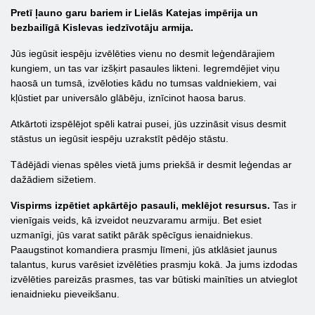
Pretī ļauno garu bariem ir Lielās Katejas impērija un
bezbailīgā Kislevas iedzīvotāju armija.
Jūs iegūsit iespēju izvēlēties vienu no desmit leģendārajiem
kungiem, un tas var izšķirt pasaules likteni. Iegremdējiet viņu
haosā un tumsā, izvēloties kādu no tumsas valdniekiem, vai
kļūstiet par universālo glābēju, iznīcinot haosa barus.
Atkārtoti izspēlējot spēli katrai pusei, jūs uzzināsit visus desmit
stāstus un iegūsit iespēju uzrakstīt pēdējo stāstu.
Tādējādi vienas spēles vietā jums priekšā ir desmit leģendas ar
dažādiem sižetiem.
Vispirms izpētiet apkārtējo pasauli, meklējot resursus.
Tas ir
vienīgais veids, kā izveidot neuzvaramu armiju. Bet esiet
uzmanīgi, jūs varat satikt pārāk spēcīgus ienaidniekus.
Paaugstinot komandiera prasmju līmeni, jūs atklāsiet jaunus
talantus, kurus varēsiet izvēlēties prasmju kokā. Ja jums izdodas
izvēlēties pareizās prasmes, tas var būtiski mainīties un atvieglot
ienaidnieku pieveikšanu.