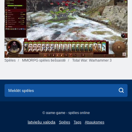
Spēles
MMORPG spēles tiešsaistē
Total War: Warhammer 3
© game-game - spēles online
English
latviešu valoda
Spēles
Tags
Atsauksmes
Français