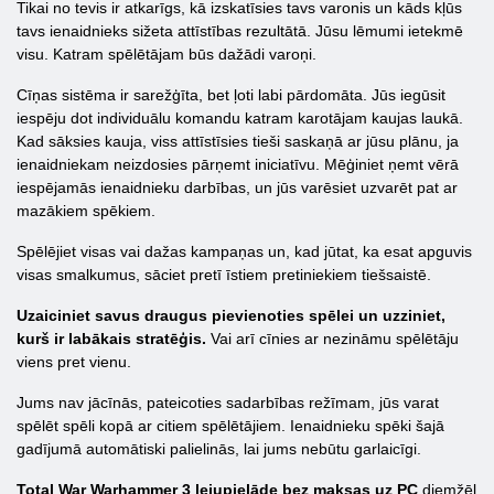
Tikai no tevis ir atkarīgs, kā izskatīsies tavs varonis un kāds kļūs
tavs ienaidnieks sižeta attīstības rezultātā. Jūsu lēmumi ietekmē
visu. Katram spēlētājam būs dažādi varoņi.
Cīņas sistēma ir sarežģīta, bet ļoti labi pārdomāta. Jūs iegūsit
iespēju dot individuālu komandu katram karotājam kaujas laukā.
Kad sāksies kauja, viss attīstīsies tieši saskaņā ar jūsu plānu, ja
ienaidniekam neizdosies pārņemt iniciatīvu. Mēģiniet ņemt vērā
iespējamās ienaidnieku darbības, un jūs varēsiet uzvarēt pat ar
mazākiem spēkiem.
Spēlējiet visas vai dažas kampaņas un, kad jūtat, ka esat apguvis
visas smalkumus, sāciet pretī īstiem pretiniekiem tiešsaistē.
Uzaiciniet savus draugus pievienoties spēlei un uzziniet,
kurš ir labākais stratēģis.
Vai arī cīnies ar nezināmu spēlētāju
viens pret vienu.
Jums nav jācīnās, pateicoties sadarbības režīmam, jūs varat
spēlēt spēli kopā ar citiem spēlētājiem. Ienaidnieku spēki šajā
gadījumā automātiski palielinās, lai jums nebūtu garlaicīgi.
Total War Warhammer 3 lejupielāde bez maksas uz PC
diemžēl