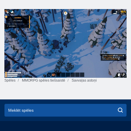
Spēles
MMORPG spēles tiešsaistē
Savvaļas astoņi