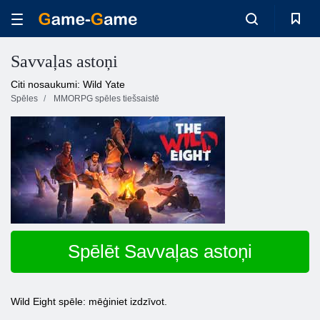
Savvaļas astoņi
Citi nosaukumi: Wild Yate
Spēles
MMORPG spēles tiešsaistē
Spēlēt Savvaļas astoņi
Wild Eight spēle: mēģiniet izdzīvot.