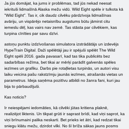
Ja jūs domājat, ka jums ir problēmas, tad jūs nekad neesat
iekrituši lidmašīnā Alaska mežu vidū. Wild Eight spēle ir tulkota kā
"Wild Eight". Tas ir, cik daudz cilvēku pārdzīvoja lidmašīnas
avāriju, un vispārējo netaisnību augstums būtu jāmirst citu
iemeslu dēļ, kas vairs nav zemē. Tas stāsta par cilvēkiem, kas
turpina cīnīties par savu dzīvi.
astoņu punktu izdzīvošanas simulatora izstrādātājs un izdevējs
HypeTrain Digital. Daži spēlētāji jau ir spējuši spēlēt The Wild
Eight spēli 2016. gada pavasarī, kad tas tika publicēts bez
sadarbības režīma, bet tikai ar mērķi parādīt galvenās spēles
iezīmes un grafiku. Darbs pie rotaļlietas turpinās, un autori visu
laiku veicina pašu rakstzīmju jaunās iezīmes, atrašanās vietas un
parametrus. Ideja saņēma pozitīvu atbildi no žanra fani, kuri jau
bija to pārbaudījuši.
Kas noticis?
Ir neiespējami iedomāties, kā cilvēki jūtas kritiena plaknē,
realizējot liktenis. Un tikpat grūti ir saprast brīdi, kad viņi saprot, ka
viņi brīnumaini palika neskarti. Bet prieks iet ātri, kad redzat tikai
sniegu klātu mežu, dzirdot vilki. No šī brīža sākas jauns posms