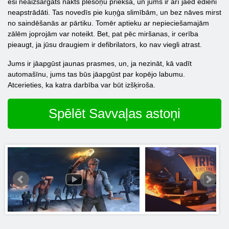
esi neaizsargāts nakts plēsoņu priekšā, un jums ir arī jāēd ēdieni
neapstrādāti. Tas novedīs pie kuņģa slimībām, un bez nāves mirst
no saindēšanās ar pārtiku. Tomēr aptieku ar nepieciešamajām
zālēm joprojām var noteikt. Bet, pat pēc miršanas, ir cerība
pieaugt, ja jūsu draugiem ir defibrilators, ko nav viegli atrast.
Jums ir jāapgūst jaunas prasmes, un, ja nezināt, kā vadīt
automašīnu, jums tas būs jāapgūst par kopējo labumu.
Atcerieties, ka katra darbība var būt izšķiroša.
Spēlēt Savvaļas astoņi