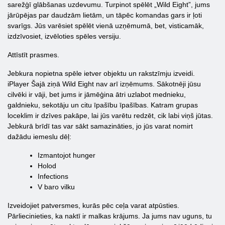
sarežģī glābšanas uzdevumu. Turpinot spēlēt „Wild Eight”, jums
jārūpējas par daudzām lietām, un tāpēc komandas gars ir ļoti
svarīgs. Jūs varēsiet spēlēt vienā uzņēmumā, bet, visticamāk,
izdzīvosiet, izvēloties spēles versiju.
Attīstīt prasmes.
Jebkura nopietna spēle ietver objektu un rakstzīmju izveidi.
iPlayer Šajā ziņā Wild Eight nav arī izņēmums. Sākotnēji jūsu
cilvēki ir vāji, bet jums ir jāmēģina ātri uzlabot mednieku,
galdnieku, sekotāju un citu īpašību īpašības. Katram grupas
loceklim ir dzīves pakāpe, lai jūs varētu redzēt, cik labi viņš jūtas.
Jebkurā brīdī tas var sākt samazināties, jo jūs varat nomirt
dažādu iemeslu dēļ:
Izmantojot hunger
Holod
Infections
V baro vilku
Izveidojiet patversmes, kurās pēc ceļa varat atpūsties.
Pārliecinieties, ka naktī ir malkas krājums. Ja jums nav uguns, tu