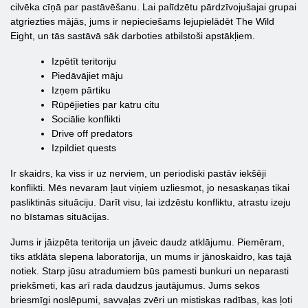
cilvēka cīņā par pastāvēšanu. Lai palīdzētu pārdzīvojušajai grupai
atgriezties mājās, jums ir nepieciešams lejupielādēt The Wild
Eight, un tās sastāvā sāk darboties atbilstoši apstākļiem.
Izpētīt teritoriju
Piedāvājiet māju
Izņem pārtiku
Rūpējieties par katru citu
Sociālie konflikti
Drive off predators
Izpildiet quests
Ir skaidrs, ka viss ir uz nerviem, un periodiski pastāv iekšēji
konflikti. Mēs nevaram ļaut viņiem uzliesmot, jo nesaskaņas tikai
pasliktinās situāciju. Darīt visu, lai izdzēstu konfliktu, atrastu izeju
no bīstamas situācijas.
Jums ir jāizpēta teritorija un jāveic daudz atklājumu. Piemēram,
tiks atklāta slepena laboratorija, un mums ir jānoskaidro, kas tajā
notiek. Starp jūsu atradumiem būs pamesti bunkuri un neparasti
priekšmeti, kas arī rada daudzus jautājumus. Jums sekos
briesmīgi noslēpumi, savvaļas zvēri un mistiskas radības, kas ļoti