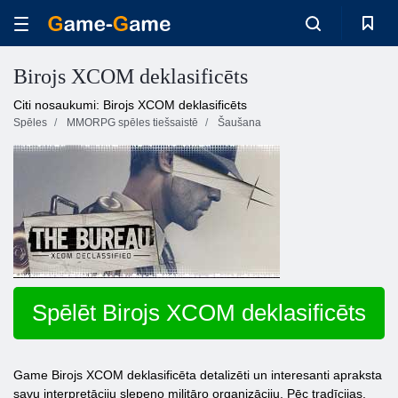
Birojs XCOM deklasificēts
Citi nosaukumi: Birojs XCOM deklasificēts
Spēles
MMORPG spēles tiešsaistē
Šaušana
Spēlēt Birojs XCOM deklasificēts
Game Birojs XCOM deklasificēta detalizēti un interesanti apraksta
savu interpretāciju slepeno militāro organizāciju. Pēc tradīcijas,