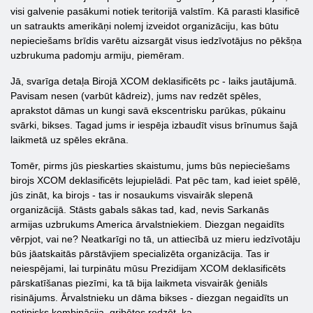
visi galvenie pasākumi notiek teritorijā valstīm. Kā parasti klasificē
un satraukts amerikāņi nolemj izveidot organizāciju, kas būtu
nepieciešams brīdis varētu aizsargāt visus iedzīvotājus no pēkšņa
uzbrukuma padomju armiju, piemēram.
Jā, svarīga detaļa Birojā XCOM deklasificēts pc - laiks jautājumā.
Pavisam nesen (varbūt kādreiz), jums nav redzēt spēles,
aprakstot dāmas un kungi savā ekscentrisku parūkas, pūkainu
svārki, bikses. Tagad jums ir iespēja izbaudīt visus brīnumus šajā
laikmetā uz spēles ekrāna.
Tomēr, pirms jūs pieskarties skaistumu, jums būs nepieciešams
birojs XCOM deklasificēts lejupielādi. Pat pēc tam, kad ieiet spēlē,
jūs zināt, ka birojs - tas ir nosaukums visvairāk slepenā
organizācijā. Stāsts gabals sākas tad, kad, nevis Sarkanās
armijas uzbrukums America ārvalstniekiem. Diezgan negaidīts
vērpjot, vai ne? Neatkarīgi no tā, un attiecībā uz mieru iedzīvotāju
būs jāatskaitās pārstāvjiem specializēta organizācija. Tas ir
neiespējami, lai turpinātu mūsu Prezidijam XCOM deklasificēts
pārskatīšanas piezīmi, ka tā bija laikmeta visvairāk ģeniāls
risinājums. Ārvalstnieku un dāma bikses - diezgan negaidīts un
netipisks kombinācija, gribētos redzēt, ka.