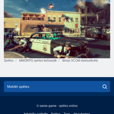
Spēles
MMORPG spēles tiešsaistē
Birojs XCOM deklasificēts
© game-game - spēles online
English
latviešu valoda