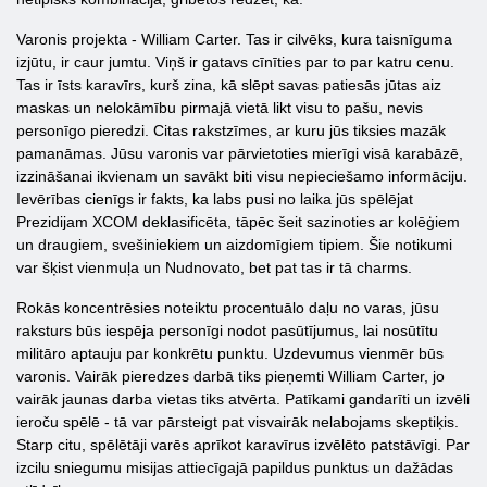
Varonis projekta - William Carter. Tas ir cilvēks, kura taisnīguma
izjūtu, ir caur jumtu. Viņš ir gatavs cīnīties par to par katru cenu.
Tas ir īsts karavīrs, kurš zina, kā slēpt savas patiesās jūtas aiz
maskas un nelokāmību pirmajā vietā likt visu to pašu, nevis
personīgo pieredzi. Citas rakstzīmes, ar kuru jūs tiksies mazāk
pamanāmas. Jūsu varonis var pārvietoties mierīgi visā karabāzē,
izzināšanai ikvienam un savākt biti visu nepieciešamo informāciju.
Ievērības cienīgs ir fakts, ka labs pusi no laika jūs spēlējat
Prezidijam XCOM deklasificēta, tāpēc šeit sazinoties ar kolēģiem
un draugiem, svešiniekiem un aizdomīgiem tipiem. Šie notikumi
var šķist vienmuļa un Nudnovato, bet pat tas ir tā charms.
Rokās koncentrēsies noteiktu procentuālo daļu no varas, jūsu
raksturs būs iespēja personīgi nodot pasūtījumus, lai nosūtītu
militāro aptauju par konkrētu punktu. Uzdevumus vienmēr būs
varonis. Vairāk pieredzes darbā tiks pieņemti William Carter, jo
vairāk jaunas darba vietas tiks atvērta. Patīkami gandarīti un izvēli
ieroču spēlē - tā var pārsteigt pat visvairāk nelabojams skeptiķis.
Starp citu, spēlētāji varēs aprīkot karavīrus izvēlēto patstāvīgi. Par
izcilu sniegumu misijas attiecīgajā papildus punktus un dažādas