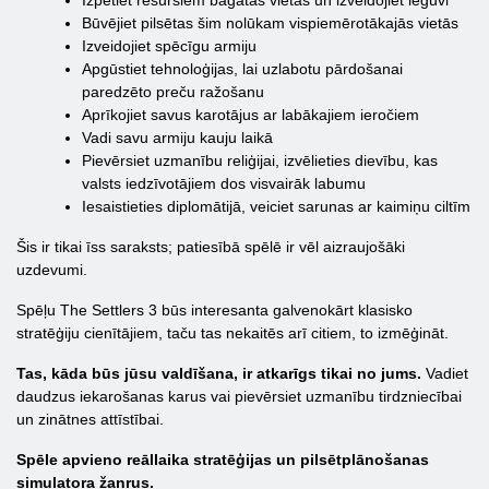
Izpētiet resursiem bagātas vietas un izveidojiet ieguvi
Būvējiet pilsētas šim nolūkam vispiemērotākajās vietās
Izveidojiet spēcīgu armiju
Apgūstiet tehnoloģijas, lai uzlabotu pārdošanai
paredzēto preču ražošanu
Aprīkojiet savus karotājus ar labākajiem ieročiem
Vadi savu armiju kauju laikā
Pievērsiet uzmanību reliģijai, izvēlieties dievību, kas
valsts iedzīvotājiem dos visvairāk labumu
Iesaistieties diplomātijā, veiciet sarunas ar kaimiņu ciltīm
Šis ir tikai īss saraksts; patiesībā spēlē ir vēl aizraujošāki
uzdevumi.
Spēļu The Settlers 3 būs interesanta galvenokārt klasisko
stratēģiju cienītājiem, taču tas nekaitēs arī citiem, to izmēģināt.
Tas, kāda būs jūsu valdīšana, ir atkarīgs tikai no jums.
Vadiet
daudzus iekarošanas karus vai pievērsiet uzmanību tirdzniecībai
un zinātnes attīstībai.
Spēle apvieno reāllaika stratēģijas un pilsētplānošanas
simulatora žanrus.