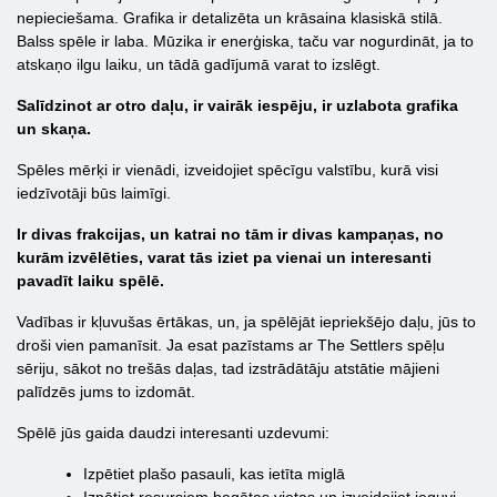
nepieciešama. Grafika ir detalizēta un krāsaina klasiskā stilā.
Balss spēle ir laba. Mūzika ir enerģiska, taču var nogurdināt, ja to
atskaņo ilgu laiku, un tādā gadījumā varat to izslēgt.
Salīdzinot ar otro daļu, ir vairāk iespēju, ir uzlabota grafika
un skaņa.
Spēles mērķi ir vienādi, izveidojiet spēcīgu valstību, kurā visi
iedzīvotāji būs laimīgi.
Ir divas frakcijas, un katrai no tām ir divas kampaņas, no
kurām izvēlēties, varat tās iziet pa vienai un interesanti
pavadīt laiku spēlē.
Vadības ir kļuvušas ērtākas, un, ja spēlējāt iepriekšējo daļu, jūs to
droši vien pamanīsit. Ja esat pazīstams ar The Settlers spēļu
sēriju, sākot no trešās daļas, tad izstrādātāju atstātie mājieni
palīdzēs jums to izdomāt.
Spēlē jūs gaida daudzi interesanti uzdevumi:
Izpētiet plašo pasauli, kas ietīta miglā