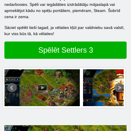
nedarbosies. Spēli var iegādāties izstrādātāju mājaslapā vai
apmeklējot kādu no spēļu portāliem, piemēram, Steam. Šobrīd
cena ir zema.
Sāciet spēlēt tieši tagad, ja vēlaties kļūt par valdnieku savā valstī,
kur viss būs tā, kā vēlaties!
Spēlēt Settlers 3