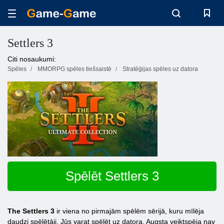
Settlers 3
Citi nosaukumi:
Spēles
MMORPG spēles tiešsaistē
Stratēģijas spēles uz datora
Spēlēt Settlers 3
The Settlers 3
ir viena no pirmajām spēlēm sērijā, kuru mīlēja
daudzi spēlētāji. Jūs varat spēlēt uz datora. Augsta veiktspēja nav