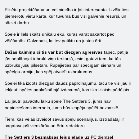
Pilsētu projektēšana un celtniecība ir ļoti interesanta. Izvēlieties
piemērotu vietu kartē, kur tuvumā būs visi galvenie resursi, un
sāciet darbu.
Spēlē ir liels skaits unikālu ēku, kuras varat sakārtot pēc
vēlēšanās. Galvenais, lai tev patiktu un justos ērti.
Dažas kaimiņu ciltis var būt diezgan agresīvas
tāpēc, pat ja
jūs neplānojat iebrukt viņu teritorijā, esiet gatavi tam, ka tās
uzbruks jūsu pilsētām. Rūpējieties par spēcīgām sienām un
spēcīgu armiju, kas spēj atvairīt uzbrukumus.
Spēlei tika izdots diezgan daudz papildinājumu, taču tie visi jau ir
iekļauti spēles paplašinātajā izdevumā, kas tika izlaists pēdējais.
Lai jautri pavadītu laiku spēlē The Settlers 3, jums nav
nepieciešams internets, jums būs iespēja spēlēt bezsaistē.
Tiem, kas vēlas izveidot savus spēļu scenārijus, izstrādātāji ir
sagatavojuši vienkāršu un ērtu redaktoru.
The Settlers 3 bezmaksas lejupielāde uz PC
diemžēl