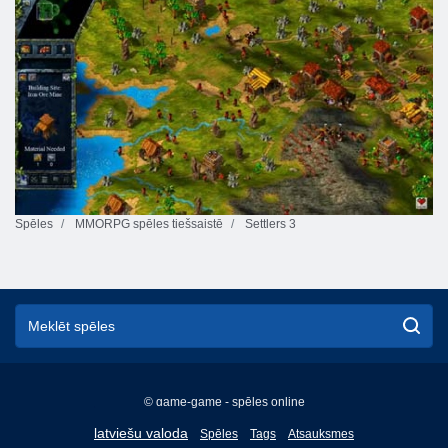
Spēles
MMORPG spēles tiešsaistē
Settlers 3
© game-game - spēles online
English
latviešu valoda
Spēles
Tags
Atsauksmes