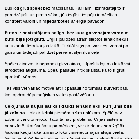
Būs ļoti grūti spēlēt bez mācīšanās. Par laimi, izstrādātāji to ir
paredzējuši, un pirms sākat, jūs iegūsit iespēju iemācīties
kontrolēt varoni un mijiedarboties ar ērgļa pavadoni.
Putns ir neaizstājams palīgs, bez kura galvenajam varonim
būtu bijis ļoti grūti.
Ērglis palīdzēs atrast slēptos ienaidniekus
un uzbrukt tiem kaujas laikā. Turklāt viņš pat var nest varoni pa
gaisu un tādējādi palīdzēt pārvarēt šķēršļus ceļā.
Spēles ainavas ir neparasti gleznainas, it īpaši lidojuma laikā vai
atrodoties augstumā. Spēļu pasaule ir tik skaista, ka to ir grūti
aprakstīt vārdos.
Tas viss vēl vairāk motivē attīrīt pasauli no tumšās burvestības,
kas apdraudēja maģiskas vietas pastāvēšanu.
Ceļojuma laikā jūs satiksit daudz ienaidnieku, kuri jums būs
jāiznīcina.
Loks ir lieliski piemērots šim nolūkam. Spēlē nav
zobenu vai citu ieroču, taču tā nav problēma. Cīņas sistēma
nenozīmē tikai šaušanu pa mērķiem, viss ir daudz sarežģītāk.
Varonis kauju laikā izmanto loku visneiedomājamākajā veidā,
šaujot no dažādiem leņķiem un pārvietojoties ar akrobātisko triku