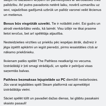
palīdzību. Arī putns pavadonis netērē laiku, novērš uzmanību uz
sevi, vajadzības gadījumā uzbrūk un palīdz varonei veikt lēcienus
un metienus.
Bosus būs visgrūtāk uzveikt.
Tie ir nolādēti zvēri. Esi gudrs un
atrodi vienkāršāko veidu, kā laimēt. Visu izšķir ne tikai prasme
lietot ieročus, bet arī spēlētāja atjautība.
Nesteidzieties virzīties uz priekšu pēc iespējas ātrāk, dažreiz ir
jēga izpētīt apkārtni un iegūt pieredzi, pirms iesaistāties cīņā ar
nākamo priekšnieku.
Ikvienam patiks spēlēt The Pathless neatkarīgi no vecuma.
Izstrādātāji ir ļoti smagi strādājuši, un spēle ir pelnījusi visas
saņemtās balvas.
Pathless bezmaksas lejupielāde uz PC
diemžēl nedarbosies.
Jūs varat iegādāties spēli Steam platformā vai apmeklējot
izstrādātāja vietni.
Sāciet spēlēt tūlīt un pavadiet dažas dienas, lai glābtu pasakaini
skaisto pasauli!