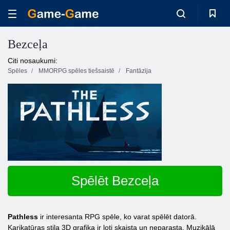
Bezceļa
Citi nosaukumi:
Spēles
MMORPG spēles tiešsaistē
Fantāzija
Spēlēt Bezceļa
Pathless
ir interesanta RPG spēle, ko varat spēlēt datorā.
Karikatūras stila 3D grafika ir ļoti skaista un neparasta. Muzikālā