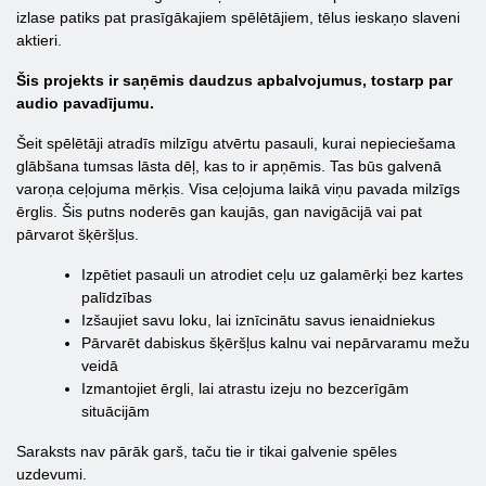
izlase patiks pat prasīgākajiem spēlētājiem, tēlus ieskaņo slaveni
aktieri.
Šis projekts ir saņēmis daudzus apbalvojumus, tostarp par
audio pavadījumu.
Šeit spēlētāji atradīs milzīgu atvērtu pasauli, kurai nepieciešama
glābšana tumsas lāsta dēļ, kas to ir apņēmis. Tas būs galvenā
varoņa ceļojuma mērķis. Visa ceļojuma laikā viņu pavada milzīgs
ērglis. Šis putns noderēs gan kaujās, gan navigācijā vai pat
pārvarot šķēršļus.
Izpētiet pasauli un atrodiet ceļu uz galamērķi bez kartes
palīdzības
Izšaujiet savu loku, lai iznīcinātu savus ienaidniekus
Pārvarēt dabiskus šķēršļus kalnu vai nepārvaramu mežu
veidā
Izmantojiet ērgli, lai atrastu izeju no bezcerīgām
situācijām
Saraksts nav pārāk garš, taču tie ir tikai galvenie spēles
uzdevumi.